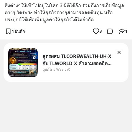
สิ่งต่างๆให้เข้าไปอยู่ในโลก 3 มิติได้อีก รวมถึงการเก็บข้อมูล
ต่างๆ วัดระยะ ทำให้ธุรกิจต่างๆสามารถลดต้นทุน หรือ
ประยุกต์ใช้เพื่อเพิ่มมูลค่าให้ธุรกิจได้ไม่จำกัด
1 บันทึก
3
1
สูตรผสม TLCOREWEALTH-UH-X
กับ TLWORLD-X คำถามยอดฮิตที่
บูสต์โดย WealthX
คนใช้ WealthX ถามเข้ามา