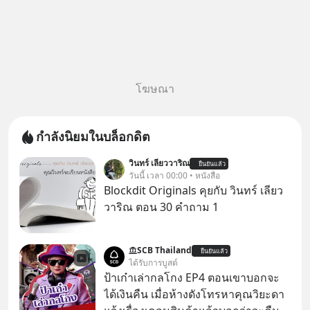
โฆษณา
กำลังนิยมในบล็อกดิต
วินทร์ เลียววาริณ
ยืนยันแล้ว
วันนี้ เวลา 00:00 • หนังสือ
Blockdit Originals คุยกับ วินทร์ เลียว
วาริณ ตอน 30 คำถาม 1
SCB Thailand
ยืนยันแล้ว
ได้รับการบูสต์
ป้าเก๋าเล่ากลโกง EP4 ตอนเขาบอกจะ
ได้เงินคืน เมื่อห้างดังโทรหาคุณวิยะดา