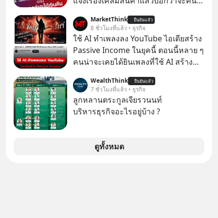
แจ้งเรื่องเคลมสินค้าแล้วบอกว่าจะคืน
เงิน คุณวิยะดาจะได้เงินจริง หรือเป็น
MarketThink
ยืนยันแล้ว
เรื่องจ้อจี้ หาคำตอบได้ที่ “ป้าเก๋าเล่ากล
8 ชั่วโมงที่แล้ว • ธุรกิจ
โกง” EP4 ตอน “เขาบอกว่าจะได้เงิน
ใช้ AI ทำเพลงลง YouTube ไอเดียสร้าง
คืน” #ป้าเก๋าเล่ากลโกง #แก้เกมกลโกง
Passive Income ในยุคนี้ ตอนนี้หลาย ๆ
#อยู่อย่างยั่งยืน #Cybersecurity #เตือน
คนน่าจะเคยได้ยินเพลงที่ใช้ AI สร้าง
ภัยออนไลน์
ผ่านหูกันมาบ้าง เช่น เพลง “ไม่มีใคร
WealthThink
ยืนยันแล้ว
รู้ตัวเรา” จากช่องชื่อว่า UNHEARD
7 ชั่วโมงที่แล้ว • ธุรกิจ
MUSIC ที่ตอนนี้มียอดรับชมกว่า 26
ลูกหลานตระกูลเจียรวนนท์
ล้านครั้งแล้ว
บริหารธุรกิจอะไรอยู่บ้าง ?
ดูทั้งหมด