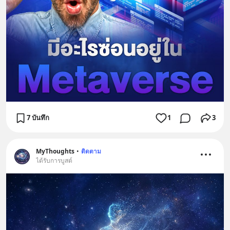
7 บันทึก
1
3
MyThoughts
•
ติดตาม
ได้รับการบูสต์