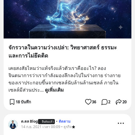
จักรวาลในความว่างเปล่า: วิทยาศาสตร์ ธรรมะ
และการไม่ยึดติด
เคยสงสัยไหมว่าแท้จริงแล้วตัวเราคืออะไร? ลอง
จินตนาการว่าเรากำลังมองลึกลงไปในร่างกาย ร่างกาย
ของเราประกอบขึ้นจากเซลล์นับล้านล้านเซลล์ ภายใน
เซลล์มีส่วนประ
... 
ดูเพิ่มเติม
18 บันทึก
36
2
20
ด.ดล Blog
•
ติดตาม
ยืนยันแล้ว
14 ก.ย. 2021 เวลา 00:09 • ธุรกิจ