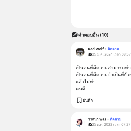
คำตอบอื่น
(
10
)
Red Wolf
•
ติดตาม
25 ม.ค. 2024 เวลา 08:57
เป็นคนที่มีความสามารถทำ
เป็นคนที่มีความจำเป็นที่ยั่ว
แล้วไม่ทำ
คนดี
บันทึก
วาสนา was
•
ติดตาม
25 ก.ค. 2023 เวลา 07:27