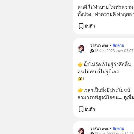
คนดี ไม่ทำบาป ไม่ทำความช
ทั้งปวง , ทำความดี ทำกุศล
บันทึก
วาสนา was
•
ติดตาม
16 มิ.ย. 2023 เวลา 03:07
👉น้ำไม่วัด ก็ไม่รู้ว่าลึกตื้น
คนไม่คบ ก็ไม่รู้ดีเลว
1
👉เวลาเป็นสิ่งมีประโยชน์
สามารถพิสูจน์ใจคน
... 
ดูเพิ่
บันทึก
วาสนา was
•
ติดตาม
27 ต.ค. 2022 เวลา 13:26