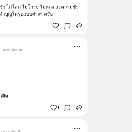
ั่ว ไม่โลภ ไม่โกรธ ไม่หลง ละความชั่ว
 ทำบุญในรูปแบบต่างๆ ครับ
 • ความคิดเห็น
มเติม
1
 • ความคิดเห็น