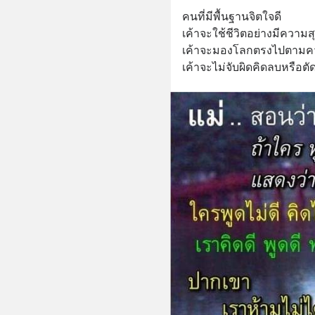
คนที่มีพื้นฐานจิตใจดี
เค้าจะใช้ชีวิตอย่างมีความส
เค้าจะมองโลกตรงไปตามคว
เค้าจะไม่จับผิดคิดลบหรือตั