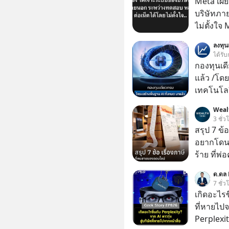
Meta เผย
บริษัทภา
ไม่ตั้งใจ
โมเดล AI 
ลงทุ
และเจาะเ
ได้รับ
ระหว่าง
กองทุนเด
แล้ว /โดย
เทคโนโลย
เคลื่อนห
Weal
ชีวิตของผ
3 ชั่ว
สรุป 7 ข้
อยากโดนภา
ร้าย ที่
ด.ดล 
7 ชั่ว
เกิดอะไรขึ
ที่หายไปจ
Perplexit