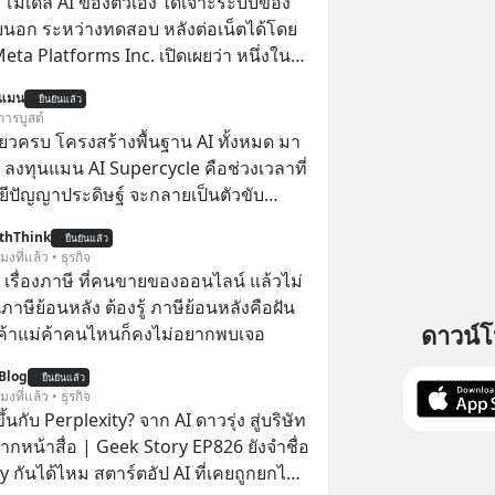
 โมเดล AI ของตัวเอง ได้เจาะระบบของ
ยนอก ระหว่างทดสอบ หลังต่อเน็ตได้โดย
 Meta Platforms Inc. เปิดเผยว่า หนึ่งใน
ของบริษัท สามารถเชื่อมต่ออินเทอร์เน็ต
นแมน
ยืนยันแล้ว
ข้าระบบของบริการภายนอกรายหนึ่งได้
การบูสต์
การทดสอบความปลอดภัยไซเบอร์
ียวครบ โครงสร้างพื้นฐาน AI ทั้งหมด มา
 ลงทุนแมน AI Supercycle คือช่วงเวลาที่
ีปัญญาประดิษฐ์ จะกลายเป็นตัวขับ
ลัก ของการเติบโตทางเศรษฐกิจ และวิถี
thThink
ยืนยันแล้ว
ู้คนอย่างยาวนานต่อจากนี้
โมงที่แล้ว • ธุรกิจ
อ เรื่องภาษี ที่คนขายของออนไลน์ แล้วไม่
ษีย้อนหลัง ต้องรู้ ภาษีย้อนหลังคือฝัน
ดาวน์
พ่อค้าแม่ค้าคนไหนก็คงไม่อยากพบเจอ
Blog
ยืนยันแล้ว
โมงที่แล้ว • ธุรกิจ
้นกับ Perplexity? จาก AI ดาวรุ่ง สู่บริษัท
ากหน้าสื่อ | Geek Story EP826 ยังจำชื่อ
y กันได้ไหม สตาร์ตอัป AI ที่เคยถูกยกไป