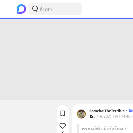
SomchaiTheTerrible
•
ติ
8 ก.ค. 2021 เวลา 14:46 
พรหมลิขิตมีจริงใหม ?
2