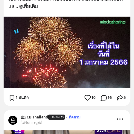
แล
... 
ดูเพิ่มเติม
1 บันทึก
10
16
5
SCB Thailand
•
ติดตาม
ยืนยันแล้ว
ได้รับการบูสต์