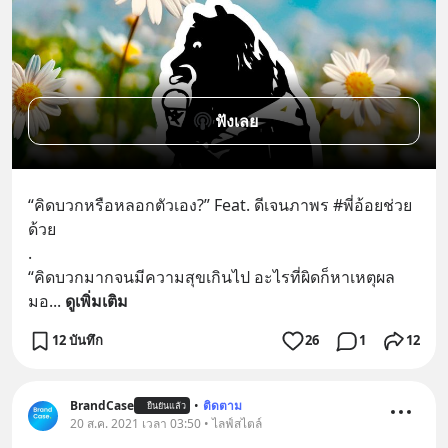
ฟังเลย
“คิดบวกหรือหลอกตัวเอง?” Feat. ดีเจนภาพร #พี่อ้อยช่วย
ด้วย
.
“คิดบวกมากจนมีความสุขเกินไป อะไรที่ผิดก็หาเหตุผล
มอ
... 
ดูเพิ่มเติม
12 บันทึก
26
1
12
BrandCase
•
ติดตาม
ยืนยันแล้ว
20 ส.ค. 2021 เวลา 03:50 • ไลฟ์สไตล์