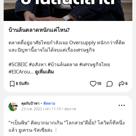
บ้านล้นตลาดหนักแค่ไหน?
ตลาดที่อยู่อาศัยไทยกำลังเจอ Oversupply หนักกว่าที่คิด 
และปัญหานี้อาจไม่ได้จบแค่เรื่องเศรษฐกิจ 
#SCBEIC #อสังหา #บ้านล้นตลาด #เศรษฐกิจไทย 
#EICArou
... 
ดูเพิ่มเติม
8 บันทึก
10
6
คุยกับป้าพา
•
ติดตาม
23 ก.พ. 2022 เวลา 11:10 • สุขภาพ
“+เป็นพิษ” คิดบวกมากเกิน “โลกสวย”ดีมั้ย? โควิดก็ทีหนึ่ง
แล้ว ยูเครน-รัสเซียล่ะ❕