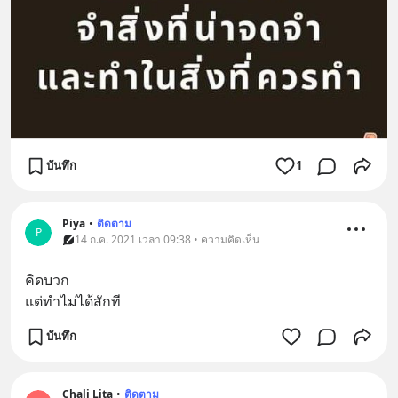
บันทึก
1
Piya
•
ติดตาม
P
14 ก.ค. 2021 เวลา 09:38 • ความคิดเห็น
คิดบวก
แต่ทำไม่ได้สักที
บันทึก
Chali Lita
•
ติดตาม