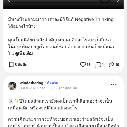
มีทางบ้านถามมาว่า เราจะมีวิธีแก้ Negative Thinking 
ได้อย่างไรบ้าง 
คุณโยมนิสัยเป็นสิ่งสำคัญ คนเคยคิดอะไรลบๆ ก็มีแนว
โน้มจะคิดลบอยู่เรื่อย คนที่ชอบคิดบวกจนชิน ก็จะมีแนว
โ
... 
ดูเพิ่มเติม
3 บันทึก
18
1
10
windasharing
•
ติดตาม
3 ม.ค. 2023 เวลา 05:23 • ความคิดเห็น
🐰✨ปีใหม่แล้วแต่เรายังคงเป็นเราที่เลือกเองว่าจะเป็น
เหมือนเดิม หรือจะเปลี่ยนแปลงอะไร
ความคิดและการกระทำจะบอกเราเองว่าผลลัพธ์จะเป็น
เช่นไร...อยากได้ อยากเป็นแบบไหน เลือกเลย เมื่อลงมือทำ