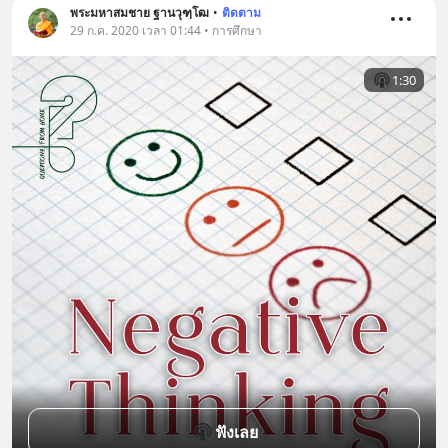
พระมหาสมชาย ฐานวุฑฺโฒ
•
ติดตาม
29 ก.ค. 2020 เวลา 01:44 • การศึกษา
1:30
ฟังเลย