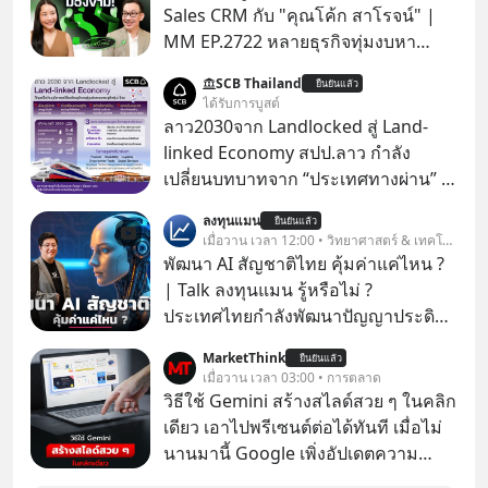
Sales CRM กับ "คุณโค้ก สาโรจน์" |
MM EP.2722 หลายธุรกิจทุ่มงบหา
ลูกค้าใหม่ไม่หยุด ทั้งที่คนที่ซื้อของไป
SCB Thailand
ยืนยันแล้ว
แล้ว คือกลุ่มที่มีโอกาสซื้อซ้ำสูงที่สุด แต่
ได้รับการบูสต์
กลับปล่อยให้เงียบหายไปโดยไม่รู้ตัว ใน
ลาว2030จาก Landlocked สู่ Land-
Mission To The Moon EP นี้ เราจะมา
linked Economy สปป.ลาว กำลัง
คุยกับคุณโค้ก สาโรจน์ อธิวิทวัส CEO
เปลี่ยนบทบาทจาก “ประเทศทางผ่าน” สู่
& Founder, Wisible ผู้มีประสบการณ์
“ศูนย์กลางเศรษฐกิจและโลจิสติกส์”
ลงทุนแมน
ด้านงานขายและ CRM มากกว่า 20 ปี
ยืนยันแล้ว
ของอนุภูมิภาคลุ่มแม่น้ำโขง
เมื่อวาน เวลา 12:00 • วิทยาศาสตร์ & เทคโนโลยี
ว่าทำไม "ลูกค้าเดิม" ถึงเป็นสินทรัพย์ที่
พัฒนา AI สัญชาติไทย คุ้มค่าแค่ไหน ?
ธุรกิจมองข้ามมากที่สุด และจะเปลี่ยน
| Talk ลงทุนแมน รู้หรือไม่ ?
ข้อมูลที่กระจัดกระจายให้กลายเป็นราย
ประเทศไทยกำลังพัฒนาปัญญาประดิษฐ์
ได้ที่ต่อเนื่องได้ยังไง ถ้ายอดขายไม่โต
หรือ AI เป็นของตัวเอง ภายใต้ชื่อ
แต่งบโฆษณาก็พอแล้ว คำตอบอาจอยู่ที่
MarketThink
ยืนยันแล้ว
“ThaiLLM” เพื่อให้คนไทยมีโครงสร้าง
เมื่อวาน เวลา 03:00 • การตลาด
ฐานลูกค้าเดิมที่คุณมีอยู่ #SalesCRM
พื้นฐานด้าน AI ที่เข้าใจภาษาไทย และ
วิธีใช้ Gemini สร้างสไลด์สวย ๆ ในคลิก
#CRM #ลูกค้าเดิม #Revenue
บริบททางสังคมไทยได้เป็นอย่างดี
เดียว เอาไปพรีเซนต์ต่อได้ทันที เมื่อไม่
#MissionAcademy #interview
คำถามคือ การลงมือพัฒนา AI ของ
นานมานี้ Google เพิ่งอัปเดตความ
#missiontothemoon
ประเทศจะคุ้มค่าแค่ไหน ? และหลังจาก
สามารถใหม่ให้กับ Google Slides ให้
#missiontothemoonpodcast