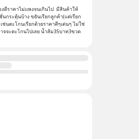
งดีราคาไม่แพงจนเกินไป  มีสินค้าให้
กระตุ้นบ้าง ขยันเรียกลูกค้า(แต่เรียก
 เช่นตะโกนเรียกด้วยราคาดีๆเด่นๆ ไม่ใช่
้ย อาจจะตะโกนไปเลย น้ำส้ม35บาท3ขวด