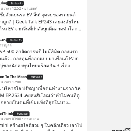
Blog
ยืนยันแล้ว
วาน เวลา 12:52 • ยานยนต์
เซียสั่งแบนรถ EV จีน! จุดจบของรถยนต์
าถูก? | Geek Talk EP243 เคยสงสัยไหม
์รถ EV จากจีนที่กำลังบุกตีตลาดทั่วโลก
 จะถูกสกัดดาวรุ่งจนต้องเบรกหัวทิ่มได้
นแมน
ยืนยันแล้ว
การบูสต์
ะกาศงัด “กฎเหล็ก” สั่งบล็อกการนำเข้า
P 500 ค่าจัดการฟรี ไม่มีลิมิต กองแรก
คาถูกจากจีนแบบสายฟ้าแลบ ตั้งกำแพง
ล้ว.. กองทุนที่ออกแบบมาเพื่อแก้ Pain
าขั้นต่ำสูงถึง 1.7 ล้านบาท! งานนี้ทำเอา
่ของนักลงทุนไทยพร้อมกัน 3 เรื่อง
์ใหญ่อย่าง BYD ที่เคยกวาดเรียบยอดขาย
ion To The Moon
ต่เบื้องหลังมาตรการสุดโต่ง
ยืนยันแล้ว
วาน เวลา 12:00
่แค่การกีดกันทางการค้าธรรมดา แต่มันคือ
 บริหารใจ ปรัชญาเพื่อคนทำงานจาก ‘เห
แบรนด์แห่งชาติอย่าง Proton เพื่อรักษา
 5M EP.2534 เคยสงสัยไหมว่าทำไมคนที่ดู
ับแสนชีวิตในประเทศ ค่ายรถจีนจะ
กลายเป็นคนที่เข้มแข็งที่สุดในบาง
ากกระดานนี้อย่างไร? และทำไมเรื่องนี้
์ แล้วทำไมคนที่ไม่ออกแรงทำอะไรเลย
เทือนวงการยานยนต์ทั้งภูมิภาค? เราจะพา
etThink
ยืนยันแล้ว
วามสำเร็จได้ไวกว่าใครเพื่อน? ไม่แน่ว่า
วาน เวลา 03:00 • การตลาด
บื้องหลังสงคราม EV สุดเดือดนี้กัน เลือก
้อาจจะเป็นคนที่รู้จักบริหารใจตัวเอง และ
emini สร้างสไลด์สวย ๆ ในคลิกเดียว เอาไป
เลยนะครับ อย่าลืมกด Follow ติดตาม
ที่สุดก็เป็นได้ โดยพอดแคสต์ 5M