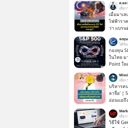
ด.ดล 
เมื่อ
เมื่อมาเล
ไฟฟ้าราค
ว่า แบรนด
จนราบคาบ
ลงทุ
อย่างไร? นี่คือเรื่องจริงที่เพิ่งเกิดขึ้นในมาเลเซีย เมื่อ
ได้รับ
รัฐบาลปร
กองทุน S&
รถ EV รา
ในไทย มาแ
ราคานำเข้
Point ใหญ
ค่ายยักษ
Miss
ถึงกับสะดุดไปไม่เป็น แ
เมื่อ
นี้ ไม่ใช
บริหารคน
แผนอุ้มชู
ลาจื่อ’ |
ตำแหน่งงานน
อ่อนแอถึง
แก้เกมหม
สถานการณ
ถึงสั่นสะ
Mark
ถึงประสบค
เมื่อ
ไปเจาะลึกเ
คนกลุ่มนี
วิธีใช้ G
ฟังกันได้
คนรอบตัวได้เก่ง