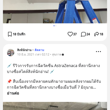
18 บันทึก
37
24
18
สิงห์นักอ่าน
•
ติดตาม
10 มิ.ย. 2021 เวลา 02:12 • สุขภาพ
💉 รีวิวการรับการฉีดวัคซีน AstraZenaca ที่สถานีกลาง
บางซื่อสไตล์สิงห์นักอ่าน! 💉
📌 สืบเนื่องจากมีหลายคนทักมาถามผมหลังจากผมได้รับ
การฉีดวัคซีนที่สถานีกลางบางชื่อเมื่อวันที่ 7 มิถุนาย
... 
อ่านต่อ