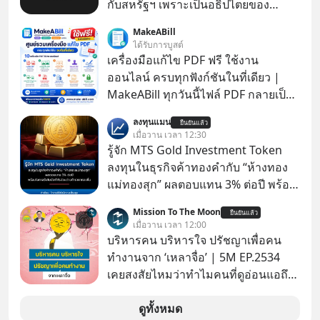
กับสหรัฐฯ เพราะเป็นอธิปไตยของ
ประเทศ Bloomberg รายงาน ไทย
MakeABill
ประกาศจุดยืนชัดเจนว่า จะไม่อนุญาต
ได้รับการบูสต์
ให้บริษัทสหรัฐฯ ตั้งบริษัทโทรคมนาคม
เครื่องมือแก้ไข PDF ฟรี ใช้งาน
ดาวเทียมที่ถือหุ้น 100% โดยชาวต่าง
ออนไลน์ ครบทุกฟังก์ชันในที่เดียว |
ชาติ ในระหว่างการเจรจาการค้ากับ
MakeABill ทุกวันนี้ไฟล์ PDF กลายเป็น
รัฐบาลสหรัฐ โดยให้เหตุผลว่าเป็น
มาตรฐานสำหรับการส่งเอกสาร ไม่ว่า
ลงทุนแมน
ประเด็นด้านอธิปไตยของประเทศ
ยืนยันแล้ว
จะเป็นใบเสนอราคา ใบกำกับภาษี
เมื่อวาน เวลา 12:30
สัญญา รายงาน หรือเอกสารราชการ
รู้จัก MTS Gold Investment Token
แต่หลายครั้งเราจำเป็นต้อง รวมไฟล์
ลงทุนในธุรกิจค้าทองคำกับ “ห้างทอง
PDF, แยกหน้า PDF, ใส่ลายเซ็น, บีบอัด
แม่ทองสุก” ผลตอบแทน 3% ต่อปี พร้อม
ไฟล์ หรือใส่รหัสผ่าน ซึ่งมักต้องใช้หลาย
โอกาสรับโบนัสกำไรส่วนต่างถ้าราคา
Mission To The Moon
เว็บไซต์และหลายโปรแกรม
ยืนยันแล้ว
ทองขึ้น / ลงทุนแมนจะเล่าให้ฟัง x MTS
เมื่อวาน เวลา 12:00
Gold Group กลุ่ม MTS Gold หรือห้าง
บริหารคน บริหารใจ ปรัชญาเพื่อคน
ทองแม่ทองสุก อยู่ในธุรกิจทองคำมา
ทำงานจาก ‘เหลาจื่อ’ | 5M EP.2534
นานกว่า 74 ปี ปัจจุบันนับเป็นกลุ่มธุรกิจ
เคยสงสัยไหมว่าทำไมคนที่ดูอ่อนแอถึง
ทองคำที่ใหญ่เป็นอันดับ 2 ของไทย ที่มี
กลายเป็นคนที่เข้มแข็งที่สุดในบาง
รายได้รวม 3.5 ล้านล้านบาทในปี 2568
สถานการณ์ แล้วทำไมคนที่ไม่ออกแรง
ดูทั้งหมด