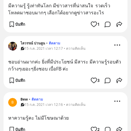
มีความรู้ รู้เท่าทันโลก มีข่าวสารที่น่าสนใจ  รวดเร็ว
โหลดมาชอบมากๆ เลือกได้อยากดูข่าวสารอะไร
บันทึก
1
ไลวรรณ์ ปวนลูน
•
ติดตาม
15 ก.ค. 2021 เวลา 12:17 • ความคิดเห็น
ชอบอ่านมากค่ะ ยิ่งที่มีประโยชน์ มีสาระ มีความรู้รอบตัว 
กว้างๆเยอะๆยิ่งชอบ เบื่อFB ค่ะ
บันทึก
3
Bew
•
ติดตาม
B
15 ก.ค. 2021 เวลา 12:16 • ความคิดเห็น
หาความรู้คะ ไม่มีโฆษณาด้วย
บันทึก
2