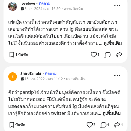
lovelove
•
ติดตาม
8 ก.ย. 2024 เวลา 16:50 • ความคิดเห็น
เฟสบุ๊ค เราเห็นว่าคนที่เคยสำคัญกับเรา เขายังบล๊อกเรา
เลย บางทีทำให้เรารอเขา ส่วน ig คือเธอบล๊อกเฟส ชวน
เล่นไอจี แต่แค่ส่องกันไปมา เลื่อนปัดผ่าน แม้จะส่งใจยัง
ไม่มี งั้นฉันถอยห่างเธอเองดีกว่า มาตั้งคำถาม
... 
ดูเพิ่มเติม
1 บันทึก
1
ShiroTanuki
•
ติดตาม
S
15 ก.พ. 2022 เวลา 11:12 • ความคิดเห็น
คิดว่าpantipใช้เจ้าหน้าที่มนุษย์คัดกรองเนื้อหา ซึ่งมีอคติ 
ไม่เสรีมากพอเยอะ FBมีแต่เพื่อน คนรู้จัก จะคิด จะ
แสดงออกก็ระแวงความสัมพันธ์ Ig มีแต่คนลงด้านดีๆจน
เรารู้สึกตัวเองด้อยค่า twitter มีแต่พวกเก่งแต่
... 
ดูเพิ่มเติม
บันทึก
3
1
1