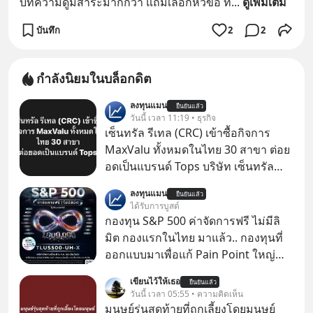
บทความดูมีสาระมากกว่า แถมเลือกหัวข้อ ที่
... 
ดูเพิ่มเติม
บันทึก
2
2
กำลังนิยมในบล็อกดิต
ลงทุนแมน
ยืนยันแล้ว
วันนี้ เวลา 11:19 • ธุรกิจ
เซ็นทรัล รีเทล (CRC) เข้าซื้อกิจการ
MaxValu ทั้งหมดในไทย 30 สาขา ต่อย
อดเป็นแบรนด์ Tops บริษัท เซ็นทรัล
รีเทล คอร์ปอเรชั่น จำกัด (มหาชน) หรือ
ลงทุนแมน
ยืนยันแล้ว
CRC แจ้งตลาดหลักทรัพย์ฯ ว่า บริษัท
ได้รับการบูสต์
เซ็นทรัล ฟู้ด รีเทล จำกัด (CFR) ซึ่งเป็น
กองทุน S&P 500 ค่าจัดการฟรี ไม่มีลิ
บริษัทย่อยที่ CRC ถือหุ้นทั้งทางตรงและ
มิต กองแรกในไทย มาแล้ว.. กองทุนที่
ทางอ้อม 100%
ออกแบบมาเพื่อแก้ Pain Point ใหญ่
ของนักลงทุนไทยพร้อมกัน 3 เรื่อง
เขียนไว้ให้เธอ
ยืนยันแล้ว
วันนี้ เวลา 05:55 • ความคิดเห็น
มนุษย์รุ่นสุดท้ายที่ถูกเลี้ยงโดยมนุษย์