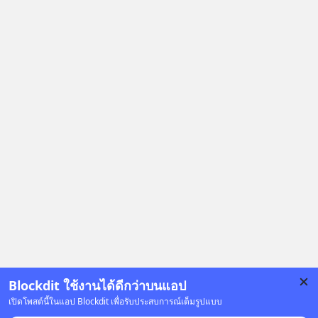
Blockdit ใช้งานได้ดีกว่าบนแอป
เปิดโพสต์นี้ในแอป Blockdit เพื่อรับประสบการณ์เต็มรูปแบบ