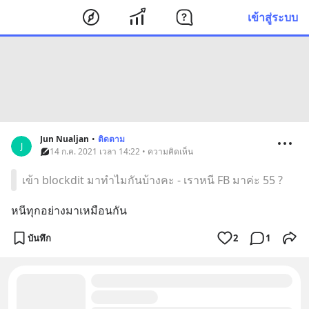
เข้าสู่ระบบ
Jun Nualjan
•
ติดตาม
J
14 ก.ค. 2021 เวลา 14:22 • ความคิดเห็น
เข้า blockdit มาทำไมกันบ้างคะ - เราหนี FB มาค่ะ 55 ?
หนีทุกอย่างมาเหมือนกัน
บันทึก
2
1