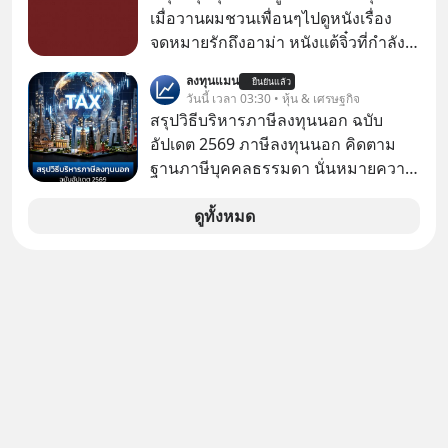
เมื่อวานผมชวนเพื่อนๆไปดูหนังเรื่อง
จดหมายรักถึงอาม่า หนังแต้จิ๋วที่กำลัง
โด่งดังทั่วโลกอยู่ในตอนนี้ เหตุเกิดจาก
ลงทุนแมน
ยืนยันแล้ว
ป๊าผมเห็นโปสเตอร์หนังเรื่องนี้หลาย
วันนี้ เวลา 03:30 • หุ้น & เศรษฐกิจ
เดือนก่อนและอยากดูมาก ด้วยเพราะว่า
สรุปวิธีบริหารภาษีลงทุนนอก ฉบับ
อากงก็มาจากเมืองจีน ป๊าก็พูดแต้จิ๋วได้
อัปเดต 2569 ภาษีลงทุนนอก คิดตาม
มีเรื่องราวมีความผูกพันที่ได้ยินตั้งแต่
ฐานภาษีบุคคลธรรมดา นั่นหมายความ
เด็ก
ว่าถ้าเรามีกำไร 100,000 บาท
ดูทั้งหมด