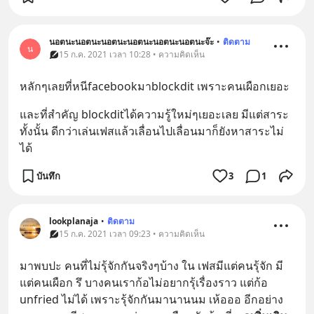
นอตนะนอตนะนอตนะนอตนะนอตนะนอตนะจ๊ะ
•
ติดตาม
น
15 ก.ค. 2021 เวลา 10:28 • ความคิดเห็น
หลักๆเลยที่หนีfacebookมาblockdit เพราะคนเผือกเยอะ
และที่สำคัญ blockditได้ความรู้ใหม่ๆเยอะเลย มีแต่สาระ
ทั้งนั้น ดีกว่าเล่นเฟสแล้วเลื่อนไปเลื่อนมาก็ยังหาสาระไม่
ได้
บันทึก
3
1
lookplanaja
•
ติดตาม
15 ก.ค. 2021 เวลา 09:23 • ความคิดเห็น
มาพบปะ คนที่ไม่รุ้จักกันจริงๆบ้าง ใน เฟสมีแต่คนรุ้จัก มี
แต่คนเผือก รึ บางคนเราก้อไม่อยากรุ้เรื่องราว แต่ก้อ 
unfried ไม่ได้ เพราะรุ้จักกันมานานนม เห้อออ อีกอย่าง