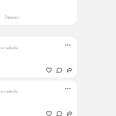
โฆษณา
• ความคิดเห็น
• ความคิดเห็น