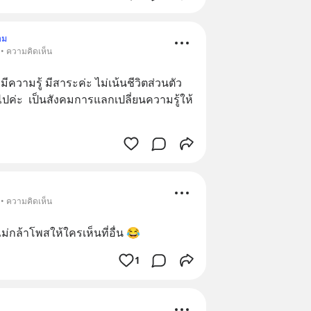
าม
 • ความคิดเห็น
ีความรู้ มีสาระค่ะ ไม่เน้นชีวิตส่วนตัว
ไปค่ะ  เป็นสังคมการแลกเปลี่ยนความรู้ให้
 • ความคิดเห็น
ม่กล้าโพสให้ใครเห็นที่อื่น 😂
1