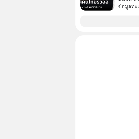
ทะเลาะกั
ข้อมูลทะ
เมื่อกว่าร้อยปีก่อน! จาก
อยู่ในมื
สาระและไ
350 บาท 
ระดับล้า
ขึ้นได้อ
ประวัติศา
นี้เราจะม
ครับ เลือกฟังกันได้เลยนะครับ อย่าลืมกด Follow
ติดตาม P
ของผมกันด้วยนะครั
https://tinyu
Podcast : h
Podbean : https://tinyurl.com/mvnx
ฟังผ่าน Y
https://you
article 
https://
ep829-markov
อัพเดททุก