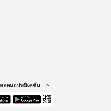
โหลดแอปพลิเคชัน