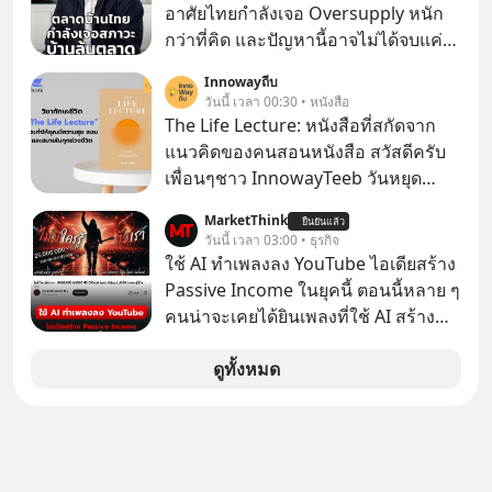
อาศัยไทยกำลังเจอ Oversupply หนัก
กว่าที่คิด และปัญหานี้อาจไม่ได้จบแค่
เรื่องเศรษฐกิจ #SCBEIC #อสังหา #บ้าน
Innowayถีบ
ล้นตลาด #เศรษฐกิจไทย #EICAround
วันนี้ เวลา 00:30 • หนังสือ
#SCBThailand สามารถดูคลิปที่
The Life Lecture: หนังสือที่สกัดจาก
youtube ประกอบได้ที่ link :
แนวคิดของคนสอนหนังสือ สวัสดีครับ
https://youtube.com/shorts/-
เพื่อนๆชาว InnowayTeeb วันหยุด
xU9gYcfVJk?feature=share
สบายๆ วันนี้แอดเพิ่งจะอ่านหนังสือที่น่า
MarketThink
ยืนยันแล้ว
สนใจจบแล้วเกิดคำถามว่า
วันนี้ เวลา 03:00 • ธุรกิจ
ใช้ AI ทำเพลงลง YouTube ไอเดียสร้าง
Passive Income ในยุคนี้ ตอนนี้หลาย ๆ
คนน่าจะเคยได้ยินเพลงที่ใช้ AI สร้าง
ผ่านหูกันมาบ้าง เช่น เพลง “ไม่มีใคร
รู้ตัวเรา” จากช่องชื่อว่า UNHEARD
ดูทั้งหมด
MUSIC ที่ตอนนี้มียอดรับชมกว่า 26
ล้านครั้งแล้ว