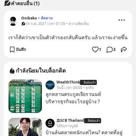
คำตอบอื่น
(
1
)
Onibaku
•
ติดตาม
16 ก.ค. 2021 เวลา 01:35 • ความคิดเห็น
เราก็คิดว่าเขาเป็นตัวสำรองกลับคืนครับ แล้วเราจะง่ายขึ้น
บันทึก
1
3
กำลังนิยมในบล็อกดิต
WealthThink
ยืนยันแล้ว
วันนี้ เวลา 04:00 • ธุรกิจ
ลูกหลานตระกูลเจียรวนนท์
บริหารธุรกิจอะไรอยู่บ้าง ?
SCB Thailand
ยืนยันแล้ว
ได้รับการบูสต์
บ้านล้นตลาดหนักแค่ไหน? ตลาดที่อยู่