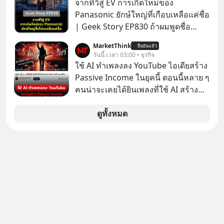
จากทีวีสู่ EV การเกิดใหม่ของ
ที่สุดบนโลก ถูกกว้านซื้อไปด้วยมูลค่า 8
✅ได้การรับยกเว้นภาษี Capital Gain
Panasonic ยักษ์ใหญ่ที่เกือบเหลือแค่ชื่อ
พันล้านดอลลาร์โดย Samsung และสิ่ง
ตามกฎหมายภาษีของประเทศไทย
| Geek Story EP830 ถ้าผมพูดชื่อ
ที่เจ็บปวดที่สุดคือ ยักษ์ใหญ่จาก
Panasoni คุณนึกถึงอะไร? ทีวี, ตู้เย็น,
เกาหลีใต้ไม่ได้ซื้อเพราะหลงใหลใน
MarketThink
ยืนยันแล้ว
ถ่านไฟฉาย? ถ้าคุณยังคิดแบบนั้น แสดง
วันนี้ เวลา 03:00 • ธุรกิจ
เสียงเพลง แต่ซื้อเพื่อเป็นทางลัดเอา
ว่าคุณกำลังพลาดเรื่องราวการ
ใช้ AI ทำเพลงลง YouTube ไอเดียสร้าง
เทคโนโลยีไปใส่ในหน้าปัดรถยนต์
‘Rebranding’ ที่ดุเดือดที่สุดใน
Passive Income ในยุคนี้ ตอนนี้หลาย ๆ
อัจฉริยะ จากจุดสูงสุดของศิลปะแห่ง
ประวัติศาสตร์ญี่ปุ่น! รู้หรือไม่ว่า ในวันที่
คนน่าจะเคยได้ยินเพลงที่ใช้ AI สร้าง
เสียงดนตรี ทำไมถึงจบลงด้วยการเป็น
พวกเขาขาดทุนย่อยยับเกือบ 3 แสนล้าน
ผ่านหูกันมาบ้าง เช่น เพลง “ไม่มีใคร
แค่บรรทัดหนึ่งในบัญชีทรัพย์สินของ
บาท Panasonic ตัดสินใจหักดิบ ทิ้ง
รู้ตัวเรา” จากช่องชื่อว่า UNHEARD
ดูทั้งหมด
บริษัทอื่น เลือกฟังกันได้เลยนะครับ อย่า
ตลาดเครื่องใช้ไฟฟ้าที่สู้ B2C ไม่ไหว
MUSIC ที่ตอนนี้มียอดรับชมกว่า 26
ลืมกด Follow ติดตาม PodCast ช่อง
แล้วหันไปเดิมพันครั้งใหญ่กับ Tesla
ล้านครั้งแล้ว
Geek Forever’s Podcast ของผมกัน
และ Software Solutions จนวันนี้พวก
ด้วยนะครับ 🎧 ฟังผ่าน Spotify :
เขากลายเป็นกระดูกสันหลังของ
https://tinyurl.com/mr39sd7c 🎧 ฟัง
อุตสาหกรรม EV โลกไปแล้ว… พวกเขา
ผ่าน Apple Podcast :
ทำได้อย่างไร เลือกฟังกันได้เลยนะครับ
https://bit.ly/4yVPIpg 🎧 ฟังผ่าน
อย่าลืมกด Follow ติดตาม PodCast
Podbean : https://bit.ly/4hr2jL3 🎧
ช่อง Geek Forever’s Podcast ของผม
ฟังผ่าน Youtube :
กันด้วยนะครับ 🎧 ฟังผ่าน Spotify :