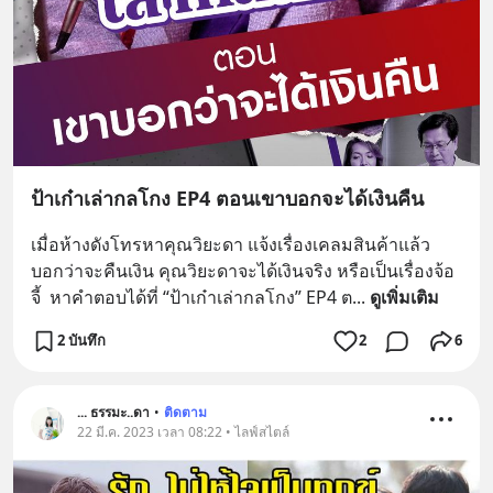
ป้าเก๋าเล่ากลโกง EP4 ตอนเขาบอกจะได้เงินคืน
เมื่อห้างดังโทรหาคุณวิยะดา แจ้งเรื่องเคลมสินค้าแล้ว
บอกว่าจะคืนเงิน คุณวิยะดาจะได้เงินจริง หรือเป็นเรื่องจ้อ
จี้  หาคำตอบได้ที่ “ป้าเก๋าเล่ากลโกง” EP4 ต
... 
ดูเพิ่มเติม
2 บันทึก
2
6
... ธรรมะ..ดา
•
ติดตาม
22 มี.ค. 2023 เวลา 08:22 • ไลฟ์สไตล์