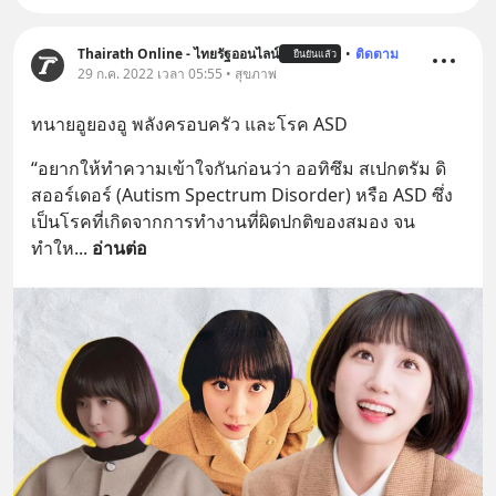
Thairath Online - ไทยรัฐออนไลน์
•
ติดตาม
ยืนยันแล้ว
29 ก.ค. 2022 เวลา 05:55 • สุขภาพ
ทนายอูยองอู พลังครอบครัว และโรค ASD
“อยากให้ทำความเข้าใจกันก่อนว่า ออทิซึม สเปกตรัม ดิ
สออร์เดอร์ (Autism Spectrum Disorder) หรือ ASD ซึ่ง
เป็นโรคที่เกิดจากการทำงานที่ผิดปกติของสมอง จน
ทำให
... 
อ่านต่อ