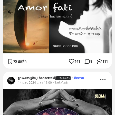
75 บันทึก
141
8
111
ฐานเศรษฐกิจ_Thansettakij
•
ติดตาม
ยืนยันแล้ว
14 ม.ค. 2024 เวลา 11:00 • ไลฟ์สไตล์