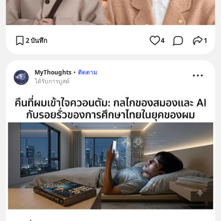
2 บันทึก
4
1
MyThoughts
•
ติดตาม
ได้รับการบูสต์