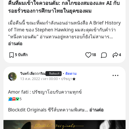
คืนที่ผมเข้าใจควอนตัม: กลไกของสมองและ AI กับ
รอยรั่วของการศึกษาไทยในยุคของผม
เมื่อคืนนี้ ขณะที่ผมกำลังนอนอ่านหนังสือ A Brief History 
of Time ของ Stephen Hawking ผมสะดุดเข้ากับคำว่า 
"หนึ่งควอนตัม" อ่านทวนอยู่หลายรอบก็ยังไม่สามาร
... 
อ่านต่อ
5 บันทึก
18
4
วินทร์ เลียววาริณ
•
ติดตาม
ยืนยันแล้ว
13 ส.ค. 2022 เวลา 00:00 • ปรัชญา
Amor fati : ปรัชญาโอบรับความทุกข์
5
Blockdit Originals ซีรีส์บทความพิเศษ
... 
อ่านต่อ