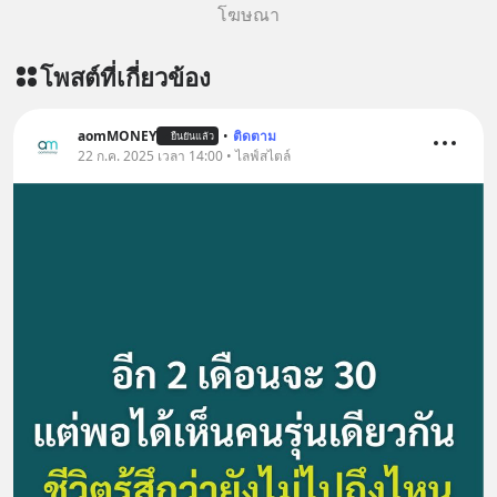
โฆษณา
เพิ่มการผ่อนคลาย ซึ่งช่วยให้การนอน
หลับมีประสิทธิภาพมากยิ่งขึ้น 📍 สนใจ
โพสต์ที่เกี่ยวข้อง
สั่งซื้อสินค้า Diip CBD 💬 LINE :
@diipgeek 🔗 หรือกดลิงก์
https://lin.ee/U91Fzyz
aomMONEY
•
ติดตาม
ยืนยันแล้ว
22 ก.ค. 2025 เวลา 14:00 • ไลฟ์สไตล์