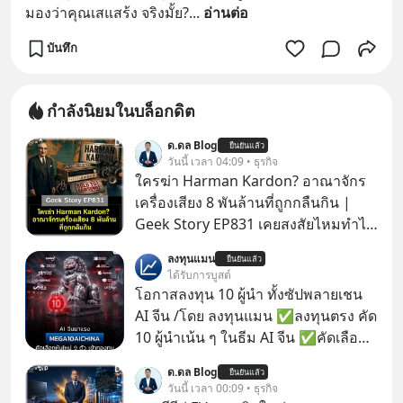
มองว่าคุณเสแสร้ง จริงมั้ย?
... 
อ่านต่อ
บันทึก
กำลังนิยมในบล็อกดิต
ด.ดล Blog
ยืนยันแล้ว
วันนี้ เวลา 04:09 • ธุรกิจ
ใครฆ่า Harman Kardon? อาณาจักร
เครื่องเสียง 8 พันล้านที่ถูกกลืนกิน |
Geek Story EP831 เคยสงสัยไหมทำไม
หูฟัง AKG ถึงกลายเป็นแค่ของแถมใน
ลงทุนแมน
ยืนยันแล้ว
กล่องมือถือ? หรือลำโพง JBL ถึงวางขาย
ได้รับการบูสต์
เกลื่อนตามห้างทั่วไป? ทั้งที่จริง ๆ แล้ว
โอกาสลงทุน 10 ผู้นำ ทั้งซัปพลายเชน
ชื่อเหล่านี้คือ “ตำนาน” ระดับเทพที่นัก
AI จีน /โดย ลงทุนแมน ✅ลงทุนตรง คัด
เล่นเครื่องเสียงยุคก่อนยอมจ่ายเงินหลัก
10 ผู้นำเน้น ๆ ในธีม AI จีน ✅คัดเลือก
แสนเพื่อครอบครอง แต่เบื้องหลังความ
หุ้นใหม่ 9 ตัว เข้ากองทุน ✅ร่วมเป็น
ด.ดล Blog
แมสนี้ มีโศกนาฏกรรมของโลกธุรกิจ
ยืนยันแล้ว
เจ้าของผู้นำ AI จีน ตั้งแต่โรงงานผลิตชิป
วันนี้ เวลา 00:09 • ธุรกิจ
ซ่อนอยู่ อาณาจักรเครื่องเสียงที่ยิ่งใหญ่
หน่วยความจำ โมเดล AI ยันหุ่นยนต์