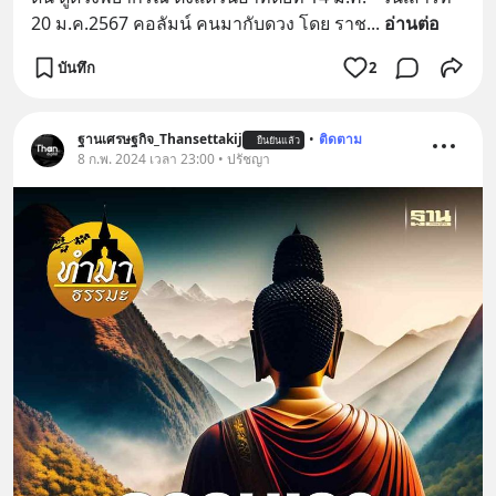
20 ม.ค.2567 คอลัมน์ คนมากับดวง โดย ราช
... 
อ่านต่อ
บันทึก
2
ฐานเศรษฐกิจ_Thansettakij
•
ติดตาม
ยืนยันแล้ว
8 ก.พ. 2024 เวลา 23:00 • ปรัชญา