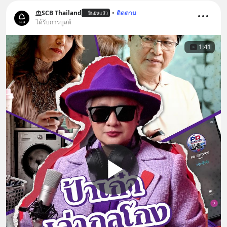
SCB Thailand
•
ติดตาม
ยืนยันแล้ว
ได้รับการบูสต์
1:41