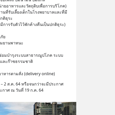
น่ายอาหารและวัตถุดิบเพื่อการบริโภค)
านที่รับเลี้ยงเด็กในโรงพยาบาลและที่มี
กติธุระ
่มีการรับตัวไว้พักค้างคืนเป็นปกติธุระ)
ภัย
มแซมยานพาหนะ
ซ่อมบำรุงระบบสาธารณูปโภค ระบบ
ันและก๊าซธรรมชาติ
อาหารตามสั่ง (delivery online)
 ก.ค. – 2 ส.ค. 64 หรือจนกว่าจะมีประกาศ
ระกาศ ณ วันที่ 19 ก.ค. 64