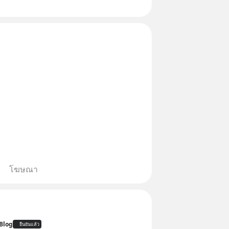
ี้ปรับตัวลงมากใน 1 เดือนที่ผ่านมา
งคือทั่วโลกยังเดินหน้าลงทุน AI
โฆษณา
Blog
ยืนยันแล้ว