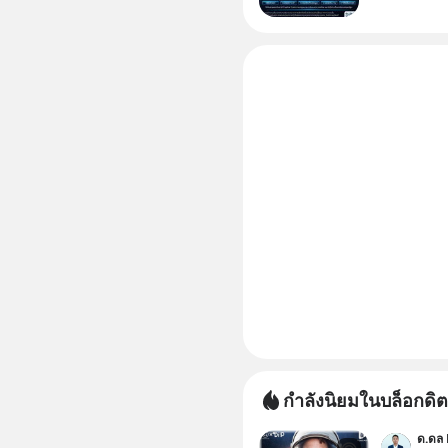
หุ้นกลุ่มน
แต่ความจริ
กำลังนิยมในบล็อกดิต
ด.ดล 