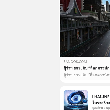
SANOOK.COM
ผู้ว่าฯ ยกระดับ ”ล็อกดาวน์
LHAI-INFR
โครงสร้างพ
บูสต์โดย ลงท
ในประวัติศ