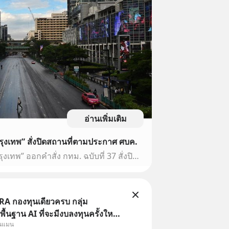
อ่านเพิ่มเติม
กรุงเทพ” สั่งปิดสถานที่ตามประกาศ ศบค.
ผู้ว่าฯ ยกระดับ ”ล็อกดาวน์กรุงเทพ” ออกคำสั่ง กทม. ฉบับที่ 37 สั่งปิดสถานที่เป็นการชั่วคราว บังคับใช้อย่างจริงจังเพิ่มเติมขึ้น ตามมติ ศบค. ในพื้นที่สีแดงเข้ม
A กองทุนเดียวครบ กลุ่ม
ื้นฐาน AI ที่จะมีงบลงทุนครั้งใหญ่
ุนแมน
าสตร์ ที่เรียกว่า AI Supercycle