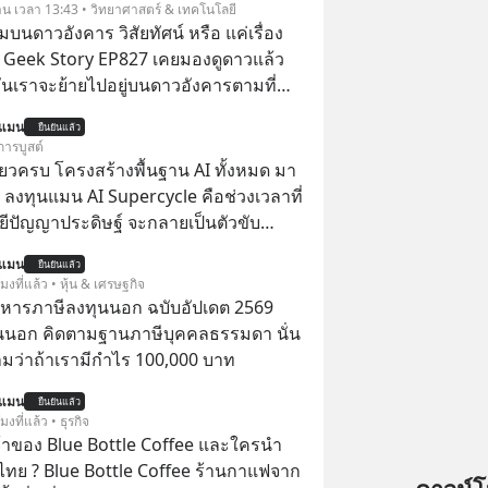
วาน เวลา 13:43 • วิทยาศาสตร์ & เทคโนโลยี
นดาวอังคาร วิสัยทัศน์ หรือ แค่เรื่อง
 | Geek Story EP827 เคยมองดูดาวแล้ว
วันเราจะย้ายไปอยู่บนดาวอังคารตามที่
k หรือ Jeff Bezos บอกไว้หรือเปล่า ภาพ
นแมน
ยืนยันแล้ว
เศรษฐีซิลิคอนแวลลีย์วาดไว้ว่ามนุษย์นับ
การบูสต์
สร้างอาณานิคมใหม่ ล้อมรอบด้วย
ียวครบ โครงสร้างพื้นฐาน AI ทั้งหมด มา
ดล้ำ อาจจะฟังดูน่าตื่นเต้น แต่ความ
 ลงทุนแมน AI Supercycle คือช่วงเวลาที่
กซ่อนไว้ใต้พรมคือ ดาวอังคารเป็นเพียงนรก
ีปัญญาประดิษฐ์ จะกลายเป็นตัวขับ
ด้วยรังสีมรณะและฝุ่นพิษ แล้วทำไมบรรดา
ลัก ของการเติบโตทางเศรษฐกิจ และวิถี
นแมน
โนโลยีถึงยังพยายามหลอกขายฝันลมๆ
ยืนยันแล้ว
ู้คนอย่างยาวนานต่อจากนี้
โมงที่แล้ว • หุ้น & เศรษฐกิจ
ให้กับคนทั้งโลก พวกเขากำลังซ่อนความ
บริหารภาษีลงทุนนอก ฉบับอัปเดต 2569
้เบื้องหลังโปรเจกต์อวกาศที่ผลาญ
นนอก คิดตามฐานภาษีบุคคลธรรมดา นั่น
มหาศาล วันนี้เราจะมากะเทาะเปลือก
ว่าถ้าเรามีกำไร 100,000 บาท
ลกนี้กัน ใครที่คิดว่าอนาคตของ
ดาวดวงอื่น เลือกฟังกันได้เลยนะ
นแมน
ยืนยันแล้ว
โมงที่แล้ว • ธุรกิจ
าลืมกด Follow ติดตาม PodCast ช่อง
จ้าของ Blue Bottle Coffee และใครนำ
ever’s Podcast ของผมกันด้วยนะครับ
ไทย ? Blue Bottle Coffee ร้านกาแฟจาก
น Spotify :