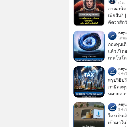
เมื่อ
อาณานิคมบ
เพ้อฝัน?
คิดว่าสัก
Elon Mus
ลงทุ
ฝันที่มหา
ได้รับ
ล้านจะไป
กองทุนเด
เทคโนโลยีสุ
แล้ว /โดย
จริงที่ถู
เทคโนโลย
ที่เต็มไป
เคลื่อนห
ลงทุ
ผู้นำเทค
ชีวิตของผ
9 ชั่ว
แล้งๆ นี้
สรุปวิธี
ลับอะไรไว
ภาษีลงทุ
ทรัพยากร
หมายความ
ความลวงโ
มนุษยชาติอยู่บน
ลงทุ
5 ชั่ว
ครับ อย่
ใครเป็นเ
Geek For
เข้ามาใน
🎧 ฟังผ่า