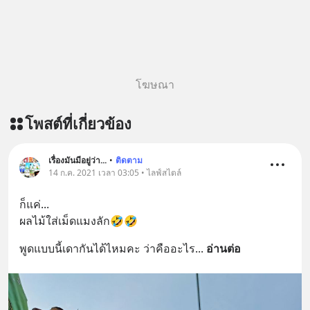
ฟังผ่าน Youtube :
https://youtu.be/B6IZDYopZLw The
original article appeared here
https://www.tharadhol.com/geek-
story-ep831-who-killed-harman-
โฆษณา
kardon/ ติดตามสาระดี ๆ อัพเดททุกวัน
ผ่าน Line OA ด.ดล Blog คลิกเลย -->
โพสต์ที่เกี่ยวข้อง
https://lin.ee/aMEkyNA
=========================
สนับสนุนโดย Inspire English
เรื่องมันมีอยู่ว่า...
•
ติดตาม
14 ก.ค. 2021 เวลา 03:05 • ไลฟ์สไตล์
========================= 📍กด
รับสิทธิ์ทดลองเรียนฟรี! กับ Inspire
ก็แค่...
English ที่นี่ : inspire-
ผลไม้ใส่เม็ดแมงลัก🤣🤣
english.in.th/event/inspire-english-
x-ด-ดล-blog-mrtharadhol-แคมเปญ
พูดแบบนี้เดากันได้ไหมคะ ว่าคืออะไร
... 
อ่านต่อ
พิเศษ/ ติดต่อสอบถามคอร์สเรียนเพิ่ม
เติม Line : https://lin.ee/uaQvU5C
#เรียนรู้ผ่านการใช้จริง #มากกว่าการ