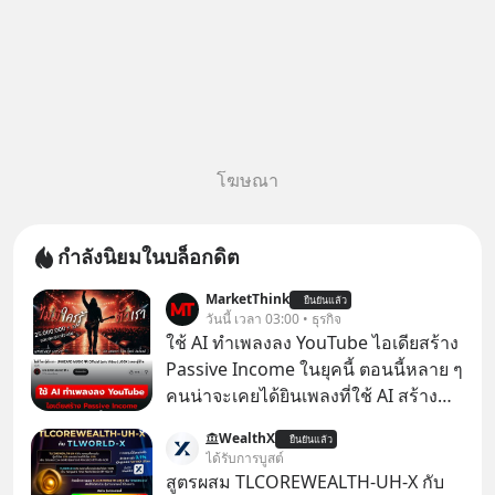
โฆษณา
กำลังนิยมในบล็อกดิต
MarketThink
ยืนยันแล้ว
วันนี้ เวลา 03:00 • ธุรกิจ
ใช้ AI ทำเพลงลง YouTube ไอเดียสร้าง
Passive Income ในยุคนี้ ตอนนี้หลาย ๆ
คนน่าจะเคยได้ยินเพลงที่ใช้ AI สร้าง
ผ่านหูกันมาบ้าง เช่น เพลง “ไม่มีใคร
WealthX
ยืนยันแล้ว
รู้ตัวเรา” จากช่องชื่อว่า UNHEARD
ได้รับการบูสต์
MUSIC ที่ตอนนี้มียอดรับชมกว่า 26
สูตรผสม TLCOREWEALTH-UH-X กับ