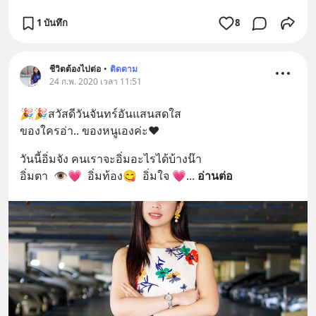
1 บันทึก
8
ชีวิตต้องไปต่อ
•
ติดตาม
24 ก.พ. 2020 เวลา 11:51
🎉🎉สวัสดีวันจันทร์อันแสนสดใส
ของใครอ่า.. ของหนูเองค่ะ❤
วันนี้อิ่มจัง คนเราจะอิ่มอะไรได้บ้างน๊า
อิ่มตา  👁💗  อิ่มท้อง😋  อิ่มใจ 💗
... 
อ่านต่อ