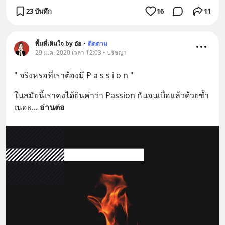
23 บันทึก
16
11
พื้นที่เติมใจ by อ๋อ
•
ติดตาม
29 ม.ค. 2020 เวลา 12:03 • ปรัชญา
" จริงหรอที่เราต้องมี P a s s i o n "
ในสมัยนี้เราคงได้ยินคำว่า Passion กันจนเบื่อแล้วด้วยซ้ำ
เนอะ
... 
อ่านต่อ