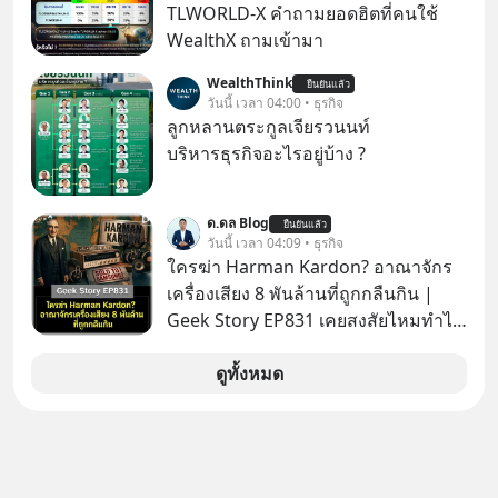
ล้านครั้งแล้ว
TLWORLD-X คำถามยอดฮิตที่คนใช้
WealthX ถามเข้ามา
WealthThink
ยืนยันแล้ว
วันนี้ เวลา 04:00 • ธุรกิจ
ลูกหลานตระกูลเจียรวนนท์
บริหารธุรกิจอะไรอยู่บ้าง ?
ด.ดล Blog
ยืนยันแล้ว
วันนี้ เวลา 04:09 • ธุรกิจ
ใครฆ่า Harman Kardon? อาณาจักร
เครื่องเสียง 8 พันล้านที่ถูกกลืนกิน |
Geek Story EP831 เคยสงสัยไหมทำไม
หูฟัง AKG ถึงกลายเป็นแค่ของแถมใน
กล่องมือถือ? หรือลำโพง JBL ถึงวางขาย
ดูทั้งหมด
เกลื่อนตามห้างทั่วไป? ทั้งที่จริง ๆ แล้ว
ชื่อเหล่านี้คือ “ตำนาน” ระดับเทพที่นัก
เล่นเครื่องเสียงยุคก่อนยอมจ่ายเงินหลัก
แสนเพื่อครอบครอง แต่เบื้องหลังความ