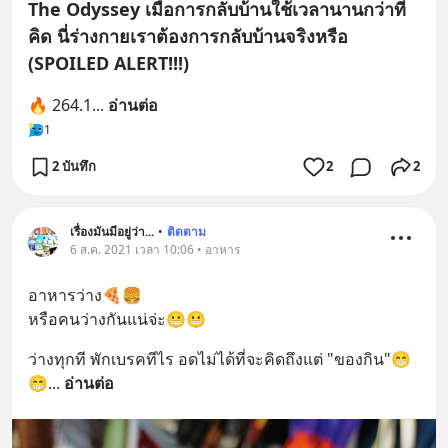
The Odyssey เมื่อการกลับบ้านใช้เวลานานกว่าที่
คิด นี่ร่างกายเราต้องการกลับบ้านจริงหรือ
(SPOILED ALERT!!!)
🔥 264.1
... 
อ่านต่อ
1
2 บันทึก
2
2
เรื่องมันมีอยู่ว่า...
•
ติดตาม
6 ส.ค. 2021 เวลา 10:06 • อาหาร
อาหารว่าง🍕🍔
หรือคนว่างกันแน่จ่ะ😬😬
ว่างทุกที พักเบรคทีไร อดไม่ได้ที่จะคิดถึงแต่ "ของกิน"😁
😁
... 
อ่านต่อ