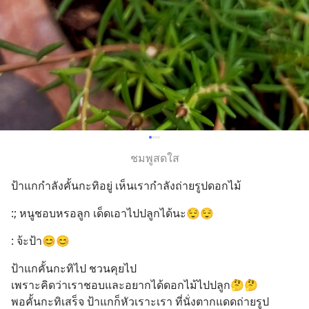
ชมพูสดใส
ป้าแกกำลังคั้นกะทิอยู่ เห็นเรากำลังถ่ายรูปดอกไม้
:; หนูชอบหรอลูก เด็ดเอาไปปลูกได้นะ😌😌
: จ้ะป้า😊😊
ป้าแกคั้นกะทิไป ชวนคุยไป 
เพราะคิดว่าเราชอบและอยากได้ดอกไม้ไปปลูก🤔🤔
พอคั้นกะทิเสร็จ ป้าแกก็หัวเราะเรา ที่นั่งตากแดดถ่ายรูป