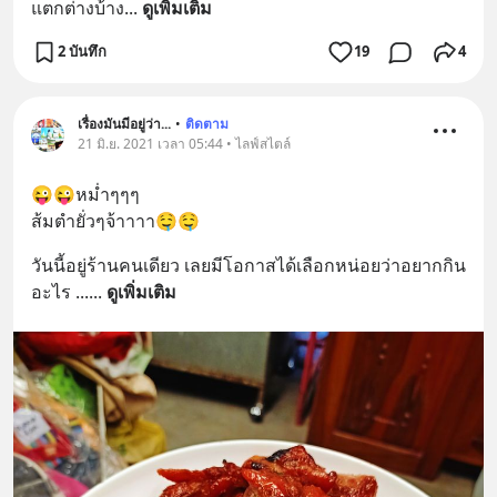
แตกต่างบ้าง
... 
ดูเพิ่มเติม
2 บันทึก
19
4
เรื่องมันมีอยู่ว่า...
•
ติดตาม
21 มิ.ย. 2021 เวลา 05:44 • ไลฟ์สไตล์
😜😜หม่ำๆๆๆ
ส้มตำยั่วๆจ้าาาา🤤🤤
วันนี้อยู่ร้านคนเดียว เลยมีโอกาสได้เลือกหน่อยว่าอยากกิน
อะไร ...
... 
ดูเพิ่มเติม