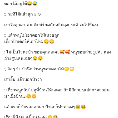
ดอกไม้อยู่ได้😅😅
:; กะทิได้แล้วลูก☺️☺️
เราจึงลุกมา จ่ายตัง พร้อมกับหยิบถุงกระทิ จะไปขึ้นรถ
:; แล้วหนูไม่เอาดอกไม้เหรอลูก 
เดี๋ยวป้าเด็ดให้เอาไหม😋😋
: ไม่เป็นไรค่ะป้า ขอบคุณนะคะ🥰🥰 หนูชอบถ่ายรูปค่ะ ลอง
ถ่ายรูปเล่นเฉยๆ😌😌
:; อ้อๆ จ้ะ ป้านึกว่าหนูชอบดอกไม้🙄🙄
เรายิ้ม แล้วบอกป้าว่า
: เดี๋ยวหนูกลับไปดูที่บ้านให้นะคะ ถ้ามีสีสวยๆแปลกๆจะถอน
มาเผื่อป้านะ😊😊
แล้วเราก็ขับรถออกมา ป้าแกก็ทำท่างงๆ😂😂
เรื่องก็มีอยู่แค่นี้แหล่ะค่ะ😆😆