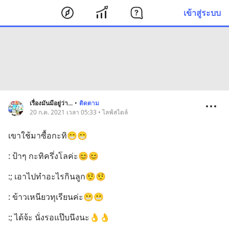
เข้าสู่ระบบ
เรื่องมันมีอยู่ว่า...
•
ติดตาม
20 ก.ค. 2021 เวลา 05:33 • ไลฟ์สไตล์
เขาใช้มาซื้อกะทิ😁😁
: ป้าๆ กะทิครึ่งโลค่ะ😊😊
:; เอาไปทำอะไรกินลูก🤨🤨
: ข้าวเหนียวทุเรียนค่ะ😬😬
:; ได้จ้ะ นั่งรอแป๊บนึงนะ👌👌