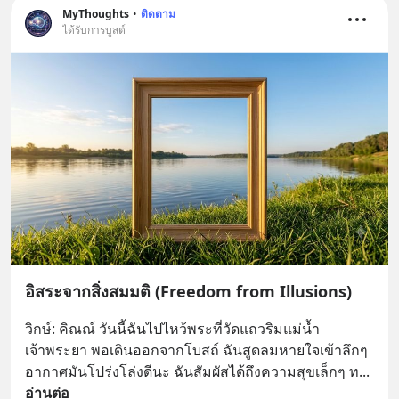
MyThoughts
•
ติดตาม
ได้รับการบูสต์
อิสระจากสิ่งสมมติ (Freedom from Illusions)
วิกษ์: คิณณ์ วันนี้ฉันไปไหว้พระที่วัดแถวริมแม่น้ำ
เจ้าพระยา พอเดินออกจากโบสถ์ ฉันสูดลมหายใจเข้าลึกๆ 
อากาศมันโปร่งโล่งดีนะ ฉันสัมผัสได้ถึงความสุขเล็กๆ ท
... 
อ่านต่อ