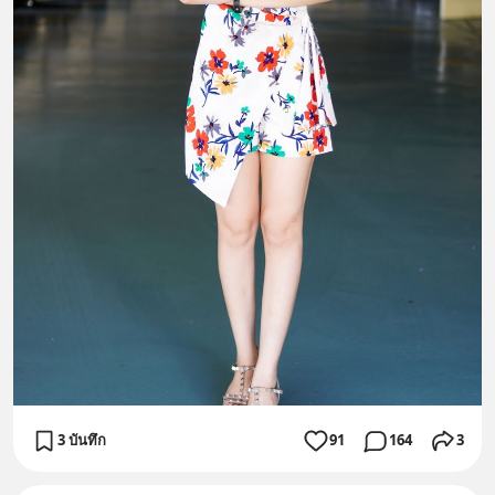
3 บันทึก
91
164
3