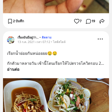
2 บันทึก
7
19
เรื่องมันมีอยู่ว่า...
•
ติดตาม
13 ก.ค. 2021 เวลา 07:12 • ไลฟ์สไตล์
เรียกน้ำย่อยกันหน่อยยย🤤🤤
กักตัวมาหลายวัน เช้านี้โดนเรียกให้ไปตรวจโควิดรอบ 2
... 
อ่านต่อ