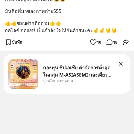
มันคือที่มาของภาพถ่าย555
👍👍ชอบฝากติดตาม👍👍
กดไลค์ กดแชร์ เป็นกำลังใจให้กันด้วยนะคะ✌️✌️🤘🤘
บันทึก
10
18
กองทุน ชิปเอเชีย ค่าจัดการต่ำสุด
ในกลุ่ม M-ASIASEMI กองเดียว
บูสต์โดย ลงทุนแมน
ครบ มีทั้ง CXMT จากจีน TSMC
จากไต้หวัน SK Hynix จาก
เกาหลีใต้ Kioxia จากญี่ปุ่น