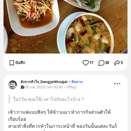
บันทึก
17
38
5
ดังจากหัวใจ_Dangjarkhuajai
•
ติดตาม
28 ก.ค. 2023 เวลา 02:43 • ปรัชญา
ใน1วัน คุณใช้เวลาไปกับอะไรบ้าง ?
เช้า:กาแฟแบบชิลๆ ให้ข้าวแมว ทำภารกิจส่วนตัวให้
เรียบร้อย
สาย:ทำสิ่งที่ควรทำในภาระหน้าที่ ของวันนั้นแต่ละวันก็