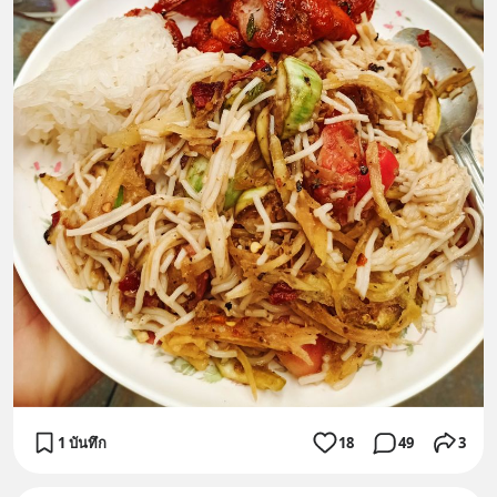
1 บันทึก
18
49
3