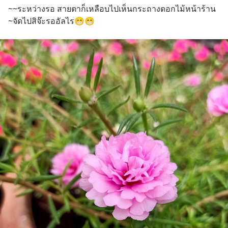
~~ระหว่างรอ สายตาก็เหลือบไปเห็นกระถางดอกไม้หน้าร้าน
~จัดไปสิจ๊ะรออัลไร😁😁