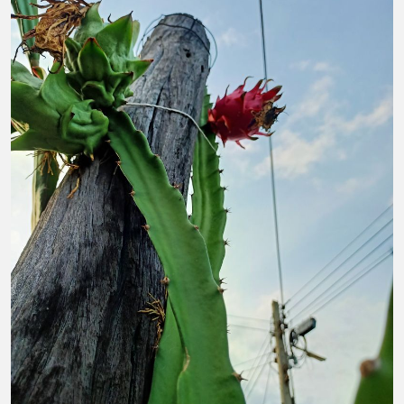
เรียนภาษา #InspireEnglish