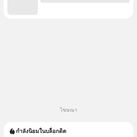
โฆษณา
กำลังนิยมในบล็อกดิต