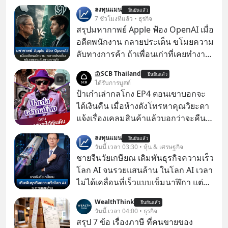
ลงทุนแมน
ยืนยันแล้ว
7 ชั่วโมงที่แล้ว • ธุรกิจ
สรุปมหากาพย์ Apple ฟ้อง OpenAI เมื่อ
อดีตพนักงาน กลายประเด็น ขโมยความ
ลับทางการค้า ถ้าเพื่อนเก่าที่เคยทำงาน
ด้วยกัน ทักมาขอให้เราช่วยหาไฟล์งาน
SCB Thailand
ยืนยันแล้ว
เก่าที่เขาเคยทำไว้ ตอนยังอยู่บริษัท
ได้รับการบูสต์
เดียวกัน
ป้าเก๋าเล่ากลโกง EP4 ตอนเขาบอกจะ
ได้เงินคืน เมื่อห้างดังโทรหาคุณวิยะดา
แจ้งเรื่องเคลมสินค้าแล้วบอกว่าจะคืน
เงิน คุณวิยะดาจะได้เงินจริง หรือเป็น
ลงทุนแมน
ยืนยันแล้ว
เรื่องจ้อจี้ หาคำตอบได้ที่ “ป้าเก๋าเล่ากล
วันนี้ เวลา 03:30 • หุ้น & เศรษฐกิจ
โกง” EP4 ตอน “เขาบอกว่าจะได้เงิน
ชายจีนวัยเกษียณ เดิมพันธุรกิจความเร็ว
คืน” #ป้าเก๋าเล่ากลโกง #แก้เกมกลโกง
โลก AI จนรวยแสนล้าน ในโลก AI เวลา
#อยู่อย่างยั่งยืน #Cybersecurity #เตือน
ไม่ได้เคลื่อนที่เร็วแบบเข็มนาฬิกา แต่
ภัยออนไลน์
กำลังเคลื่อนที่ด้วยความเร็วแสง
WealthThink
ยืนยันแล้ว
วันนี้ เวลา 04:00 • ธุรกิจ
สรุป 7 ข้อ เรื่องภาษี ที่คนขายของ