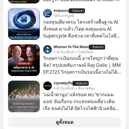
แม่ค้าคนไหนก็คงไม่อยากพบเจอ
ลงทุนแมน
ยืนยันแล้ว
ได้รับการบูสต์
กองทุนเดียวครบ โครงสร้างพื้นฐาน AI
ทั้งหมด มาแล้ว /โดย ลงทุนแมน AI
Supercycle คือช่วงเวลาที่เทคโนโลยี
ปัญญาประดิษฐ์ จะกลายเป็นตัวขับ
Mission To The Moon
ยืนยันแล้ว
เคลื่อนหลัก ของการเติบโตทาง
1 ชั่วโมงที่แล้ว • ไลฟ์สไตล์
เศรษฐกิจ และวิถีชีวิตของผู้คนอย่าง
วิกฤตการเงินรอบนี้ อาจใหญ่กว่าที่คุณ
ยาวนานต่อจากนี้
คิด? สรุปบทสัมภาษณ์ Ray Dalio | MM
EP.2723 วิกฤตการเงินรอบนี้อาจไม่ได้
เหมือนทุกครั้งที่เราเคยเจอ เมื่อ Ray
กรุงเทพธุรกิจ
ยืนยันแล้ว
Dalio ชายผู้เคยทำนายวิกฤตเศรษฐกิจ
6 ชั่วโมงที่แล้ว • สิ่งแวดล้อม
มาแล้วหลายต่อหลายครั้ง ออกมาส่ง
‘แม่น้ำดานูบ’ แห้งขอด พบ ‘ซากแมม
สัญญาณเตือนระเบิดเวลาลูกใหม่ที่
มอธ’ ยันเรือรบ กระทบท่องเที่ยว-เดิน
กำลังก่อตัวขึ้น จาก "ระเบิดหนี้สิน
เรือ ขนส่งไม่ได้ ปิดโรงไฟฟ้านิวเคลียร์
มหาศาล" ผสานเข้ากับ "ฟองสบู่กระแส
ขาดน้ำหล่อเย็น “ทวีปยุโรป” กำลังเผชิญ
AI" ที่ผู้คนกำลังแห่ไล่ราคาอย่างบ้าคลั่ง
กับฤดูร้อนรุนแรงและภัยแล้งที่ยาวนาน
ดูทั้งหมด
บทเรียนจากประวัติศาสตร์ 500 ปี บอก