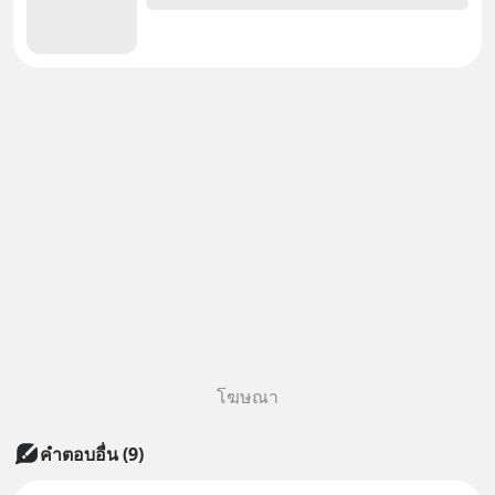
โฆษณา
คำตอบอื่น
(
9
)