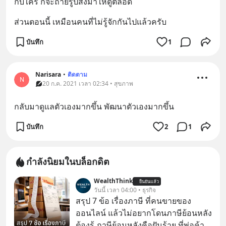
กับใคร ก็จะถ่ายรูปส่งมาให้ดูตลอด
ส่วนตอนนี้ เหมือนคนที่ไม่รู้จักกันไปแล้วครับ
บันทึก
1
Narisara
•
ติดตาม
N
20 ก.ค. 2021 เวลา 02:34 • สุขภาพ
กลับมาดูแลตัวเองมากขึ้น พัฒนาตัวเองมากขึ้น
บันทึก
2
1
กำลังนิยมในบล็อกดิต
WealthThink
ยืนยันแล้ว
วันนี้ เวลา 04:00 • ธุรกิจ
สรุป 7 ข้อ เรื่องภาษี ที่คนขายของ
ออนไลน์ แล้วไม่อยากโดนภาษีย้อนหลัง
ต้องรู้ ภาษีย้อนหลังคือฝันร้าย ที่พ่อค้า