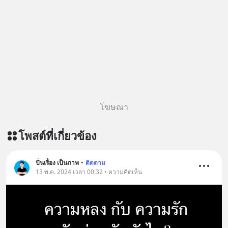
บรรเทาความเครียด ลดความวิตกกังวล
เพิ่มการผ่อนคลาย ซึ่งช่วยให้การนอน
หลับมีประสิทธิภาพมากยิ่งขึ้น 📍 สนใจ
สั่งซื้อสินค้า Diip CBD 💬 LINE :
@diipgeek 🔗 หรือกดลิงก์
https://lin.ee/U91Fzyz
โฆษณา
โพสต์ที่เกี่ยวข้อง
ปั่นเรื่อง เป็นภาพ
•
ติดตาม
13 พ.ค. 2024 เวลา 00:32 • ความคิดเห็น