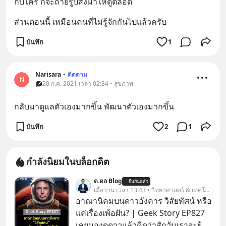
กับใคร ก็จะถ่ายรูปส่งมาให้ดูตลอด
ส่วนตอนนี้ เหมือนคนที่ไม่รู้จักกันไปแล้วครับ
บันทึก
1
Narisara
•
ติดตาม
N
20 ก.ค. 2021 เวลา 02:34 • สุขภาพ
กลับมาดูแลตัวเองมากขึ้น พัฒนาตัวเองมากขึ้น
บันทึก
2
1
กำลังนิยมในบล็อกดิต
ด.ดล Blog
ยืนยันแล้ว
เมื่อวาน เวลา 13:43 • วิทยาศาสตร์ & เทคโนโลยี
อาณานิคมบนดาวอังคาร วิสัยทัศน์ หรือ
แค่เรื่องเพ้อฝัน? | Geek Story EP827
เคยมองดูดาวแล้วคิดว่าสักวันเราจะย้าย