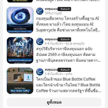
ไปอยู่บนดาวอังคารตามที่ Elon Musk
ลงทุนแมน
ยืนยันแล้ว
หรือ Jeff Bezos บอกไว้หรือเปล่า ภาพ
ได้รับการบูสต์
ฝันที่มหาเศรษฐีซิลิคอนแวลลีย์วาดไว้ว่า
กองทุนเดียวครบ โครงสร้างพื้นฐาน AI
มนุษย์นับล้านจะไปสร้างอาณานิคม
ทั้งหมด มาแล้ว /โดย ลงทุนแมน AI
ใหม่ ล้อมรอบด้วยเทคโนโลยีสุดล้ำ อาจ
Supercycle คือช่วงเวลาที่เทคโนโลยี
จะฟังดูน่าตื่นเต้น แต่ความจริงที่ถูกซ่อน
ปัญญาประดิษฐ์ จะกลายเป็นตัวขับ
ลงทุนแมน
ไว้ใต้พรมคือ ดาวอังคารเป็นเพียงนรกที่
ยืนยันแล้ว
เคลื่อนหลัก ของการเติบโตทาง
9 ชั่วโมงที่แล้ว • หุ้น & เศรษฐกิจ
เต็มไปด้วยรังสีมรณะและฝุ่นพิษ แล้ว
เศรษฐกิจ และวิถีชีวิตของผู้คนอย่าง
สรุปวิธีบริหารภาษีลงทุนนอก ฉบับ
ทำไมบรรดาผู้นำเทคโนโลยีถึงยัง
ยาวนานต่อจากนี้
อัปเดต 2569 ภาษีลงทุนนอก คิดตาม
พยายามหลอกขายฝันลมๆ แล้งๆ นี้ให้
ฐานภาษีบุคคลธรรมดา นั่นหมายความ
กับคนทั้งโลก พวกเขากำลังซ่อนความ
ว่าถ้าเรามีกำไร 100,000 บาท
ลับอะไรไว้เบื้องหลังโปรเจกต์อวกาศที่
ลงทุนแมน
ยืนยันแล้ว
5 ชั่วโมงที่แล้ว • ธุรกิจ
ผลาญทรัพยากรมหาศาล วันนี้เราจะมา
ใครเป็นเจ้าของ Blue Bottle Coffee
กะเทาะเปลือกความลวงโลกนี้กัน ใครที่
และใครนำเข้ามาในไทย ? Blue Bottle
คิดว่าอนาคตของมนุษยชาติอยู่บนดาว
Coffee ร้านกาแฟจากสหรัฐฯ ที่ขึ้นชื่อ
ดวงอื่น เลือกฟังกันได้เลยนะครับ อย่า
เรื่องความพิถีพิถัน กำลังจะเปิดสาขา
ลืมกด Follow ติดตาม PodCast ช่อง
แรกในประเทศไทย ที่ Central Park
ดูทั้งหมด
Geek Forever’s Podcast ของผมกัน