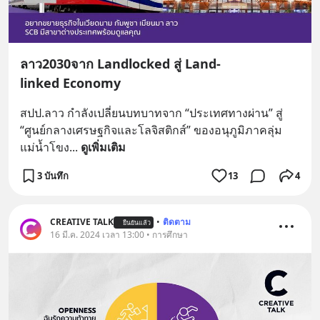
ลาว2030จาก Landlocked สู่ Land-
linked Economy
สปป.ลาว กำลังเปลี่ยนบทบาทจาก “ประเทศทางผ่าน” สู่ 
“ศูนย์กลางเศรษฐกิจและโลจิสติกส์” ของอนุภูมิภาคลุ่ม
แม่น้ำโขง
... 
ดูเพิ่มเติม
3 บันทึก
13
4
CREATIVE TALK
•
ติดตาม
ยืนยันแล้ว
16 มี.ค. 2024 เวลา 13:00 • การศึกษา