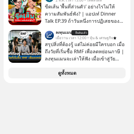
2 ส.ค. เวลา 13:00 • ไลฟ์สไตล์
ขีดเส้น ‘พื้นที่ส่วนตัว’ อย่างไรไม่ให้
ความสัมพันธ์พัง? | แอปเท๋ Dinner
Talk EP.39 ถ้าวันหนึ่งการปฏิเสธของ
เราทำให้อีกฝ่ายรู้สึกเจ็บปวด คิดว่าเรา
ลงทุนแมน
ยืนยันแล้ว
ตั้งกำแพงใส่และมองว่าเราเห็นแก่ตัวทั้ง
เมื่อวาน เวลา 12:00 • หุ้น & เศรษฐกิจ
ที่เราเองก็ไม่เคยปฏิเสธใครอย่างนี้มา
สรุปสิ่งที่ต้องรู้ แต่ไม่ค่อยมีใครบอก เมื่อ
ก่อน แต่พอตั้งใจจะ ‘สร้างขอบเขต’ เพื่อ
ถึงวัยที่เริ่มซื้อ RMF เพื่อลดหย่อนภาษี |
ตัวเองดูสักครั้ง กลับทำให้เกิดรอยร้าว
ลงทุนแมนจะเล่าให้ฟัง เมื่อเข้าสู่วัย
ในความสัมพันธ์เสียอย่างนั้น โดยราย
ทำงานและเริ่มมีรายได้ถึงเกณฑ์เสีย
การแอปเท๋ Dinner Talk ในวันนี้โฮสต์
ภาษี หลายคนมักได้รับคำแนะนำให้
ดูทั้งหมด
ทั้ง 2 ท่าน แทป-รวิศ หาญอุตสาหะ และ
ลงทุนใน RMF เพราะนอกจากจะช่วยลด
เอ๋ นิ้วกลม-สราวุธ เฮ้งสวัสดิ์ จะพาทุก
หย่อนภาษีได้แล้ว ยังเป็นโอกาสในการ
คนไปสำรวจวิธีสร้างขอบเขตเพื่อรักษา
สร้างความมั่งคั่งระยะยาว แต่น้อยคน
ใจของตัวเองและรักษาความสัมพันธ์
นักที่จะลงลึกว่า ถ้าลงทุนใน RMF ควรรู้
ของคนรอบข้างไปพร้อมกัน
อะไรบ้าง ควรดู ตรงไหน ทำอย่างไร ถึง
#boundary #selfdevelopment #แอป
จะดีกับเรา แล้วเราควรรู้ข้อมูลอะไร
เท๋dinnertalk
เกี่ยวกับ RMF บ้าง เพื่อให้นำไปใช้ต่อได้
#missiontothemoonpodcast
จริง ๆ ลงทุนแมนจะเล่าให้ฟัง