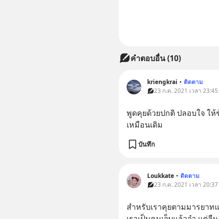
คำตอบอื่น
(
10
)
kriengkrai
•
ติดตาม
23 ก.ค. 2021 เวลา 23:45
พูดคุยด้วยปกติ ปลอบใจ ให
เหมือนเดิม
บันทึก
Loukkate
•
ติดตาม
23 ก.ค. 2021 เวลา 20:37
สำหรับเราคุยตามมารยาทแต
เราเป็นคนเจ็บแล้วจำ แต่ลืมง