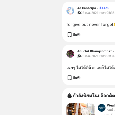
Ae Kansoipa
•
ติดตาม
23 ก.ค. 2021 เวลา 05:38
forgive but never forget
บันทึก
Anuchit Khangsombat
•
23 ก.ค. 2021 เวลา 05:34
เฉยๆ ไม่ได้ดีด้วย แต่ก็ไม่ได้
บันทึก
กำลังนิยมในบล็อกดิต
Weal
วันนี้