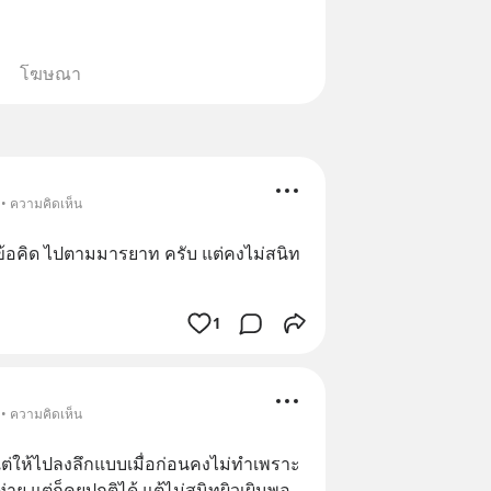
โฆษณา
 • ความคิดเห็น
้ข้อคิด ไปตามมารยาท ครับ แต่คงไม่สนิท
1
 • ความคิดเห็น
่ให้ไปลงลึกแบบเมื่อก่อนคงไม่ทำเพราะ
่าย แต่ก็คุยปกติได้ แต้ไม่สนิทผิวเผินพอ