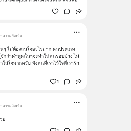
ม
 • ความคิดเห็น
ั้นๆ ไม่ต้องสนใจอะไรมาก คนประเภท
รู้จักว่าคำพูดนั้นๆจะทำให้คนรอบข้าง ไม่
ย่าใส่ใจมากครับ ฟังคนที่เราไว้ใจที่เรารัก
1
 • ความคิดเห็น
้วย
1