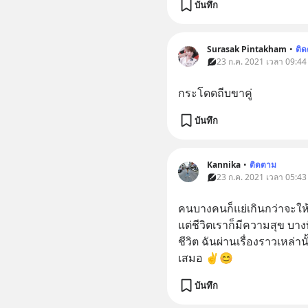
บันทึก
Surasak Pintakham
•
ติ
23 ก.ค. 2021 เวลา 09:44
กระโดดถีบขาคู่
บันทึก
Kannika
•
ติดตาม
23 ก.ค. 2021 เวลา 05:43
คนบางคนก็แย่เกินกว่าจะให้โอ
แต่ชีวิตเราก็มีความสุข​ บา
ชีวิต​ ฉันผ่านเรื่องราวเหล่
เสมอ​ ✌️😊
บันทึก