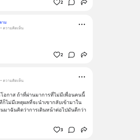
2
ดตาม
 • ความคิดเห็น
2
 • ความคิดเห็น
กาส​ ถ้าที่ผ่านมาการที่ไม่มีเพื่อนคนนี้
งทีก็ไม่มีเหตุผลที่จะนำเขากลับเข้ามาใน
านั้นมาฉันคิดว่าการเดินหน้าต่อไปมันดีกว่า
3