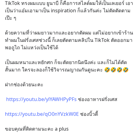
TikTok ทรงผมแบบ ยูนาบี ก็คือการสไลด์ผมให้เป็นเลเยอร์ เอา
เป็นว่าแอ๋มเอามาเป็น inspiration ก็แล้วกันค่ะ ไม่ตัดตัดตาม
เป๊ะ ๆ 
ด้วยความที่ว่าผมยาวมากและอยากตัดผม แต่ไม่อยากเข้าร้าน
ทำผมในฝรั่งเศสช่วงนี้ ก็เลยตัดตามคลิปใน TikTok ตัดออกมา
พอถูไถ ไม่แหว่งเป็นใช้ได้
เป็นผมหนาและหยักศก ก็จะตัดยากนิดนึงค่ะ และก็ไม่ได้ตัด
สั้นมาก ใครจะลองก็ใช้วิจารณญาณกันดูนะคะ 🤣🤣🤣🤣
ฝากช่องด้วยนะคะ 
https://youtu.be/ylYAWHPyPFs
 ช่องอาหารฝรั่งเศส
https://youtu.be/qO0nYVzkW0E
 ช่องบิ้วตี้ 
ขอบคุณที่ติดตามนะคะ a plus