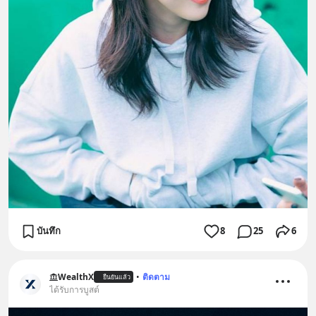
บันทึก
8
25
6
WealthX
•
ติดตาม
ยืนยันแล้ว
ได้รับการบูสต์