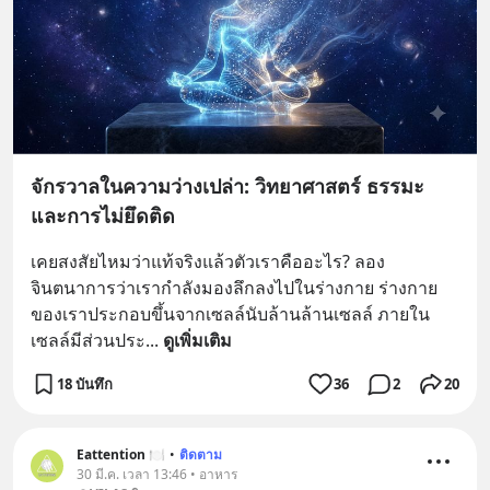
จักรวาลในความว่างเปล่า: วิทยาศาสตร์ ธรรมะ
และการไม่ยึดติด
เคยสงสัยไหมว่าแท้จริงแล้วตัวเราคืออะไร? ลอง
จินตนาการว่าเรากำลังมองลึกลงไปในร่างกาย ร่างกาย
ของเราประกอบขึ้นจากเซลล์นับล้านล้านเซลล์ ภายใน
เซลล์มีส่วนประ
... 
ดูเพิ่มเติม
18 บันทึก
36
2
20
Eattention 🍽
•
ติดตาม
30 มี.ค. เวลา 13:46 • อาหาร