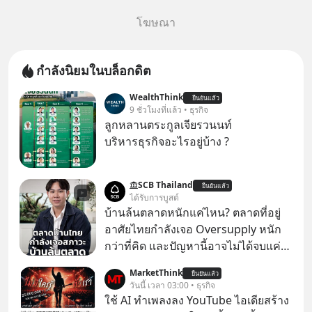
โฆษณา
กำลังนิยมในบล็อกดิต
WealthThink
ยืนยันแล้ว
9 ชั่วโมงที่แล้ว • ธุรกิจ
ลูกหลานตระกูลเจียรวนนท์
บริหารธุรกิจอะไรอยู่บ้าง ?
SCB Thailand
ยืนยันแล้ว
ได้รับการบูสต์
บ้านล้นตลาดหนักแค่ไหน? ตลาดที่อยู่
อาศัยไทยกำลังเจอ Oversupply หนัก
กว่าที่คิด และปัญหานี้อาจไม่ได้จบแค่
เรื่องเศรษฐกิจ #SCBEIC #อสังหา #บ้าน
MarketThink
ยืนยันแล้ว
ล้นตลาด #เศรษฐกิจไทย #EICAround
วันนี้ เวลา 03:00 • ธุรกิจ
#SCBThailand สามารถดูคลิปที่
ใช้ AI ทำเพลงลง YouTube ไอเดียสร้าง