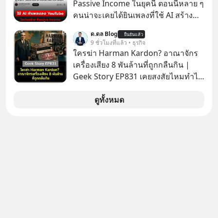
youtube ประกอบได้ที่ link :
Passive Income ในยุคนี้ ตอนนี้หลาย ๆ
https://youtube.com/shorts/-
คนน่าจะเคยได้ยินเพลงที่ใช้ AI สร้าง
xU9gYcfVJk?feature=share
ผ่านหูกันมาบ้าง เช่น เพลง “ไม่มีใคร
ด.ดล Blog
ยืนยันแล้ว
รู้ตัวเรา” จากช่องชื่อว่า UNHEARD
9 ชั่วโมงที่แล้ว • ธุรกิจ
MUSIC ที่ตอนนี้มียอดรับชมกว่า 26
ใครฆ่า Harman Kardon? อาณาจักร
ล้านครั้งแล้ว
เครื่องเสียง 8 พันล้านที่ถูกกลืนกิน |
Geek Story EP831 เคยสงสัยไหมทำไม
หูฟัง AKG ถึงกลายเป็นแค่ของแถมใน
กล่องมือถือ? หรือลำโพง JBL ถึงวางขาย
ดูทั้งหมด
เกลื่อนตามห้างทั่วไป? ทั้งที่จริง ๆ แล้ว
ชื่อเหล่านี้คือ “ตำนาน” ระดับเทพที่นัก
เล่นเครื่องเสียงยุคก่อนยอมจ่ายเงินหลัก
แสนเพื่อครอบครอง แต่เบื้องหลังความ
แมสนี้ มีโศกนาฏกรรมของโลกธุรกิจ
ซ่อนอยู่ อาณาจักรเครื่องเสียงที่ยิ่งใหญ่
ที่สุดบนโลก ถูกกว้านซื้อไปด้วยมูลค่า 8
พันล้านดอลลาร์โดย Samsung และสิ่ง
ที่เจ็บปวดที่สุดคือ ยักษ์ใหญ่จาก
เกาหลีใต้ไม่ได้ซื้อเพราะหลงใหลใน