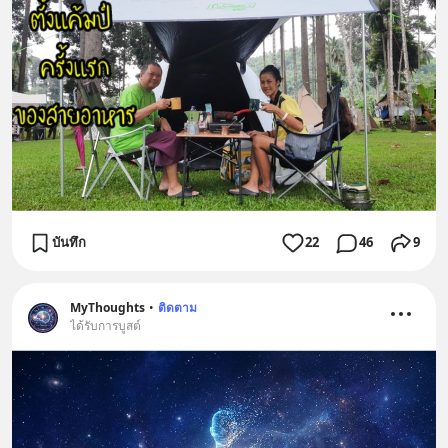
บันทึก
22
46
9
MyThoughts
•
ติดตาม
ได้รับการบูสต์