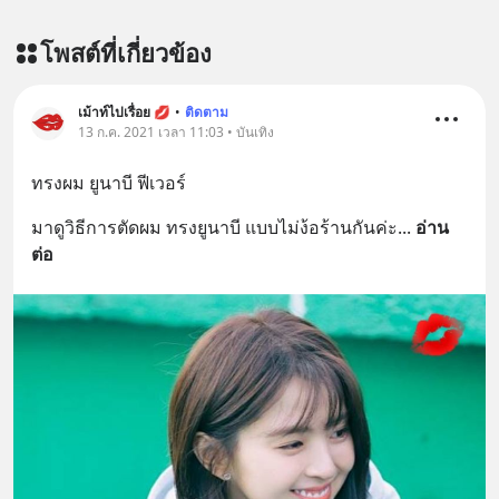
kardon/ ติดตามสาระดี ๆ อัพเดททุกวัน
ผ่าน Line OA ด.ดล Blog คลิกเลย -->
โพสต์ที่เกี่ยวข้อง
https://lin.ee/aMEkyNA
=========================
สนับสนุนโดย Inspire English
เม้าท์ไปเรื่อย 💋
•
ติดตาม
13 ก.ค. 2021 เวลา 11:03 • บันเทิง
========================= 📍กด
รับสิทธิ์ทดลองเรียนฟรี! กับ Inspire
ทรงผม ยูนาบี ฟีเวอร์
English ที่นี่ : inspire-
english.in.th/event/inspire-english-
มาดูวิธีการตัดผม ทรงยูนาบี แบบไม่ง้อร้านกันค่ะ
... 
อ่าน
x-ด-ดล-blog-mrtharadhol-แคมเปญ
ต่อ
พิเศษ/ ติดต่อสอบถามคอร์สเรียนเพิ่ม
เติม Line : https://lin.ee/uaQvU5C
#เรียนรู้ผ่านการใช้จริง #มากกว่าการ
เรียนภาษา #InspireEnglish