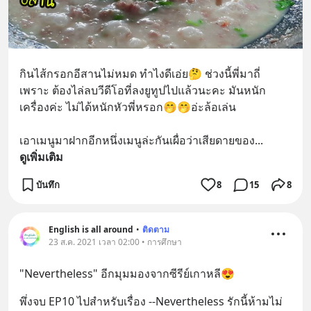
กินไส้กรอกอีสานไม่หมด ทำไงดีเอ่ย🤔 ช่วงนี้พี่มาถี่ 
เพราะ ต้องไล่ลบวีดีโอที่ลงยูทูปไปแล้วนะคะ มันหนัก
เครื่องค่ะ ไม่ได้หนักหัวพี่หรอก🤭🤭อ่ะล้อเล่น
เอาเมนูมาฝากอีกหนึ่งเมนูล่ะกันเผื่อว่าเสียดายของ
... 
ดูเพิ่มเติม
บันทึก
8
15
8
English is all around
•
ติดตาม
23 ส.ค. 2021 เวลา 02:00 • การศึกษา
"Nevertheless" อีกมุมมองจากซีรีย์เกาหลี😍
พึ่งจบ EP10 ไปสำหรับเรื่อง --Nevertheless รักนี้ห้ามไม่