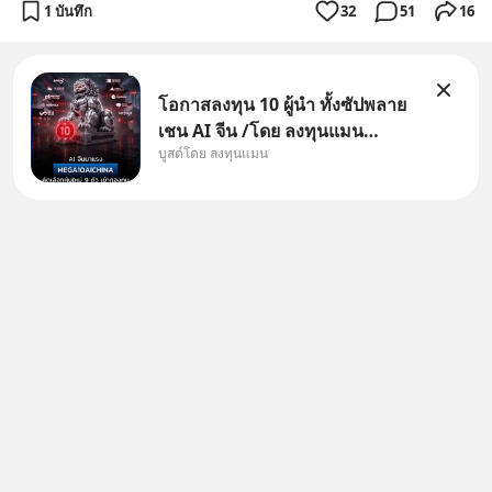
1 บันทึก
32
51
16
โอกาสลงทุน 10 ผู้นำ ทั้งซัปพลาย
เชน AI จีน /โดย ลงทุนแมน
บูสต์โดย ลงทุนแมน
✅ลงทุนตรง คัด 10 ผู้นำเน้น ๆ ใน
ธีม AI จีน ✅คัดเลือกหุ้นใหม่ 9 ตัว
เข้ากองทุน ✅ร่วมเป็นเจ้าของผู้นำ
AI จีน ตั้งแต่โรงงานผลิตชิป หน่วย
ความจำ โมเดล