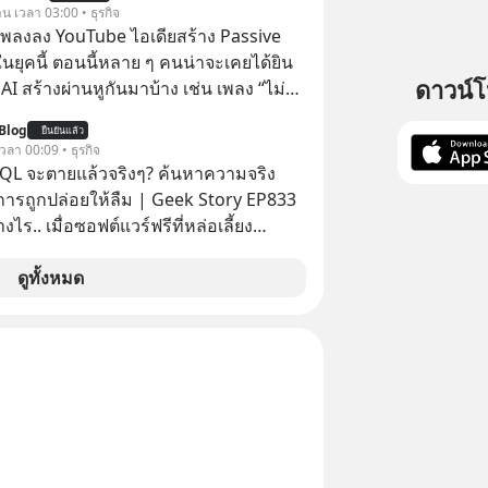
มเดล AI ยันหุ่นยนต์ ✅ได้การรับยกเว้น
าน เวลา 03:00 • ธุรกิจ
้นไปยืนถือรางวัลออสการ์ ในบทบาทที่
ital Gain ตามกฎหมายภาษีของ
ำเพลงลง YouTube ไอเดียสร้าง Passive
ไปตลอดกาล ใน MM EP. นี้ เราจะ
ทย
ยุคนี้ ตอนนี้หลาย ๆ คนน่าจะเคยได้ยิน
ดรหัสและปรับวิธีคิดกันว่า Greenlight
ดาวน์
 AI สร้างผ่านหูกันมาบ้าง เช่น เพลง “ไม่มี
 จะสร้างมันขึ้นมาล่วงหน้าด้วยวินัยและ
เรา” จากช่องชื่อว่า UNHEARD MUSIC ที่
ได้อย่างไร? Yellowlight (ไฟเหลือง) จะ
Blog
ยืนยันแล้ว
อดรับชมกว่า 26 ล้านครั้งแล้ว
 เวลา 00:09 • ธุรกิจ
บสัญญาณเตือน และชะลอตัวอย่างมีสติ
QL จะตายแล้วจริงๆ? ค้นหาความจริง
 Redlight (ไฟแดง) จะเปลี่ยนอุปสรรคและ
งการถูกปล่อยให้ลืม | Geek Story EP833
ลาดให้กลายเป็นบทเรียนที่ส่งเราไปได้
งไร.. เมื่อซอฟต์แวร์ฟรีที่หล่อเลี้ยง
ไร? หากคุณกำลังรู้สึกว่าชีวิต
่าครึ่งโลก ถูกมหาเศรษฐีคู่แข่งทุ่มเงินซื้อ
ตัน ลองเปิดใจฟัง EP. นี้ แล้วคุณจะพบว่า
ข้อมูล
ดูทั้งหมด
รงหน้าอาจเป็นเพียงทางเลี้ยวที่พาคุณไป
านที่โปรแกรมเมอร์คนหนึ่งใช้เวลา 27 ปี
เดิม #Greenlights
ั้งชื่อตามลูกสาวของตัวเอง เมื่อรู้ว่าผล
onaughey #พัฒนาตัวเอง
อกกำลังจะตกไปอยู่ในมือของอาณาจักรที่
nToTheMoon
ลายมัน เขาถึงขั้นต้องเขียนจดหมายเปิด
ntothemoonpodcast
คนทั้งอินเทอร์เน็ตให้ช่วยหยุดยั้งดีลนี้!
ขึ้นหลังจากการควบรวมกิจการครั้ง
สตร์? ยักษ์ใหญ่ตั้งใจซื้อไปพัฒนาต่อ หรือ
 “ฆ่า” ให้พ้นทางกันแน่? และทำไมจุดจบ