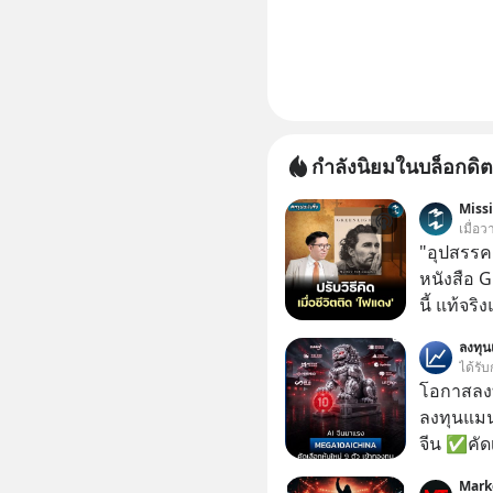
กำลังนิยมในบล็อกดิต
Miss
เมื่อว
"อุปสรรค"
หนังสือ 
นี้ แท้จร
เวลาเปลี
ลงทุ
หนึ่ง เคย
ได้รับ
ล้านดอลล
โอกาสลงทุ
เขาไม่อยา
ลงทุนแมน
คือ โทรศ
จีน ✅คัดเ
ถึง 14 เดือนเต็ม แต่ความเงีย
เจ้าของผู
Mark
นั้นกลับก