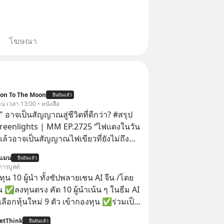
โฆษณา
ion To The Moon
ยืนยันแล้ว
าน เวลา 13:00 • หนังสือ
 อาจเป็นสัญญาณสู่ชีวิตที่ดีกว่า? #สรุป
Greenlights | MM EP.2725 “ไฟแดงในวัน
ิงแล้วอาจเป็นสัญญาณไฟเขียวที่ยังไม่ถึง
่ยนสี” McConaughey ดาราดาวรุ่งในยุค
นแมน
ยืนยันแล้ว
ปฏิเสธเงินค่าตัวหนังรอมคอมที่สูงถึง 14.5
การบูสต์
าร์ (หรือราว 500 ล้านบาท) เพียงเพราะ
น 10 ผู้นำ ทั้งซัปพลายเชน AI จีน /โดย
กขังตัวเองไว้ในกล่องเดิมๆ ผลที่ตามมา
 ✅ลงทุนตรง คัด 10 ผู้นำเน้น ๆ ในธีม AI
ัพท์ของเขากลายเป็นความเงียบสนิทนาน
ลือกหุ้นใหม่ 9 ตัว เข้ากองทุน ✅ร่วมเป็น
บและ "ไฟแดง" ในวัน
้นำ AI จีน ตั้งแต่โรงงานผลิตชิป หน่วย
etThink
ลายเป็นการถอยหลังเพื่อตั้งหลัก จนส่งให้
ยืนยันแล้ว