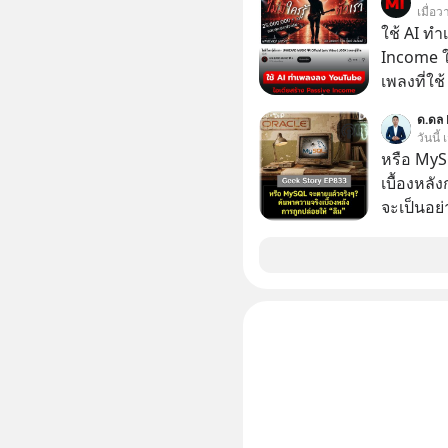
ความจำ โ
เมื่อว
เขาก้าวขึ
ภาษี Cap
ใช้ AI ท
เปลี่ยนชีวิตเขา
ประเทศไ
Income ใน
มาร่วมถอ
เพลงที่ใช้
(ไฟเขียว)
ใครรู้ตัว
ความพร้อม
ด.ดล 
ตอนนี้มีย
วันนี้
รับมือกั
หรือ MyS
อย่างไร?
เบื้องหลั
ความผิดพ
จะเป็นอย่า
ไกลกว่าเดิมได้อย่าง
เว็บไซต์กว
เจอแต่ทาง
กิจการไป? นี่คือเรื่องจริงของ MySQL ฐาน
อุปสรรคต
ระดับตำน
เจอชีวิตที่ดีกว่า
ปลุกปั้นและต
#MatthewMcC
งานชิ้นเ
#Missio
จ้องจะทำ
#missio
ผนึกขอร้อง
เกิดอะไร
ประวัติศา
แค่ซื้อไป