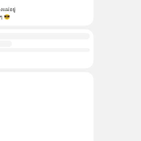
แม่อยู่
งๆ 😎