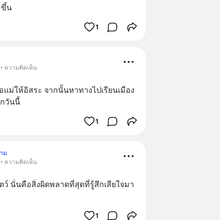
ขึ้น
1
 • ความคิดเห็น
อแม่ให้อิสระ จากนั้นหาทางไปเรียนเมือง
วันนี้
1
ตาม
 • ความคิดเห็น
นั่นคือสิ่งผิดพลาดที่สุดที่รู้สึกเสียใจมา
1