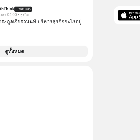
ดของศิลปะแห่งเสียง
้าคุณยังคิดแบบนั้น แสดงว่าคุณกำลัง
ไมถึงจบลงด้วยการเป็นแค่บรรทัดหนึ่งใน
thThink
ยืนยันแล้ว
งราวการ ‘Rebranding’ ที่ดุเดือดที่สุดใน
 เวลา 04:00 • ธุรกิจ
งบริษัทอื่น เลือกฟังกันได้เลยนะ
้หรือไม่ว่า ในวันที่พวกเขา
ะกูลเจียรวนนท์ บริหารธุรกิจอะไรอยู่
าลืมกด Follow ติดตาม PodCast ช่อง
อยยับเกือบ 3 แสนล้านบาท Panasonic
ever’s Podcast ของผมกันด้วยนะครับ
กดิบ ทิ้งตลาดเครื่องใช้ไฟฟ้าที่สู้ B2C ไม่
น Spotify :
ันไปเดิมพันครั้งใหญ่กับ Tesla และ
rl.com/mr39sd7c 🎧 ฟังผ่าน Apple
 Solutions จนวันนี้พวกเขากลายเป็นกระ
ดูทั้งหมด
tps://bit.ly/4yVPIpg 🎧 ฟังผ่าน
ังของอุตสาหกรรม EV โลกไปแล้ว… พวก
ฟังผ่าน
นได้เลยนะครับ อย่าลืม
w The
w ติดตาม PodCast ช่อง Geek Forever’s
 article appeared here
กันด้วยนะครับ 🎧 ฟังผ่าน Spotify
www.tharadhol.com/geek-story-
-killed-harman-kardon/ ติดตาม
dcast : https://tinyurl.com/rnca48jp
อัพเดททุกวันผ่าน Line OA ด.ดล Blog
าน Podbean :
--> https://lin.ee/aMEkyNA
yurl.com/mryu7dv7 🎧 ฟังผ่าน
=============== สนับสนุนโดย
E The
==================
 article appeared here
ทธิ์ทดลองเรียนฟรี! กับ Inspire English
www.tharadhol.com/geek-story-
nspire-english.in.th/event/inspire-
ebirth-of-panasonic/ ติดตามสาระดี