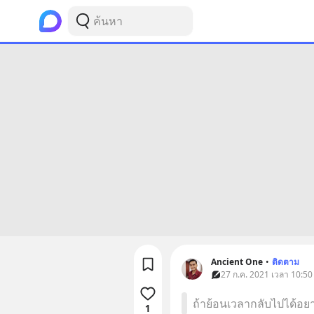
Ancient One
•
ติดตาม
27 ก.ค. 2021 เวลา 10:50
ถ้าย้อนเวลากลับไปได้อย
1