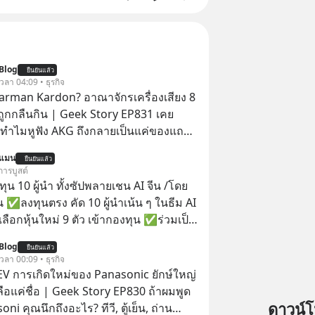
Blog
ยืนยันแล้ว
 เวลา 04:09 • ธุรกิจ
arman Kardon? อาณาจักรเครื่องเสียง 8
่ถูกกลืนกิน | Geek Story EP831 เคย
ทำไมหูฟัง AKG ถึงกลายเป็นแค่ของแถม
อถือ? หรือลำโพง JBL ถึงวางขายเกลื่อน
นแมน
ยืนยันแล้ว
ล้ว ชื่อเหล่านี้คือ
การบูสต์
ะดับเทพที่นักเล่นเครื่องเสียงยุคก่อนยอม
น 10 ผู้นำ ทั้งซัปพลายเชน AI จีน /โดย
ลักแสนเพื่อครอบครอง แต่เบื้องหลังความ
 ✅ลงทุนตรง คัด 10 ผู้นำเน้น ๆ ในธีม AI
ีโศกนาฏกรรมของโลกธุรกิจซ่อนอยู่
ลือกหุ้นใหม่ 9 ตัว เข้ากองทุน ✅ร่วมเป็น
ครื่องเสียงที่ยิ่งใหญ่ที่สุดบนโลก ถูก
้นำ AI จีน ตั้งแต่โรงงานผลิตชิป หน่วย
Blog
ไปด้วยมูลค่า 8 พันล้านดอลลาร์โดย
ยืนยันแล้ว
มเดล AI ยันหุ่นยนต์ ✅ได้การรับยกเว้น
 เวลา 00:09 • ธุรกิจ
ละสิ่งที่เจ็บปวดที่สุดคือ ยักษ์ใหญ่จาก
ital Gain ตามกฎหมายภาษีของ
่ EV การเกิดใหม่ของ Panasonic ยักษ์ใหญ่
ไม่ได้ซื้อเพราะหลงใหลในเสียงเพลง แต่
ทย
หลือแค่ชื่อ | Geek Story EP830 ถ้าผมพูด
เป็นทางลัดเอาเทคโนโลยีไปใส่ในหน้าปัด
ดาวน์
oni คุณนึกถึงอะไร? ทีวี, ตู้เย็น, ถ่าน