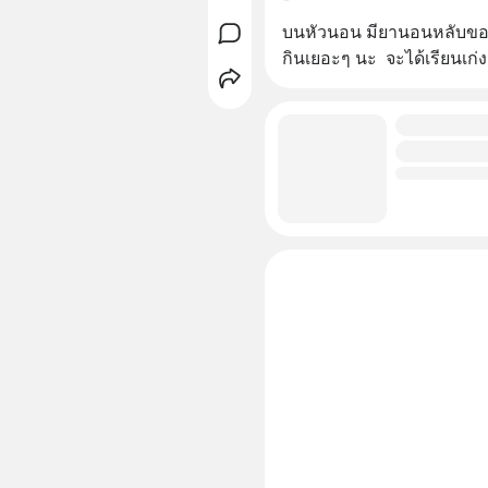
บนหัวนอน มียานอนหลับของ
กินเยอะๆ นะ  จะได้เรียนเก่