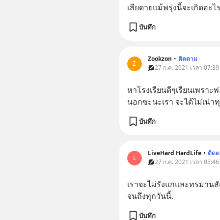
เสียดายแม้พรุ่งนี้จะเกิดอะไร
บันทึก
Zookzon
•
ติดตาม
Z
27 ก.ค. 2021 เวลา 07:39
หาโรงเรียนดีๆเรียนเพราะพ่
นอกซะนะเรา จะได้ไม่เน่าทุก
บันทึก
LiveHard HardLife
•
ติด
L
27 ก.ค. 2021 เวลา 05:46
เราจะไม่รังแกและทรมานสัตว์ 
จนถึงทุกวันนี้.
บันทึก