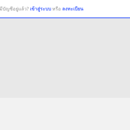
มีบัญชีอยู่แล้ว?
เข้าสู่ระบบ
หรือ
ลงทะเบียน