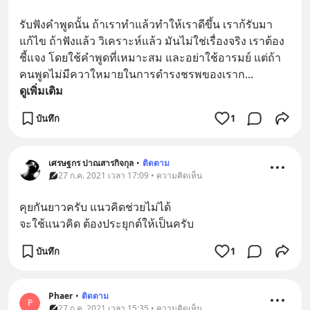
รับฟังคำพูดนั้น ถ้าเราทำแล้วทำให้เราดีขึ้น เราก้รับมา
แก้ไข ถ้าฟังแล้ว วิเคราะห์แล้ว มันไม่ใช่เรื่องจริง เราต้อง
ชี้แจง โดยใช้คำพูดที่เหมาะสม และอย่าใช้อารมย์ แต่ถ้า
คนพูดไม่มีควาใหมายในการดำรงชรพของเราก
... 
ดูเพิ่มเติม
บันทึก
1
เศรษฐกร ปาณสารกิจกุล
•
ติดตาม
27 ก.ค. 2021 เวลา 17:09 • ความคิดเห็น
คุยกันยาวครับ แนวคิดช่วยไม่ได้
จะใช้แนวคิด ต้องประยุกต์ให้เป็นครับ
บันทึก
1
Phaer
•
ติดตาม
P
27 ก.ค. 2021 เวลา 15:35 • ความคิดเห็น