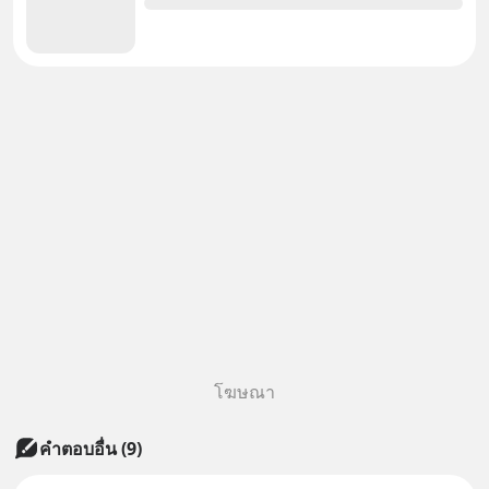
โฆษณา
คำตอบอื่น
(
9
)