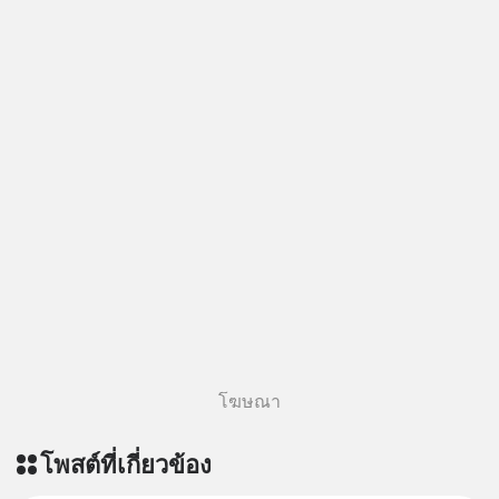
เลือกฟังกันได้เลยนะครับ อย่าลืมกด
Follow ติดตาม PodCast ช่อง Geek
Forever’s Podcast ของผมกันด้วยนะ
ครับ 🎧 ฟังผ่าน Spotify :
https://tinyurl.com/msxt39d2 🎧 ฟัง
ผ่าน Apple Podcast :
https://tinyurl.com/pehre7h8 🎧 ฟัง
ผ่าน Podbean :
https://tinyurl.com/4vd3uv3z 🎧 ฟัง
ผ่าน Youtube :
https://youtu.be/30xfW_wxa-k The
original article appeared here
https://www.tharadhol.com/geek-
story-ep826-what-happens-to-
perplexity/ ติดตามสาระดี ๆ อัพเดททุก
โฆษณา
วันผ่าน Line OA ด.ดล Blog คลิกเลย -->
https://lin.ee/aMEkyNA
โพสต์ที่เกี่ยวข้อง
========================= 📣
สนับสนุนโดย 📣