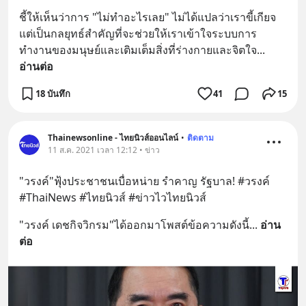
ชี้ให้เห็นว่าการ "ไม่ทำอะไรเลย" ไม่ได้แปลว่าเราขี้เกียจ 
แต่เป็นกลยุทธ์สำคัญที่จะช่วยให้เราเข้าใจระบบการ
ทำงานของมนุษย์และเติมเต็มสิ่งที่ร่างกายและจิตใจ
... 
อ่านต่อ
18 บันทึก
41
15
Thainewsonline - ไทยนิวส์ออนไลน์
•
ติดตาม
11 ส.ค. 2021 เวลา 12:12 • ข่าว
"วรงค์"ฟุ้งประชาชนเบื่อหน่าย รำคาญ รัฐบาล! #วรงค์ 
#ThaiNews #ไทยนิวส์ #ข่าวไวไทยนิวส์
"วรงค์ เดชกิจวิกรม"ได้ออกมาโพสต์ข้อความดังนี้
... 
อ่าน
ต่อ