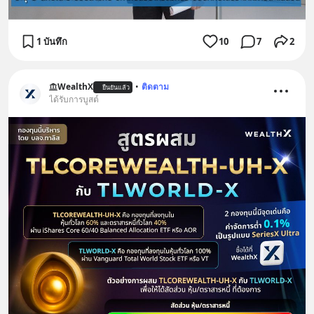
1 บันทึก
10
7
2
WealthX
•
ติดตาม
ยืนยันแล้ว
ได้รับการบูสต์