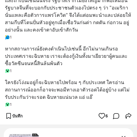
และถ้าเป็นเช่นนั้นจริง รัฐบาลเราก็ไม่ยิ่งใหญ่มากพอเหมือน
รัฐบาลจีนที่จะบอกกับประชาชนตัวเองไปตรง ๆ ว่า "อเมริกา
นั่นแหละคือตัวการแพร่โควิด" จึงได้แต่อมพะนำและปล่อยให้
สามกีบที่โดนปั่นหัวอยู่ทุกเมื่อเชื่อวันก่นด่า กดดัน ก่อกวน อยู่
อย่างนั้น และคงเข้าตาอับเข้าสักวัน
1
หากสถานการณ์ยังคงดำเนินไปเช่นนี้ อีกไม่นานเกินรอ
ประเทศเราจะฉิบหาย เราจะต้องกู้เงินทั้งมาเยียวยาผู้คนและ
ซื้อวัคซีนจนหนี้สินล้นพ้นตัว
1
ใครยังโง่งมอยู่ก็จะฉิบหายไปพร้อม ๆ กับประเทศ ใครอ่าน
สถานการณ์ออกก็อาจจะพอมีทางเอาตัวรอดได้อยู่บ้าง แต่ไม่
รับประกันว่าจะรอด ฉิบหายแน่นวล แอ่ แอ๊
1
บันทึก
6