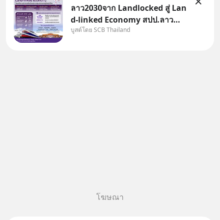
ลาว2030จาก Landlocked สู่ Lan
d-linked Economy สปป.ลาว
บูสต์โดย SCB Thailand
กำลังเปลี่ยนบทบาทจาก “ประเทศ
ทางผ่าน” สู่ “ศูนย์กลางเศรษฐกิจ
และโลจิสติกส์” ของอนุภูมิภาคลุ่ม
แม่น้ำโขง
โฆษณา