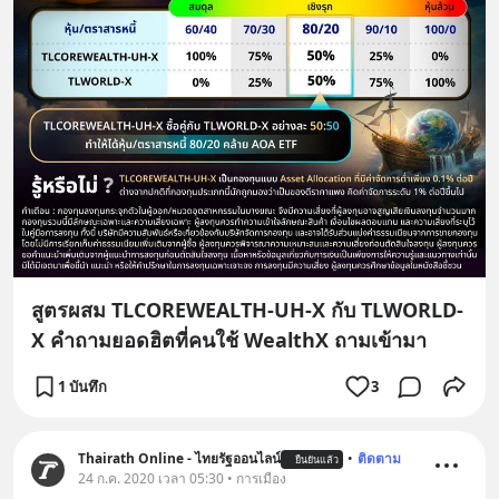
สูตรผสม TLCOREWEALTH-UH-X กับ TLWORLD-
X คำถามยอดฮิตที่คนใช้ WealthX ถามเข้ามา
1 บันทึก
3
Thairath Online - ไทยรัฐออนไลน์
•
ติดตาม
ยืนยันแล้ว
24 ก.ค. 2020 เวลา 05:30 • การเมือง