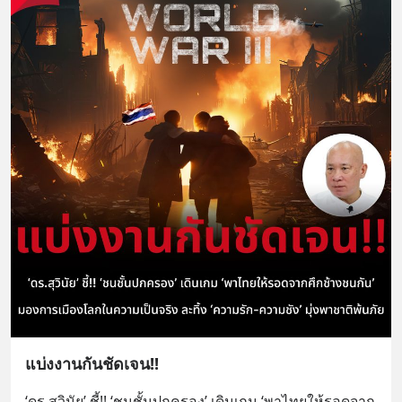
แบ่งงานกันชัดเจน!!
‘ดร.สุวินัย’ ชี้!! ‘ชนชั้นปกครอง’ เดินเกม ‘พาไทยให้รอดจาก