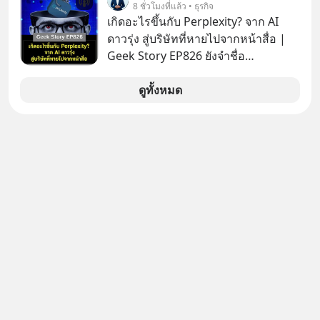
8 ชั่วโมงที่แล้ว • ธุรกิจ
เกิดอะไรขึ้นกับ Perplexity? จาก AI
ดาวรุ่ง สู่บริษัทที่หายไปจากหน้าสื่อ |
Geek Story EP826 ยังจำชื่อ
Perplexity กันได้ไหม สตาร์ตอัป AI ที่
เคยถูกยกไปเทียบชั้นกับยักษ์ใหญ่อย่าง
ดูทั้งหมด
OpenAI ภายในเวลาแค่ 2 ปี มูลค่า
บริษัทพุ่งกระฉูดจาก 500 ล้าน เป็น 2
หมื่น 1 พันล้านดอลลาร์ โตขึ้นกว่า 40
เท่า! แต่สังเกตไหม ว่าทำไมวันนี้ชื่อของ
พวกเขาถึงหายเงียบไปจากพาดหัวข่าว
เทคโนโลยีหน้าตาเฉย เกิดอะไรขึ้นกัน
แน่ นี่คือ The Rise and Fall ของดาวรุ่ง
วงการ AI หรือเป็นเพียงการเร้นกายใน
เงามืดเพื่อซุ่มสร้างอาวุธใหม่ที่น่ากลัว
กว่าเดิม EP นี้เราจะมาถอดรหัสกลยุทธ์
เบื้องหลัง ที่อาจทำให้บริษัทที่ดูเหมือน
จะถูกลืม กลายเป็นผู้พลิกกระดานล้ม
ยักษ์ในสงครามเทคโนโลยีระดับโลก