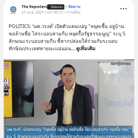
=========================
The Reporters
•
ติดตาม
ยืนยันแล้ว
21 เม.ย. 2021 เวลา 05:12 • การเมือง
เครียด หลับยาก ผมอยากแนะนำ
ผลิตภัณฑ์เสริมอาหาร Diip CBD ช่วย
POLITICS: ‘นพ.วรงค์’ เปิดตัวแคมเปญ "หยุดเชื้อ อยู่บ้าน 
บรรเทาความเครียด ลดความวิตกกังวล
ขอล้านชื่อ ไล่ระบอบสามกีบ หยุดรื้อรัฐธรรมนูญ" ระบุ 5 
เพิ่มการผ่อนคลาย ซึ่งช่วยให้การนอน
ลักษณะระบอบสามกีบ ชี้หากปล่อยให้ร่วมกับระบอบ
หลับมีประสิทธิภาพมากยิ่งขึ้น 📍 สนใจ
ทักษิณประเทศหายนะแน่นอน
... 
ดูเพิ่มเติม
สั่งซื้อสินค้า Diip CBD 💬 LINE :
@diipgeek 🔗 หรือกดลิงก์
https://lin.ee/U91Fzyz