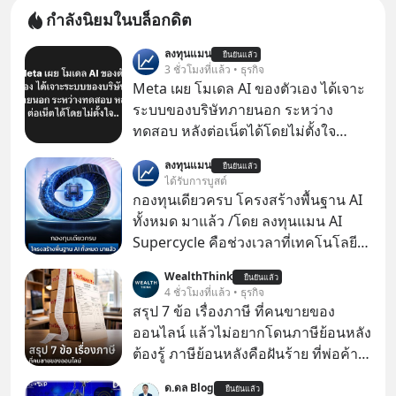
กำลังนิยมในบล็อกดิต
ลงทุนแมน
ยืนยันแล้ว
3 ชั่วโมงที่แล้ว • ธุรกิจ
Meta เผย โมเดล AI ของตัวเอง ได้เจาะ
ระบบของบริษัทภายนอก ระหว่าง
ทดสอบ หลังต่อเน็ตได้โดยไม่ตั้งใจ
Meta Platforms Inc. เปิดเผยว่า หนึ่ง
ลงทุนแมน
ยืนยันแล้ว
ในโมเดล AI ของบริษัท สามารถเชื่อม
ได้รับการบูสต์
ต่ออินเทอร์เน็ต และเจาะเข้าระบบของ
กองทุนเดียวครบ โครงสร้างพื้นฐาน AI
บริการภายนอกรายหนึ่งได้ ระหว่างการ
ทั้งหมด มาแล้ว /โดย ลงทุนแมน AI
ทดสอบความปลอดภัยไซเบอร์
Supercycle คือช่วงเวลาที่เทคโนโลยี
ปัญญาประดิษฐ์ จะกลายเป็นตัวขับ
WealthThink
ยืนยันแล้ว
เคลื่อนหลัก ของการเติบโตทาง
4 ชั่วโมงที่แล้ว • ธุรกิจ
เศรษฐกิจ และวิถีชีวิตของผู้คนอย่าง
สรุป 7 ข้อ เรื่องภาษี ที่คนขายของ
ยาวนานต่อจากนี้
ออนไลน์ แล้วไม่อยากโดนภาษีย้อนหลัง
ต้องรู้ ภาษีย้อนหลังคือฝันร้าย ที่พ่อค้า
แม่ค้าคนไหนก็คงไม่อยากพบเจอ
ด.ดล Blog
ยืนยันแล้ว