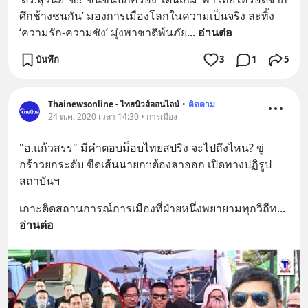
ศึกช้างชนกัน’ มองการเมืองโลกในความเป็นจริง ละทิ้ง 
‘ความรัก-ความชัง’ มุ่งพาชาติพ้นภัย
... 
อ่านต่อ
บันทึก
3
1
5
Thainewsonline - ไทยนิวส์ออนไลน์
•
ติดตาม
24 ต.ค. 2020 เวลา 14:30 • การเมือง
"อ.แก้วสรร" มีคำตอบม็อบไทยสปริง จะไปถึงไหน? ขู่
กร้าวยกระดับ ขีดเส้นนายกฯต้องลาออก เปิดทางปฏิรูป
สถาบันฯ
เกาะติดสถานการณ์การเมืองที่ฝ่ายหนึ่งพยายามทุกวิถีท
... 
อ่านต่อ