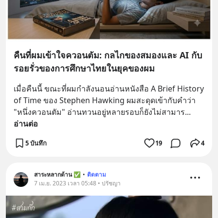
คืนที่ผมเข้าใจควอนตัม: กลไกของสมองและ AI กับ
รอยรั่วของการศึกษาไทยในยุคของผม
เมื่อคืนนี้ ขณะที่ผมกำลังนอนอ่านหนังสือ A Brief History 
of Time ของ Stephen Hawking ผมสะดุดเข้ากับคำว่า 
"หนึ่งควอนตัม" อ่านทวนอยู่หลายรอบก็ยังไม่สามาร
... 
อ่านต่อ
5 บันทึก
19
4
สาระหลากด้าน ✅
•
ติดตาม
7 เม.ย. 2023 เวลา 05:48 • ปรัชญา