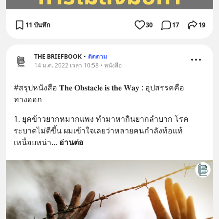
11 บันทึก
30
17
19
THE BRIEFBOOK
•
ติดตาม
14 ม.ค. 2022 เวลา 10:58 • หนังสือ
#สรุปหนังสือ 𝐓𝐡𝐞 𝐎𝐛𝐬𝐭𝐚𝐜𝐥𝐞 𝐢𝐬 𝐭𝐡𝐞 𝐖𝐚𝐲 : อุปสรรคคือ
ทางออก
1. ยุคข้าวยากหมากแพง ทำมาหากินยากลำบาก โรค
ระบาดไม่ดีขึ้น ผมเข้าใจเลยว่าหลายคนกำลังท้อแท้ 
เหนื่อยหน่า
... 
อ่านต่อ