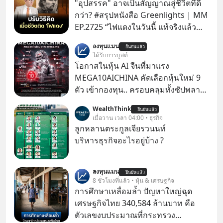
"อุปสรรค" อาจเป็นสัญญาณสู่ชีวิตที่ดี
กว่า? #สรุปหนังสือ Greenlights | MM
EP.2725 “ไฟแดงในวันนี้ แท้จริงแล้ว
อาจเป็นสัญญาณไฟเขียวที่ยังไม่ถึงเวลา
ลงทุนแมน
ยืนยันแล้ว
เปลี่ยนสี” McConaughey ดาราดาวรุ่ง
ได้รับการบูสต์
ในยุคหนึ่ง เคยปฏิเสธเงินค่าตัวหนังรอม
โอกาสในหุ้น AI จีนที่มาแรง
คอมที่สูงถึง 14.5 ล้านดอลลาร์ (หรือ
MEGA10AICHINA คัดเลือกหุ้นใหม่ 9
ราว 500 ล้านบาท) เพียงเพราะเขาไม่
ตัว เข้ากองทุน.. ครอบคลุมทั้งซัปพลาย
อยากขังตัวเองไว้ในกล่องเดิมๆ ผลที่
เชน AI จีน พิเศษ ช่วง 3 - 19 ส.ค. 69 มี
WealthThink
ตามมาคือ โทรศัพท์ของเขากลายเป็น
ยืนยันแล้ว
โปรโมชัน ลด 50% ค่าธรรมเนียมซื้อ |
เมื่อวาน เวลา 04:00 • ธุรกิจ
ความเงียบสนิทนานถึง 14 เดือนเต็ม แต่
ยอด 2 ล้านบาทขึ้นไป ฟรีค่าธรรมเนียม
ลูกหลานตระกูลเจียรวนนท์
ความเงียบและ "ไฟแดง" ในวันนั้นกลับ
ซื้อ
บริหารธุรกิจอะไรอยู่บ้าง ?
กลายเป็นการถอยหลังเพื่อตั้งหลัก จนส่ง
ให้เขาก้าวขึ้นไปยืนถือรางวัลออสการ์
ในบทบาทที่เปลี่ยนชีวิตเขาไปตลอดกาล
ลงทุนแมน
ยืนยันแล้ว
8 ชั่วโมงที่แล้ว • หุ้น & เศรษฐกิจ
ใน MM EP. นี้ เราจะมาร่วมถอดรหัส
การศึกษาเหลื่อมล้ำ ปัญหาใหญ่ฉุด
และปรับวิธีคิดกันว่า Greenlight (ไฟ
เศรษฐกิจไทย 340,584 ล้านบาท คือ
เขียว) จะสร้างมันขึ้นมาล่วงหน้าด้วย
ตัวเลขงบประมาณที่กระทรวง
วินัยและความพร้อมได้อย่างไร?