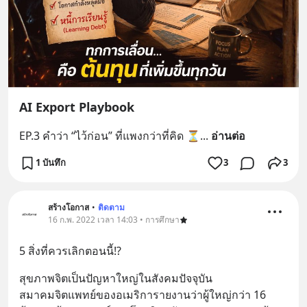
AI Export Playbook
EP.3 คำว่า “ไว้ก่อน” ที่แพงกว่าที่คิด ⏳
... 
อ่านต่อ
1 บันทึก
3
3
สร้างโอกาส
•
ติดตาม
16 ก.พ. 2022 เวลา 14:03 • การศึกษา
5 สิ่งที่ควรเลิกตอนนี้⁉️
สุขภาพจิตเป็นปัญหาใหญ่ในสังคมปัจจุบัน 
สมาคมจิตแพทย์ของอเมริการายงานว่าผู้ใหญ่กว่า 16 