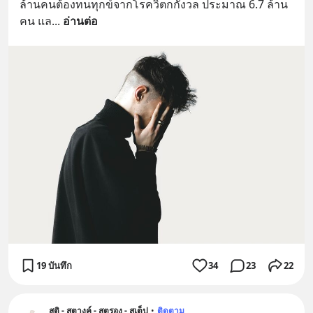
ล้านคนต้องทนทุกข์จากโรควิตกกังวล ประมาณ 6.7 ล้าน
คน แล
... 
อ่านต่อ
19 บันทึก
34
23
22
สติ - สตางค์ - สตรอง - สเต็ป
•
ติดตาม