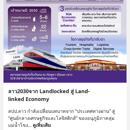
ลาว2030จาก Landlocked สู่ Land-
linked Economy
สปป.ลาว กำลังเปลี่ยนบทบาทจาก “ประเทศทางผ่าน” สู่ 
“ศูนย์กลางเศรษฐกิจและโลจิสติกส์” ของอนุภูมิภาคลุ่ม
แม่น้ำโขง
... 
ดูเพิ่มเติม