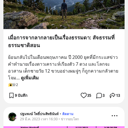
เมื่อการจากลากลายเป็นเรื่องธรรมดา: สัจธรรมที่
ธรรมชาติสอน
ย้อนกลับไปในเดือนพฤษภาคม ปี 2000 ยุคที่มีกระแสข่าว
คำทำนายเรื่องดาวเคราะห์เรียงตัว 7 ดวง และโลกจะ
อวสาน เด็กชายวัย 12 ขวบอย่างผมจู่ๆ ก็ถูกความกลัวตาย
โจม
... 
ดูเพิ่มเติม
2
9 บันทึก
35
3
13
ปฐมพงษ์ โพธิ์ประสิทธินันท์
•
ติดตาม
29 มี.ค. 2023 เวลา 16:30 • ข่าวรอบโลก