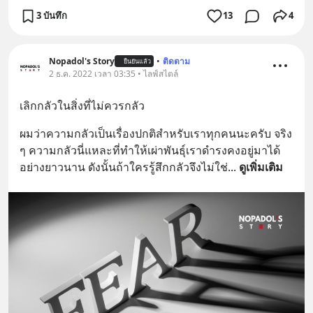
3 บันทึก
13
4
Nopadol's Story
•
ติดตาม
ยืนยันแล้ว
2 ธ.ค. 2022 เวลา 03:35 • ไลฟ์สไตล์
เลิกกลัวในสิ่งที่ไม่ควรกลัว
ผมว่าความกลัวเป็นเรื่องปกติสำหรับเราทุกคนนะครับ จริง 
ๆ ความกลัวนี่แหละที่ทำให้เผ่าพันธุ์เราดำรงคงอยู่มาได้
อย่างยาวนาน ดังนั้นถ้าใครรู้สึกกลัวจึงไม่ใช่
... 
ดูเพิ่มเติม