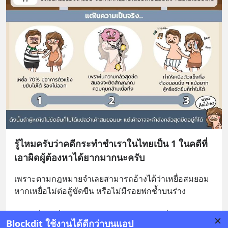
รู้ไหมครับว่าคดีกระทำชำเราในไทยเป็น 1 ในคดีที่
เอาผิดผู้ต้องหาได้ยากมากนะครับ
เพราะตามกฎหมายจำเลยสามารถอ้างได้ว่าเหยื่อสมยอม 
หากเหยื่อไม่ต่อสู้ขัดขืน หรือไม่มีรอยฟกช้ำบนร่าง
ส่วนหนึ่งมันก็ช่วยแก้ปัญหาการปรักปรำคนที่ไม่มีความ
... 
Blockdit ใช้งานได้ดีกว่าบนแอป
ดูเพิ่มเติม