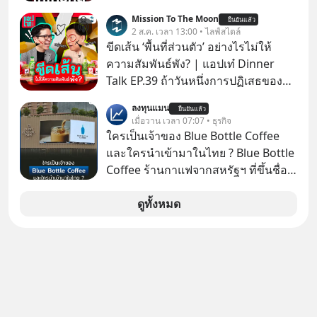
เด็ก
ให้กดลิงก์โน่นนี่ หรือสแกนคิวอาร์โค้ด
Mission To The Moon
ยืนยันแล้ว
ทันที มาฟัง “ป้าเก๋าเล่ากลโกง” เพื่อรู้ทัน
2 ส.ค. เวลา 13:00 • ไลฟ์สไตล์
มุกหลอกลวงในคราบความน่าเชื่อถือ
ขีดเส้น ‘พื้นที่ส่วนตัว’ อย่างไรไม่ให้
กันค่ะ #แก้เกมกลโกง #ป้าเก๋าเล่ากล
ความสัมพันธ์พัง? | แอปเท๋ Dinner
โกง #LivesSustainably #อยู่อย่าง
Talk EP.39 ถ้าวันหนึ่งการปฏิเสธของ
ยั่งยืน #CyberSecurity #ป้าเก๋า
เราทำให้อีกฝ่ายรู้สึกเจ็บปวด คิดว่าเรา
ลงทุนแมน
#FraudEducation #FinancialLiteracy
ยืนยันแล้ว
ตั้งกำแพงใส่และมองว่าเราเห็นแก่ตัวทั้ง
เมื่อวาน เวลา 07:07 • ธุรกิจ
#DigitalBankWithHumanTouch
ที่เราเองก็ไม่เคยปฏิเสธใครอย่างนี้มา
ใครเป็นเจ้าของ Blue Bottle Coffee
ก่อน แต่พอตั้งใจจะ ‘สร้างขอบเขต’ เพื่อ
และใครนำเข้ามาในไทย ? Blue Bottle
ตัวเองดูสักครั้ง กลับทำให้เกิดรอยร้าว
Coffee ร้านกาแฟจากสหรัฐฯ ที่ขึ้นชื่อ
ในความสัมพันธ์เสียอย่างนั้น โดยราย
เรื่องความพิถีพิถัน กำลังจะเปิดสาขา
การแอปเท๋ Dinner Talk ในวันนี้โฮสต์
แรกในประเทศไทย ที่ Central Park
ดูทั้งหมด
ทั้ง 2 ท่าน แทป-รวิศ หาญอุตสาหะ และ
เอ๋ นิ้วกลม-สราวุธ เฮ้งสวัสดิ์ จะพาทุก
คนไปสำรวจวิธีสร้างขอบเขตเพื่อรักษา
ใจของตัวเองและรักษาความสัมพันธ์
ของคนรอบข้างไปพร้อมกัน
#boundary #selfdevelopment #แอป