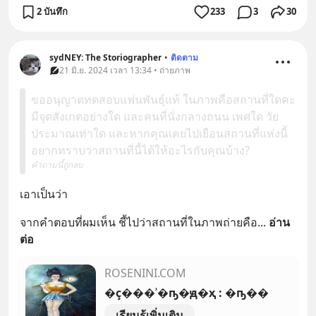
2 บันทึก
233
3
30
sydNEY: The Storiographer
•
ติดตาม
21 มิ.ย. 2024 เวลา 13:34 • ถ่ายภาพ
ขออนุญาตทดสอบแฟนพันธุ์แท้ ในภาพคือสถานที่ใดคะ
มีจุดสังเกตอย่างใด และคนที่นั่งกลางถนน เพศใด วัย
ประมาณเท่าใด และหากคุณเคยไปเยือนสถานที่แห่งนี้
อยากทราบว่าสถานที่นี้ได้ให้อะไรกับคุณบ้าง?
คำถามนี้ถูกลบ
เอาเป็นว่า
จากคำตอบที่ผมเห็น ชี้ไปว่าสถานที่ในภาพถ่ายคือ
... 
อ่าน
ต่อ
ROSENINI.COM
�ç���ʾ�ҧ�ԭ�ҳ : �ҧ��
เรียนรู้เพิ่มเติม