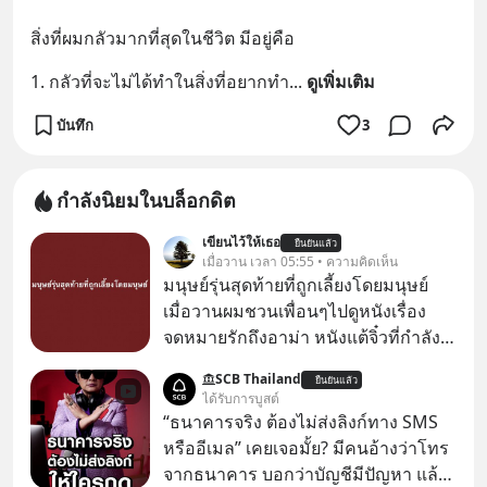
สิ่งที่ผมกลัวมากที่สุดในชีวิต มีอยู่คือ
1. กลัวที่จะไม่ได้ทำในสิ่งที่อยากทำ
... 
ดูเพิ่มเติม
บันทึก
3
กำลังนิยมในบล็อกดิต
เขียนไว้ให้เธอ
ยืนยันแล้ว
เมื่อวาน เวลา 05:55 • ความคิดเห็น
มนุษย์รุ่นสุดท้ายที่ถูกเลี้ยงโดยมนุษย์
เมื่อวานผมชวนเพื่อนๆไปดูหนังเรื่อง
จดหมายรักถึงอาม่า หนังแต้จิ๋วที่กำลัง
โด่งดังทั่วโลกอยู่ในตอนนี้ เหตุเกิดจาก
SCB Thailand
ยืนยันแล้ว
ป๊าผมเห็นโปสเตอร์หนังเรื่องนี้หลาย
ได้รับการบูสต์
เดือนก่อนและอยากดูมาก ด้วยเพราะว่า
“ธนาคารจริง ต้องไม่ส่งลิงก์ทาง SMS
อากงก็มาจากเมืองจีน ป๊าก็พูดแต้จิ๋วได้
หรืออีเมล” เคยเจอมั้ย? มีคนอ้างว่าโทร
มีเรื่องราวมีความผูกพันที่ได้ยินตั้งแต่
จากธนาคาร บอกว่าบัญชีมีปัญหา แล้ว