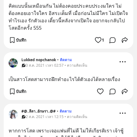
คิดแบบนั้นเหมือนกัน ไม่ต้องคอยประคบประงมใคร ไม่
ต้องคอยเอาใจใคร อิสระเต็มที่ เมื่อก่อนไม่มีใคร ไม่เปิดใจ 
ทำไรเอง รักตัวเอง เดี๋ยวนี้หลังจากเปิดใจ อยากจะกลับไป
โสดอีกครั้ง 555
บันทึก
1
Lukked nopchanok
•
ติดตาม
3 ส.ค. 2021 เวลา 02:57 • ความคิดเห็น
เป็นสาวโสดสามารถฝึกทำอะไรได้ตัวเองได้หลายเรื่อง
บันทึก
#@..ลีลา..อักษรา..@#
•
ติดตาม
2 ส.ค. 2021 เวลา 12:15 • ความคิดเห็น
หากการโสด เพราะเจอแฟนที่ไม่ดี ไม่ให้เกียรติเรา เจ้าชู้