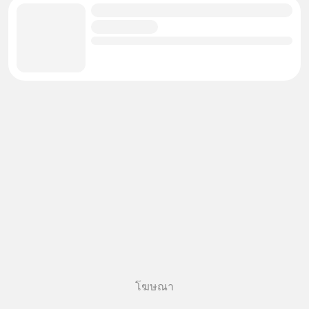
โฆษณา