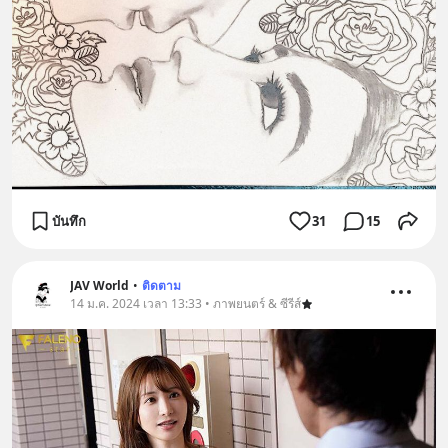
บันทึก
31
15
JAV World
•
ติดตาม
14 ม.ค. 2024 เวลา 13:33 • ภาพยนตร์ & ซีรีส์