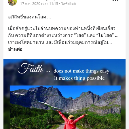
17 พ.ค. 2020 เวลา 11:15 • ไลฟ์สไตล์
อภิสิทธิ์ของคนโสด …
เมื่อสักครู่แวะไปอ่านบทความของท่านหนึ่งที่เขียนเกี่ยว
กับ ความดีที่แตกต่างระหว่างการ “โสด” และ “ไม่โสด” … 
เราเองโสดมานาน และมีเพื่อนร่วมอุดมการณ์อยู่ไม
... 
อ่านต่อ