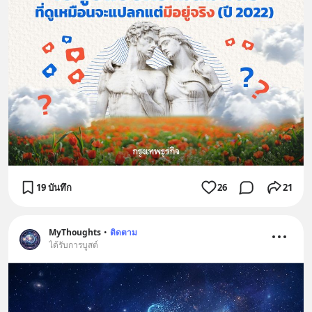
19 บันทึก
26
21
MyThoughts
•
ติดตาม
ได้รับการบูสต์