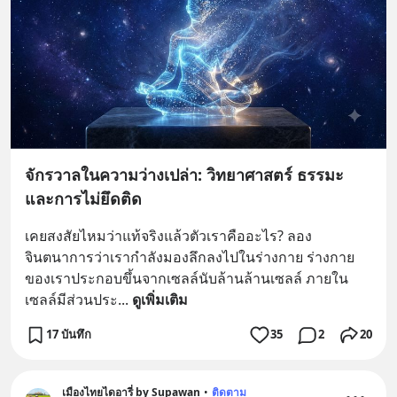
จักรวาลในความว่างเปล่า: วิทยาศาสตร์ ธรรมะ
และการไม่ยึดติด
เคยสงสัยไหมว่าแท้จริงแล้วตัวเราคืออะไร? ลอง
จินตนาการว่าเรากำลังมองลึกลงไปในร่างกาย ร่างกาย
ของเราประกอบขึ้นจากเซลล์นับล้านล้านเซลล์ ภายใน
เซลล์มีส่วนประ
... 
ดูเพิ่มเติม
17 บันทึก
35
2
20
เมืองไทยไดอารี่ by Supawan
•
ติดตาม