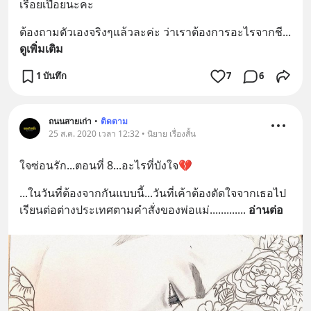
เรื่อยเปื่อยนะคะ
ต้องถามตัวเองจริงๆแล้วละค่ะ ว่าเราต้องการอะไรจากชี
... 
ดูเพิ่มเติม
1 บันทึก
7
6
ถนนสายเก่า
•
ติดตาม
25 ส.ค. 2020 เวลา 12:32 • นิยาย เรื่องสั้น
ใจซ่อนรัก...ตอนที่ 8...อะไรที่บังใจ💔
...ในวันที่ต้องจากกันแบบนี้...วันที่เค้าต้องตัดใจจากเธอไป
เรียนต่อต่างประเทศตามคำสั่งของพ่อแม่..........
... 
อ่านต่อ