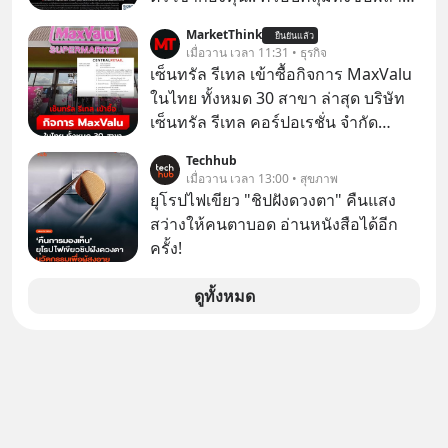
นักที่จะลงลึกว่า ถ้าลงทุนใน RMF ควรรู้
เชน AI จีน พิเศษ ช่วง 3 - 19 ส.ค. 69 มี
MarketThink
อะไรบ้าง ควรดู ตรงไหน ทำอย่างไร ถึง
ยืนยันแล้ว
โปรโมชัน ลด 50% ค่าธรรมเนียมซื้อ |
เมื่อวาน เวลา 11:31 • ธุรกิจ
จะดีกับเรา แล้วเราควรรู้ข้อมูลอะไร
ยอด 2 ล้านบาทขึ้นไป ฟรีค่าธรรมเนียม
เซ็นทรัล รีเทล เข้าซื้อกิจการ MaxValu
เกี่ยวกับ RMF บ้าง เพื่อให้นำไปใช้ต่อได้
ซื้อ
ในไทย ทั้งหมด 30 สาขา ล่าสุด บริษัท
จริง ๆ ลงทุนแมนจะเล่าให้ฟัง
เซ็นทรัล รีเทล คอร์ปอเรชั่น จํากัด
(มหาชน) หรือ CRC ได้แจ้งต่อ
Techhub
ตลาดหลักทรัพย์แห่งประเทศไทยว่า ได้
เมื่อวาน เวลา 13:00 • สุขภาพ
เข้าทำการเข้าถือหุ้นในบริษัท อิออน
ยุโรปไฟเขียว "ชิปฝังดวงตา" คืนแสง
(ไทยแลนด์) จำกัด เจ้าของ MaxValu ใน
สว่างให้คนตาบอด อ่านหนังสือได้อีก
ไทย
ครั้ง!
ดูทั้งหมด