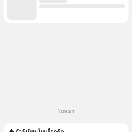
โฆษณา
กำลังนิยมในบล็อกดิต