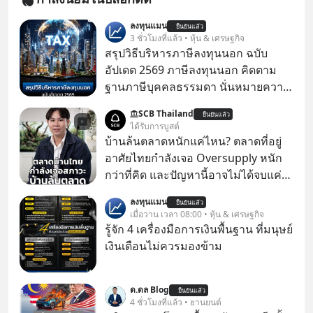
ลงทุนแมน
ยืนยันแล้ว
3 ชั่วโมงที่แล้ว • หุ้น & เศรษฐกิจ
สรุปวิธีบริหารภาษีลงทุนนอก ฉบับ
อัปเดต 2569 ภาษีลงทุนนอก คิดตาม
ฐานภาษีบุคคลธรรมดา นั่นหมายความ
ว่าถ้าเรามีกำไร 100,000 บาท
SCB Thailand
ยืนยันแล้ว
ได้รับการบูสต์
บ้านล้นตลาดหนักแค่ไหน? ตลาดที่อยู่
อาศัยไทยกำลังเจอ Oversupply หนัก
กว่าที่คิด และปัญหานี้อาจไม่ได้จบแค่
เรื่องเศรษฐกิจ #SCBEIC #อสังหา #บ้าน
ลงทุนแมน
ยืนยันแล้ว
ล้นตลาด #เศรษฐกิจไทย #EICAround
เมื่อวาน เวลา 08:00 • หุ้น & เศรษฐกิจ
#SCBThailand สามารถดูคลิปที่
รู้จัก 4 เครื่องมือการเงินพื้นฐาน ที่มนุษย์
youtube ประกอบได้ที่ link :
เงินเดือนไม่ควรมองข้าม
https://youtube.com/shorts/-
xU9gYcfVJk?feature=share
ด.ดล Blog
ยืนยันแล้ว
4 ชั่วโมงที่แล้ว • ยานยนต์