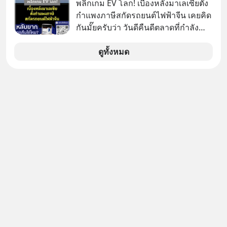
พลิกเกม EV โลก! เบื้องหลังมาเลเซียตั้ง
กำแพงภาษีสกัดรถยนต์ไฟฟ้าจีน เคยคิด
กันมั๊ยครับว่า วันดีคืนดีตลาดที่กำลัง
เติบโตพุ่งทะยาน จะถูกมือมืดเตะตัดขา
จนหน้าทิ่มแบบไม่ทันตั้งตัว…
ดูทั้งหมด