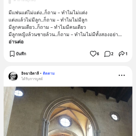
english.in.th/event/inspire-english-
x-ด-ดล-blog-mrtharadhol-แคมเปญ
มีแฟนแต่ไม่แต่ง..ก็ถาม – ทำไมไม่แต่ง
พิเศษ/ ติดต่อสอบถามคอร์สเรียนเพิ่ม
แต่งแล้วไม่มีลูก..ก็ถาม – ทำไมไม่มีลูก
เติม Line : https://lin.ee/uaQvU5C
มีลูกคนเดียว..ก็ถาม – ทำไมมีคนเดียว
#เรียนรู้ผ่านการใช้จริง #มากกว่าการ
มีลูกหญิงล้วนชายล้วน..ก็ถาม – ทำไมไม่มีทั้งสองอย่า
... 
เรียนภาษา #InspireEnglish
อ่านต่อ
บันทึก
6
2
1
อิจฉาอิตาลี
•
ติดตาม
ได้รับการบูสต์