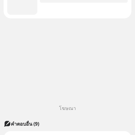
โฆษณา
คำตอบอื่น
(
9
)