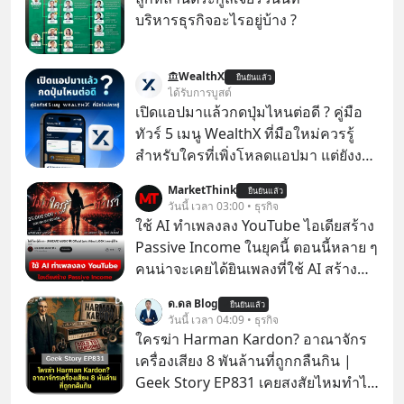
บริหารธุรกิจอะไรอยู่บ้าง ?
WealthX
ยืนยันแล้ว
ได้รับการบูสต์
เปิดแอปมาแล้วกดปุ่มไหนต่อดี ? คู่มือ
ทัวร์ 5 เมนู WealthX ที่มือใหม่ควรรู้
สำหรับใครที่เพิ่งโหลดแอปมา แต่ยังงง
ๆ ไม่รู้ว่าต้องกดปุ่มไหนต่อ อ่านโพสต์นี้
MarketThink
ยืนยันแล้ว
เลย WealthX จะขอพาไปทัวร์ 5 เมนู
วันนี้ เวลา 03:00 • ธุรกิจ
หลัก ที่จะทำให้คุณใช้งานแอปเป็นได้ใน
ใช้ AI ทำเพลงลง YouTube ไอเดียสร้าง
ทันที
Passive Income ในยุคนี้ ตอนนี้หลาย ๆ
คนน่าจะเคยได้ยินเพลงที่ใช้ AI สร้าง
ผ่านหูกันมาบ้าง เช่น เพลง “ไม่มีใคร
ด.ดล Blog
ยืนยันแล้ว
รู้ตัวเรา” จากช่องชื่อว่า UNHEARD
วันนี้ เวลา 04:09 • ธุรกิจ
MUSIC ที่ตอนนี้มียอดรับชมกว่า 26
ใครฆ่า Harman Kardon? อาณาจักร
ล้านครั้งแล้ว
เครื่องเสียง 8 พันล้านที่ถูกกลืนกิน |
Geek Story EP831 เคยสงสัยไหมทำไม