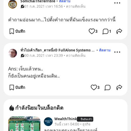
SomchaiTheTerrible
•
ติดตาม
31 ก.ค. 2021 เวลา 16:56 • ความคิดเห็น
คำถามอ่อนมาก...ไปตั้งคำถามที่มันแข็งแรงมากกว่านี้
บันทึก
3
1
ทั่วไปเค้าเรียก _ตาหนึ่ง® FullAlone Systems _™
•
ติดตาม
30 ก.ค. 2021 เวลา 23:39 • ความคิดเห็น
Ans: เจ็บแล้วทน..
ก็ยังเป็นคนอยู่เหมือนเดิม..
บันทึก
3
กำลังนิยมในบล็อกดิต
WealthThink
ยืนยันแล้ว
วันนี้ เวลา 04:00 • ธุรกิจ
ลูกหลานตระกูลเจียรวนนท์