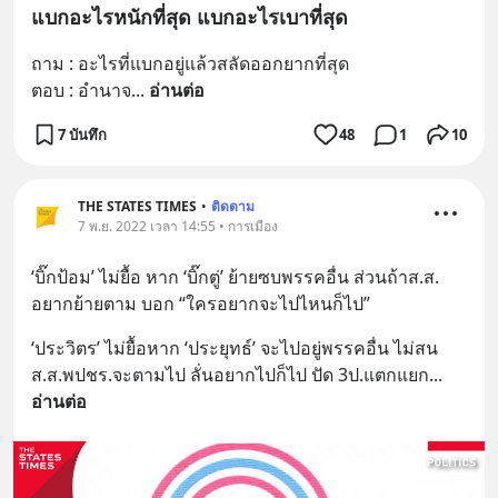
แบกอะไรหนักที่สุด แบกอะไรเบาที่สุด
ถาม : อะไรที่แบกอยู่แล้วสลัดออกยากที่สุด
ตอบ : อำนาจ
... 
อ่านต่อ
7 บันทึก
48
1
10
THE STATES TIMES
•
ติดตาม
7 พ.ย. 2022 เวลา 14:55 • การเมือง
‘บิ๊กป้อม’ ไม่ยื้อ หาก ‘บิ๊กตู่’ ย้ายซบพรรคอื่น ส่วนถ้าส.ส. 
อยากย้ายตาม บอก “ใครอยากจะไปไหนก็ไป”
‘ประวิตร’ ไม่ยื้อหาก ‘ประยุทธ์’ จะไปอยู่พรรคอื่น ไม่สน 
ส.ส.พปชร.จะตามไป ลั่นอยากไปก็ไป ปัด 3ป.แตกแยก
... 
อ่านต่อ