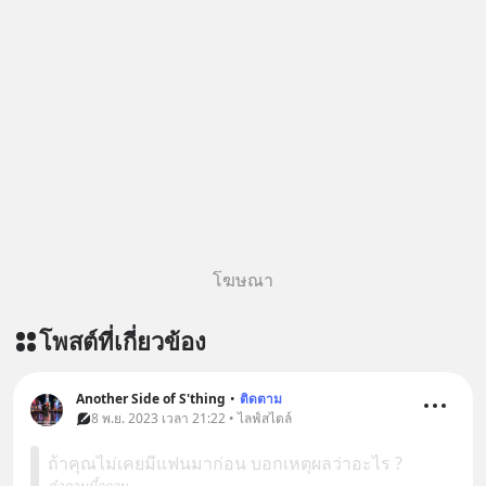
Geek Forever’s Podcast ของผมกัน
ด้วยนะครับ 🎧 ฟังผ่าน Spotify :
https://tinyurl.com/mr39sd7c 🎧 ฟัง
ผ่าน Apple Podcast :
https://bit.ly/4yVPIpg 🎧 ฟังผ่าน
Podbean : https://bit.ly/4hr2jL3 🎧
ฟังผ่าน Youtube :
https://youtu.be/B6IZDYopZLw The
original article appeared here
https://www.tharadhol.com/geek-
story-ep831-who-killed-harman-
โฆษณา
kardon/ ติดตามสาระดี ๆ อัพเดททุกวัน
ผ่าน Line OA ด.ดล Blog คลิกเลย -->
โพสต์ที่เกี่ยวข้อง
https://lin.ee/aMEkyNA
=========================
สนับสนุนโดย Inspire English
Another Side of S'thing
•
ติดตาม
8 พ.ย. 2023 เวลา 21:22 • ไลฟ์สไตล์
========================= 📍กด
รับสิทธิ์ทดลองเรียนฟรี! กับ Inspire
ถ้าคุณไม่เคยมีแฟนมาก่อน บอกเหตุผลว่าอะไร ?
English ที่นี่ : inspire-
คำถามนี้ถูกลบ