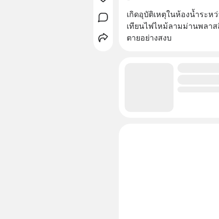
เกิดอุบัติเหตุในห้องน้ำระ
เทียนไฟไหม้ลามม่านพลาสสิ
ตายอย่างสงบ