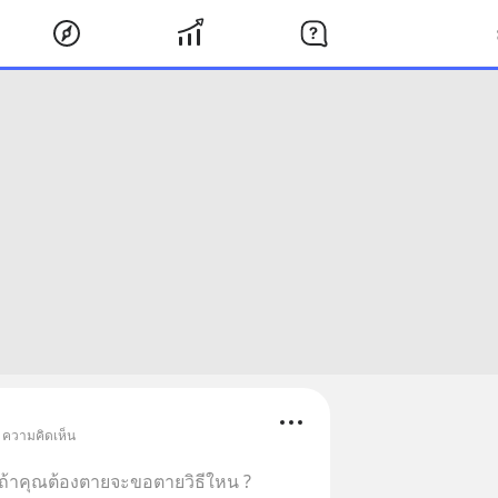
• ความคิดเห็น
ถ้าคุณต้องตายจะขอตายวิธีใหน ?