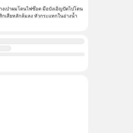
หว่างเป่าผมโดนไฟซ๊อต มือบังเอิญปัดไปโดน
กเสียหลักล้มลง หัวกระแทกในอ่างน้ำ 