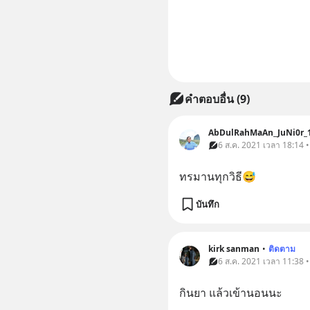
คำตอบอื่น
(
9
)
AbDulRahMaAn_JuNi0r_
6 ส.ค. 2021 เวลา 18:14 
ทรมานทุกวิธี😅
บันทึก
kirk sanman
•
ติดตาม
6 ส.ค. 2021 เวลา 11:38 
กินยา แล้วเข้านอนนะ