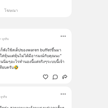
โฆษณา
 ธุรกิจ
กก็พังใช้สเต็ปของwaren buffetขึ้นมา
ส่หุ้นแต่หุ้นไม่ได้มีอารมณ์กับคุณนะ” 
ินนิ่มๆอะไรทำนองนี้แต่จริงๆระบบนี้เจ้า
เทียบครับ🤣
ธุรกิจ
ขีดค่ะ สวยงามและร้อนแรงแค่เวลาสั้นๆ  