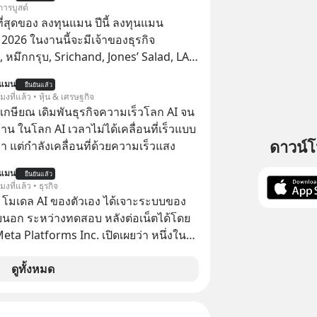
การบูสต์
่สุดของ ลงทุนแมน ปีนี้ ลงทุนแมน
026 ในงานนี้จะมีเจ้าของธุรกิจ
หมึกกรุบ, Srichand, Jones’ Salad, LA
astwork, MizuMi, KARMART, อิชิตัน มา
นแมน
ยืนยันแล้ว
ู้การสร้างธุรกิจ
โมงที่แล้ว • หุ้น & เศรษฐกิจ
เกษียณ เดิมพันธุรกิจความเร็วโลก AI จน
น ในโลก AI เวลาไม่ได้เคลื่อนที่เร็วแบบ
ดาวน์
า แต่กำลังเคลื่อนที่ด้วยความเร็วแสง
นแมน
ยืนยันแล้ว
โมงที่แล้ว • ธุรกิจ
 โมเดล AI ของตัวเอง ได้เจาะระบบของ
ยนอก ระหว่างทดสอบ หลังต่อเน็ตได้โดย
 Meta Platforms Inc. เปิดเผยว่า หนึ่งใน
ของบริษัท สามารถเชื่อมต่ออินเทอร์เน็ต
ข้าระบบของบริการภายนอกรายหนึ่งได้
ดูทั้งหมด
การทดสอบความปลอดภัยไซเบอร์