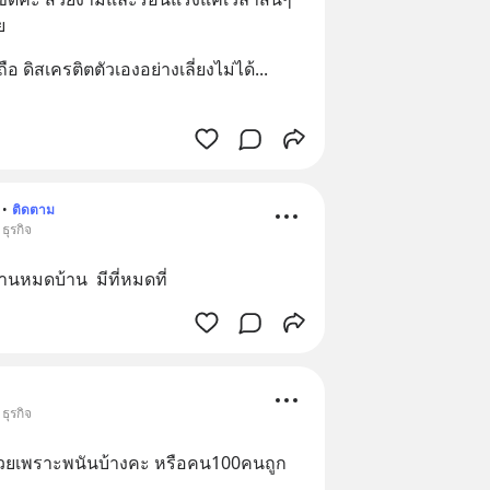
ย
อ ดิสเครติตตัวเองอย่างเลี่ยงไม่ได้
... 
•
ติดตาม
ธุรกิจ
นหมดบ้าน  มีที่หมดที่
ธุรกิจ
รรวยเพราะพนันบ้างคะ หรือคน100คนถูก