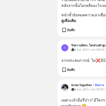
หลังจากนั้นไม่เหลืออะไรเล
หนำซ้ำยังหมดความน่าเชื่อถื
ดูเพิ่มเติม
บันทึก
รักความอิสระ..โลกส่วนตัวสูง
ร
5 ส.ค. 2021 เวลา 04:24 • 
จากประสบการณ์  ไม่❌มีบ้า
บันทึก
Grow Together
•
ติดตาม
4 ส.ค. 2021 เวลา 03:55 • 
เฉพาะเจ้ามือรึป่าว? มีใค
หวยกันหมด 😏