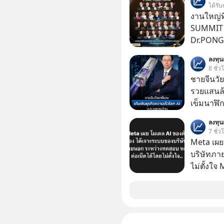
ได้รับ
งานใหญ่ที
SUMMIT 2
Dr.PONG, 
GLACE, F
ลงทุ
แชร์ความร
8 ชั่ว
ชายจีนวัย
รวยแสนล้า
เข็มนาฬิก
ลงทุ
7 ชั่ว
Meta เผย
บริษัทภา
ไม่ตั้งใจ
โมเดล AI 
และเจาะเ
ระหว่าง