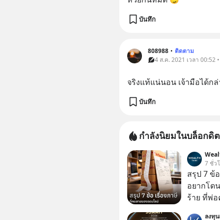
บันทึก
808988
•
ติดตาม
4 ส.ค. 2021 เวลา 00:52 • 
จริงแท้แน่นอน เจ้ามือได้กล่
บันทึก
กำลังนิยมในบล็อกดิต
Weal
7 ชั่ว
สรุป 7 ข้
อยากโดนภา
ร้าย ที่
ลงทุ