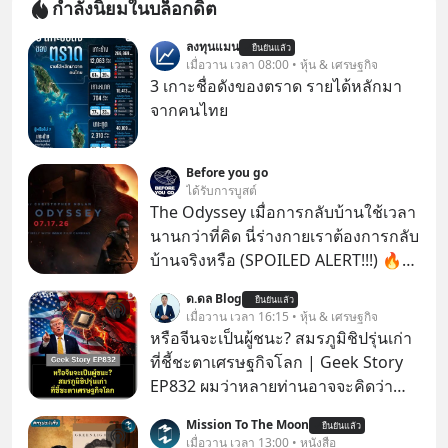
กำลังนิยมในบล็อกดิต
ลงทุนแมน
ยืนยันแล้ว
เมื่อวาน เวลา 08:00 • หุ้น & เศรษฐกิจ
3 เกาะชื่อดังของตราด รายได้หลักมา
จากคนไทย
Before you go
ได้รับการบูสต์
The Odyssey เมื่อการกลับบ้านใช้เวลา
นานกว่าที่คิด นี่ร่างกายเราต้องการกลับ
บ้านจริงหรือ (SPOILED ALERT!!!) 🔥
264.1
ด.ดล Blog
ยืนยันแล้ว
เมื่อวาน เวลา 16:15 • หุ้น & เศรษฐกิจ
หรือจีนจะเป็นผู้ชนะ? สมรภูมิชิปรุ่นเก่า
ที่ชี้ชะตาเศรษฐกิจโลก | Geek Story
EP832 ผมว่าหลายท่านอาจจะคิดว่า
สงครามชิปมีแค่เรื่อง AI ล้ำๆ ใช่ไหม?
Mission To The Moon
ยืนยันแล้ว
คิดใหม่ได้เลยครับ! ในขณะที่โลกโฟกัส
เมื่อวาน เวลา 13:00 • หนังสือ