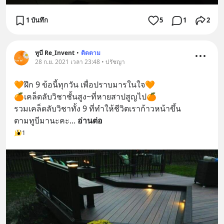
1 บันทึก
5
1
2
ทูบี Re_Invent
•
ติดตาม
28 ก.ย. 2021 เวลา 23:48 • ปรัชญา
🧡ฝึก 9 ข้อนี้ทุกวัน เพื่อปราบมารในใจ🧡
🍊เคล็ดลับวิชาชั้นสูง~ที่หายสาปสูญไป🍊
รวมเคล็ดลับวิชาทั้ง 9 ที่ทำให้ชีวิตเราก้าวหน้าขึ้น
ตามทูบีมานะคะ
... 
อ่านต่อ
1