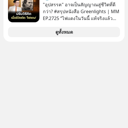
ชิป 3 นาโนเมตร แต่จีนกำลังเดินเกมที่
"อุปสรรค" อาจเป็นสัญญาณสู่ชีวิตที่ดี
น่ากลัวกว่า โดยการเข้ายึดครองตลาด
กว่า? #สรุปหนังสือ Greenlights | MM
‘Legacy Chips’ หรือชิปรุ่นเก่า ฟังดูไร้
EP.2725 “ไฟแดงในวันนี้ แท้จริงแล้ว
ค่า แต่มันคือหัวใจที่ซ่อนอยู่ในรถยนต์
อาจเป็นสัญญาณไฟเขียวที่ยังไม่ถึงเวลา
EV, อุปกรณ์การแพทย์ ไปจนถึง
เปลี่ยนสี” McConaughey ดาราดาวรุ่ง
ดูทั้งหมด
ขีปนาวุธ! จีนกำลังใช้ ‘Playbook’ เดิมที่
ในยุคหนึ่ง เคยปฏิเสธเงินค่าตัวหนังรอม
เคยใช้ถล่มตลาดโซล่าเซลล์มาแล้ว คือ
คอมที่สูงถึง 14.5 ล้านดอลลาร์ (หรือ
การทุ่มเงินอุดหนุนมหาศาลจนราคาพัง
ราว 500 ล้านบาท) เพียงเพราะเขาไม่
ทลาย ถ้าตะวันตกแก้เกมไม่ได้ อเมริกา
อยากขังตัวเองไว้ในกล่องเดิมๆ ผลที่
อาจต้องยอมจำนนและส่งมอบกุญแจ
ตามมาคือ โทรศัพท์ของเขากลายเป็น
ควบคุมโลกฮาร์ดแวร์ให้คู่แข่งอย่าง
ความเงียบสนิทนานถึง 14 เดือนเต็ม แต่
ถาวร สงครามที่โลกมองข้ามนี้ดุเดือด
ความเงียบและ "ไฟแดง" ในวันนั้นกลับ
แค่ไหน? เลือกฟังกันได้เลยนะครับ อย่า
กลายเป็นการถอยหลังเพื่อตั้งหลัก จนส่ง
ลืมกด Follow ติดตาม PodCast ช่อง
ให้เขาก้าวขึ้นไปยืนถือรางวัลออสการ์
Geek Forever’s Podcast ของผมกัน
ในบทบาทที่เปลี่ยนชีวิตเขาไปตลอดกาล
ด้วยนะครับ 🎧 ฟังผ่าน Spotify :
ใน MM EP. นี้ เราจะมาร่วมถอดรหัส
https://tinyurl.com/mr39sd7c 🎧 ฟัง
และปรับวิธีคิดกันว่า Greenlight (ไฟ
ผ่าน Apple Podcast :
เขียว) จะสร้างมันขึ้นมาล่วงหน้าด้วย
https://bit.ly/4g4xDwF 🎧 ฟังผ่าน