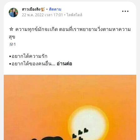
สาวเมืองลิง🐒
•
ติดตาม
22 พ.ค. 2022 เวลา 17:01 • ไลฟ์สไตล์
☆ ความทุกข์มักจะเกิด ตอนที่เราพยายามวิ่งตามหาความ
สุข
1
▪︎อยากได้ความรัก
▪︎อยากได้ของคนอื่น
... 
อ่านต่อ