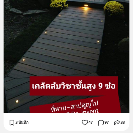
3 บันทึก
47
97
33