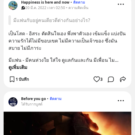
@diipgeek 🔗 หรือกดลิงก์
Happiness is here and now
•
ติดตาม
https://lin.ee/U91Fzyz
20 มี.ค. 2022 เวลา 02:50 • ความคิดเห็น
มีแฟนกับอยู่คนเดียวดีต่างกันอย่างไร?
เป็นโสด - อิสระ ตัดสินใจเอง พึ่งพาตัวเอง เข้มแข็ง แบ่งปัน
ความรักได้ไม่มีขอบเขต ไม่มีความเป็นเจ้าของ ซึ่งมัน
สบาย ไม่มีภาระ
มีแฟน - มีคนห่วงใย ใส่ใจ ดูแลกันและกัน มีเพื่อน ไม
... 
ดูเพิ่มเติม
1 บันทึก
3
Before you go
•
ติดตาม
ได้รับการบูสต์