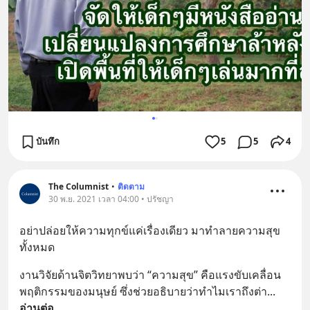
บันทึก
5
5
4
The Columnist
•
ติดตาม
30 พ.ย. 2021 เวลา 04:00 • ปรัชญา
อย่าปล่อยให้ความทุกข์แค่เรื่องเดียว มาทำลายความสุข
ทั้งหมด
งานวิจัยด้านจิตวิทยาพบว่า “ความสุข” คือแรงขับเคลื่อน
พฤติกรรมของมนุษย์ ซึ่งช่วยอธิบายว่าทำไมเราถึงต่า
... 
อ่านต่อ