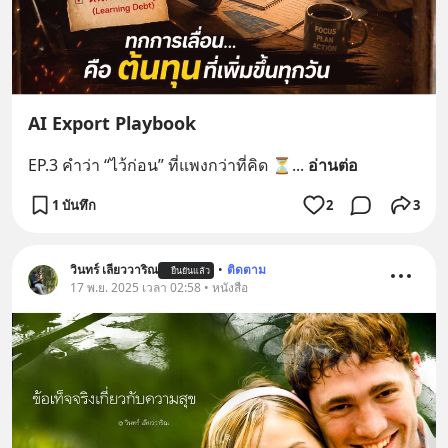
AI Export Playbook
EP.3 คำว่า “ไว้ก่อน” ที่แพงกว่าที่คิด ⏳
... 
อ่านต่อ
1 บันทึก
2
3
วินทร์ เลียววาริณ
•
ติดตาม
ยืนยันแล้ว
17 พ.ย. 2025 เวลา 02:58 • หนังสือ