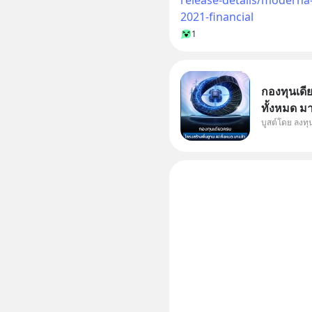
2021-financial
1
กองทุนเดี
ทั้งหมด ม
บูสต์โดย ลงท
Supercycl
ประดิษฐ์ 
การเติบโต
อย่างยาวน