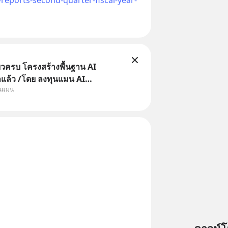
ยวครบ โครงสร้างพื้นฐาน AI
าแล้ว /โดย ลงทุนแมน AI
ุนแมน
e คือช่วงเวลาที่เทคโนโลยีปัญญา
จะกลายเป็นตัวขับเคลื่อนหลัก ของ
ทางเศรษฐกิจ และวิถีชีวิตของผู้คน
านต่