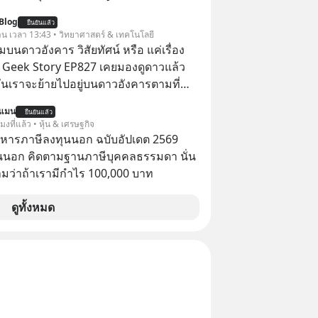
astwork, MizuMi, KARMART, อิชิตัน มา
Blog
ยืนยันแล้ว
ู้การสร้างธุรกิจ
วาน เวลา 13:43 • วิทยาศาสตร์ & เทคโนโลยี
นดาวอังคาร วิสัยทัศน์ หรือ แค่เรื่อง
 | Geek Story EP827 เคยมองดูดาวแล้ว
วันเราจะย้ายไปอยู่บนดาวอังคารตามที่
k หรือ Jeff Bezos บอกไว้หรือเปล่า ภาพ
นแมน
ยืนยันแล้ว
เศรษฐีซิลิคอนแวลลีย์วาดไว้ว่ามนุษย์นับ
โมงที่แล้ว • หุ้น & เศรษฐกิจ
สร้างอาณานิคมใหม่ ล้อมรอบด้วย
บริหารภาษีลงทุนนอก ฉบับอัปเดต 2569
ดล้ำ อาจจะฟังดูน่าตื่นเต้น แต่ความ
นนอก คิดตามฐานภาษีบุคคลธรรมดา นั่น
กซ่อนไว้ใต้พรมคือ ดาวอังคารเป็นเพียงนรก
ว่าถ้าเรามีกำไร 100,000 บาท
ด้วยรังสีมรณะและฝุ่นพิษ แล้วทำไมบรรดา
โนโลยีถึงยังพยายามหลอกขายฝันลมๆ
ดูทั้งหมด
ให้กับคนทั้งโลก พวกเขากำลังซ่อนความ
้เบื้องหลังโปรเจกต์อวกาศที่ผลาญ
มหาศาล วันนี้เราจะมากะเทาะเปลือก
ลกนี้กัน ใครที่คิดว่าอนาคตของ
ดาวดวงอื่น เลือกฟังกันได้เลยนะ
าลืมกด Follow ติดตาม PodCast ช่อง