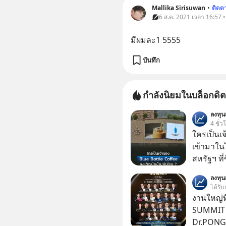
Mallika Sirisuwan
•
ติดต
6 ส.ค. 2021 เวลา 16:57 • 
มีผมละ1 5555
บันทึก
กำลังนิยมในบล็อกดิต
ลงทุ
4 ชั่ว
ใครเป็นเ
เข้ามาใน
สหรัฐฯ ที่
สาขาแรกใ
ลงทุ
ได้รับ
งานใหญ่ที
SUMMIT 2
Dr.PONG, 