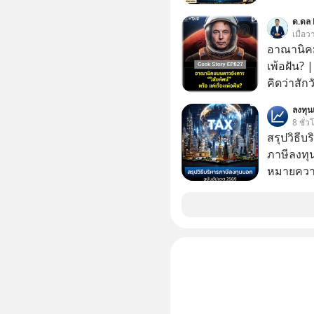
GLACE, F
ด.ดล 
แชร์ความร
เมื่อ
อาณานิคมบ
เพ้อฝัน?
คิดว่าสัก
Elon Mus
ลงทุ
ฝันที่มหา
8 ชั่ว
ล้านจะไป
สรุปวิธี
เทคโนโลยีสุ
ภาษีลงทุ
จริงที่ถู
หมายความ
ที่เต็มไป
ผู้นำเทค
แล้งๆ นี้
ลับอะไรไว
ทรัพยากร
ความลวงโ
มนุษยชาติอยู่บน
ครับ อย่