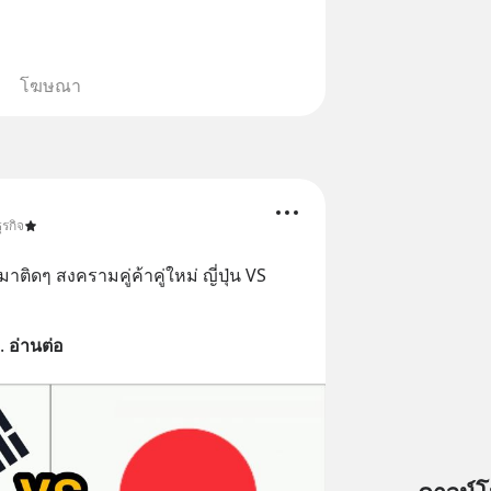
in.ee/U91Fzyz
โฆษณา
ุรกิจ
ิดๆ สงครามคู่ค้าคู่ใหม่ ญี่ปุ่น VS 
. 
อ่านต่อ