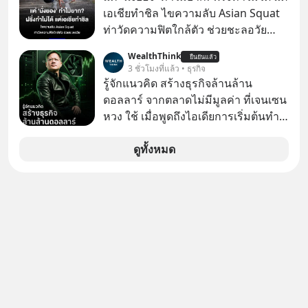
สู้ เพื่อรักษาอาการป่วยของตนอย่างเต็ม
เอเชียทำชิล ไขความลับ Asian Squat
ที่
ท่าวัดความฟิตใกล้ตัว ช่วยชะลอวัย
หลายคนอาจเคยเห็นคลิปไวรัลของชาว
WealthThink
ยืนยันแล้ว
ต่างชาติที่พยายามทำ “Asian Squat”
3 ชั่วโมงที่แล้ว • ธุรกิจ
หรือการนั่งยองแบบคนเอเชีย แต่สุดท้าย
รู้จักแนวคิด สร้างธุรกิจล้านล้าน
ก็เสียการทรงตัว ล้มหงายหลัง หรือไม่ก็
ดอลลาร์ จากตลาดไม่มีมูลค่า ที่เจนเซน
ต้องยกส้นเท้าขึ้น เพราะไม่สามารถนั่ง
หวง ใช้ เมื่อพูดถึงไอเดียการเริ่มต้นทำ
ค้างในท่านั้นได้
ธุรกิจ หลายคนก็คงมองว่าควรเริ่มต้น
ทำธุรกิจที่อยู่ในตลาดใหญ่ ๆ ที่ต้องมี
ดูทั้งหมด
ลูกค้า พร้อมขายได้ทันที