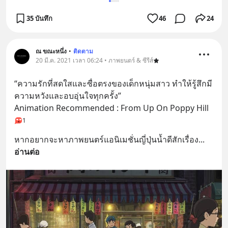
35 บันทึก
46
24
ณ ขณะหนึ่ง
•
ติดตาม
20 มี.ค. 2021 เวลา 06:24 • ภาพยนตร์ & ซีรีส์
“ความรักที่สดใสและซื่อตรงของเด็กหนุ่มสาว ทำให้รู้สึกมี
ความหวังและอบอุ่นใจทุกครั้ง”
Animation Recommended : From Up On Poppy Hill
1
หากอยากจะหาภาพยนตร์แอนิเมชั่นญี่ปุ่นน้ำดีสักเรื่อง
... 
อ่านต่อ