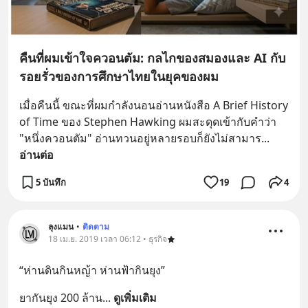
คืนที่ผมเข้าใจควอนตัม: กลไกของสมองและ AI กับ
รอยรั่วของการศึกษาไทยในยุคของผม
เมื่อคืนนี้ ขณะที่ผมกำลังนอนอ่านหนังสือ A Brief History 
of Time ของ Stephen Hawking ผมสะดุดเข้ากับคำว่า 
"หนึ่งควอนตัม" อ่านทวนอยู่หลายรอบก็ยังไม่สามาร
... 
อ่านต่อ
5 บันทึก
19
4
ลุงแมน
•
ติดตาม
18 เม.ย. 2019 เวลา 06:12 • ธุรกิจ
“ห่านดินกินหญ้า ห่านฟ้ากินยุง”
ยากันยุง 200 ล้าน
... 
ดูเพิ่มเติม