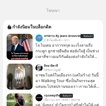
โฆษณา
กำลังนิยมในบล็อกดิต
หรรสาระ By Jeans Aroonrat
ยืนยันแล้ว
2 ชั่วโมงที่แล้ว • ข่าว
โจ ไบเดน อาการทรุด มะเร็งลามถึง
กระดูก ลูกชายยืนยัน พ่อยังใจสู้ เป็นช่วง
เวลาที่ชาวอเมริกันต้องส่งกำลังใจให้กับ
โจ ไบเดน อดีตผู้นำสหรัฐในวัย 83 ปี ที่
อิจฉาอิตาลี
ตอนนี้กำลังต่อสู้กับโรคมะเร็งอย่างหนัก
ได้รับการบูสต์
ล่าสุด ฮันเตอร์ ไบเดน ลูกชายได้ออกมา
มาชมโบสถ์ในเมืองรก (แต่ไม่ร้าง) วันนี้
เปิดเผยอาการของพ่อว่า "น่าเป็นห่วง
มา Walking Tour ซึ่งเป็นกิจกรรมสุด
อย่างมาก" เนื่องจากมะเร็งได้ลุกลามไป
แสนจะโปรดปรานของเรา เราจะได้เห็น
ยังกระดูก และอวัยวะอื่นของร่างกาย ที่
เนเปิลแบบที่มันเป็นทั้งวัน
กรุงเทพธุรกิจ
สร้างความเจ็บปวดทรมานอย่างรุนแรง
ยืนยันแล้ว
เมื่อวาน เวลา 14:00 • สุขภาพ
แต่ยืนยันว่า โจ ไบเดน พ่อของเขายังใจ
แค่ 'นั่งยอง' ทำไมยาก? ฝรั่งทำไม่ได้ แต่