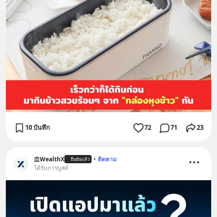
10 บันทึก
72
71
23
WealthX
•
ติดตาม
ยืนยันแล้ว
ได้รับการบูสต์