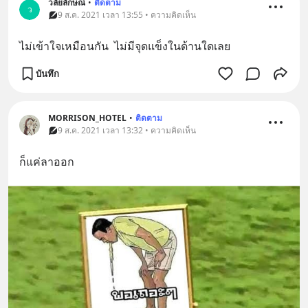
วลัยลักษณ์
•
ติดตาม
ว
9 ส.ค. 2021 เวลา 13:55 • ความคิดเห็น
ไม่เข้าใจเหมือนกัน  ไม่มีจุดแข็งในด้านใดเลย
บันทึก
MORRISON_HOTEL
•
ติดตาม
9 ส.ค. 2021 เวลา 13:32 • ความคิดเห็น
ก็แค่ลาออก