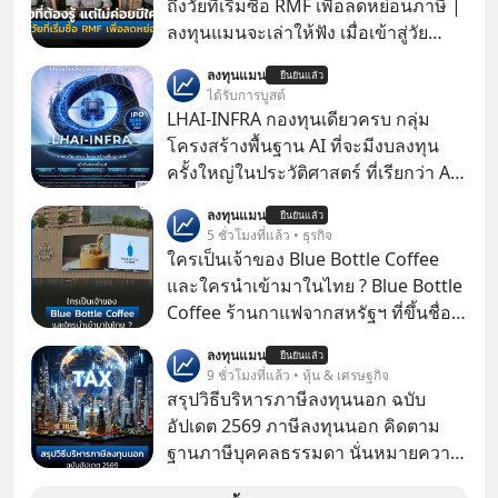
ถึงวัยที่เริ่มซื้อ RMF เพื่อลดหย่อนภาษี |
ลงทุนแมนจะเล่าให้ฟัง เมื่อเข้าสู่วัย
ทำงานและเริ่มมีรายได้ถึงเกณฑ์เสีย
ลงทุนแมน
ยืนยันแล้ว
ภาษี หลายคนมักได้รับคำแนะนำให้
ได้รับการบูสต์
ลงทุนใน RMF เพราะนอกจากจะช่วยลด
LHAI-INFRA กองทุนเดียวครบ กลุ่ม
หย่อนภาษีได้แล้ว ยังเป็นโอกาสในการ
โครงสร้างพื้นฐาน AI ที่จะมีงบลงทุน
สร้างความมั่งคั่งระยะยาว แต่น้อยคน
ครั้งใหญ่ในประวัติศาสตร์ ที่เรียกว่า AI
นักที่จะลงลึกว่า ถ้าลงทุนใน RMF ควรรู้
Supercycle หุ้นกลุ่มนี้ปรับตัวลงมากใน
ลงทุนแมน
อะไรบ้าง ควรดู ตรงไหน ทำอย่างไร ถึง
ยืนยันแล้ว
1 เดือนที่ผ่านมา แต่ความจริงคือทั่วโลก
5 ชั่วโมงที่แล้ว • ธุรกิจ
จะดีกับเรา แล้วเราควรรู้ข้อมูลอะไร
ยังเดินหน้าลงทุน AI อย่างต่อเนื่อง ซึ่ง
ใครเป็นเจ้าของ Blue Bottle Coffee
เกี่ยวกับ RMF บ้าง เพื่อให้นำไปใช้ต่อได้
ต้องการโครงสร้างพื้นฐานด้าน AI
และใครนำเข้ามาในไทย ? Blue Bottle
จริง ๆ ลงทุนแมนจะเล่าให้ฟัง
จำนวนมาก ตั้งแต่เมโมรีชิป เก็บข้อมูล
Coffee ร้านกาแฟจากสหรัฐฯ ที่ขึ้นชื่อ
ยันระบบไฟฟ้า และระบายความร้อน
เรื่องความพิถีพิถัน กำลังจะเปิดสาขา
ลงทุนแมน
ยืนยันแล้ว
แรกในประเทศไทย ที่ Central Park
9 ชั่วโมงที่แล้ว • หุ้น & เศรษฐกิจ
สรุปวิธีบริหารภาษีลงทุนนอก ฉบับ
อัปเดต 2569 ภาษีลงทุนนอก คิดตาม
ฐานภาษีบุคคลธรรมดา นั่นหมายความ
ว่าถ้าเรามีกำไร 100,000 บาท