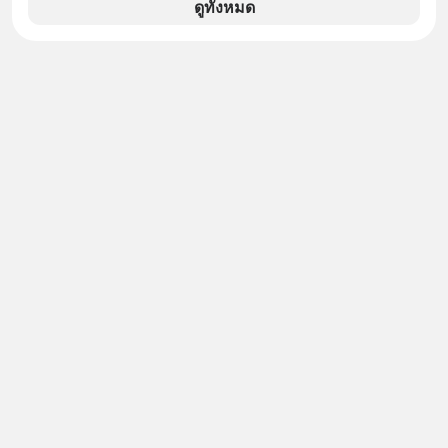
ดูทั้งหมด