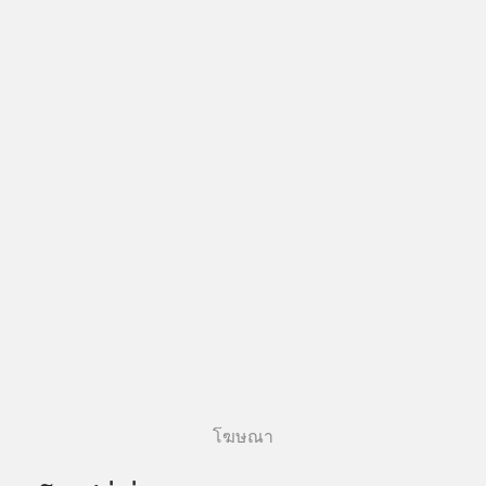
โฆษณา