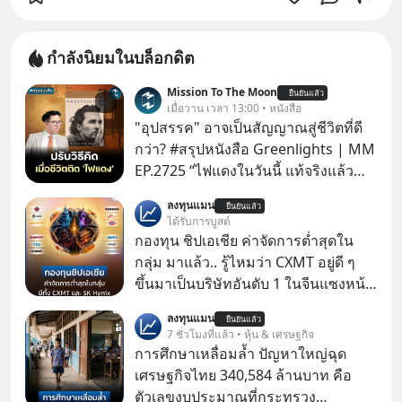
กำลังนิยมในบล็อกดิต
Mission To The Moon
ยืนยันแล้ว
เมื่อวาน เวลา 13:00 • หนังสือ
"อุปสรรค" อาจเป็นสัญญาณสู่ชีวิตที่ดี
กว่า? #สรุปหนังสือ Greenlights | MM
EP.2725 “ไฟแดงในวันนี้ แท้จริงแล้ว
อาจเป็นสัญญาณไฟเขียวที่ยังไม่ถึงเวลา
ลงทุนแมน
ยืนยันแล้ว
เปลี่ยนสี” McConaughey ดาราดาวรุ่ง
ได้รับการบูสต์
ในยุคหนึ่ง เคยปฏิเสธเงินค่าตัวหนังรอม
กองทุน ชิปเอเชีย ค่าจัดการต่ำสุดใน
คอมที่สูงถึง 14.5 ล้านดอลลาร์ (หรือ
กลุ่ม มาแล้ว.. รู้ไหมว่า CXMT อยู่ดี ๆ
ราว 500 ล้านบาท) เพียงเพราะเขาไม่
ขึ้นมาเป็นบริษัทอันดับ 1 ในจีนแซงหน้า
อยากขังตัวเองไว้ในกล่องเดิมๆ ผลที่
Tencent ขณะเดียวกัน TSMC เป็น
ลงทุนแมน
ตามมาคือ โทรศัพท์ของเขากลายเป็น
ยืนยันแล้ว
บริษัทอันดับ 1 ในไต้หวันมานานแล้ว
7 ชั่วโมงที่แล้ว • หุ้น & เศรษฐกิจ
ความเงียบสนิทนานถึง 14 เดือนเต็ม แต่
การศึกษาเหลื่อมล้ำ ปัญหาใหญ่ฉุด
ความเงียบและ "ไฟแดง" ในวันนั้นกลับ
เศรษฐกิจไทย 340,584 ล้านบาท คือ
กลายเป็นการถอยหลังเพื่อตั้งหลัก จนส่ง
ตัวเลขงบประมาณที่กระทรวง