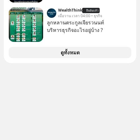
ให้เขาก้าวขึ้นไปยืนถือรางวัลออสการ์
ศึกษาธิการ ได้รับจัดสรรในงบประมาณ
ในบทบาทที่เปลี่ยนชีวิตเขาไปตลอดกาล
WealthThink
ยืนยันแล้ว
รายจ่ายประจำปี 2568 ซึ่งมากที่สุดเป็น
เมื่อวาน เวลา 04:00 • ธุรกิจ
ใน MM EP. นี้ เราจะมาร่วมถอดรหัส
อันดับ 2 รองจากกระทรวงการคลัง
ลูกหลานตระกูลเจียรวนนท์
และปรับวิธีคิดกันว่า Greenlight (ไฟ
บริหารธุรกิจอะไรอยู่บ้าง ?
เขียว) จะสร้างมันขึ้นมาล่วงหน้าด้วย
วินัยและความพร้อมได้อย่างไร?
Yellowlight (ไฟเหลือง) จะรับมือกับ
ดูทั้งหมด
สัญญาณเตือน และชะลอตัวอย่างมีสติ
อย่างไร? Redlight (ไฟแดง) จะเปลี่ยน
อุปสรรคและความผิดพลาดให้กลายเป็น
บทเรียนที่ส่งเราไปได้ไกลกว่าเดิมได้
อย่างไร? หากคุณกำลังรู้สึกว่าชีวิตเจอ
แต่ทางตัน ลองเปิดใจฟัง EP. นี้ แล้วคุณ
จะพบว่า อุปสรรคตรงหน้าอาจเป็นเพียง
ทางเลี้ยวที่พาคุณไปเจอชีวิตที่ดีกว่าเดิม
#Greenlights
#MatthewMcConaughey #พัฒนาตัว
เอง #MissionToTheMoon
#missiontothemoonpodcast