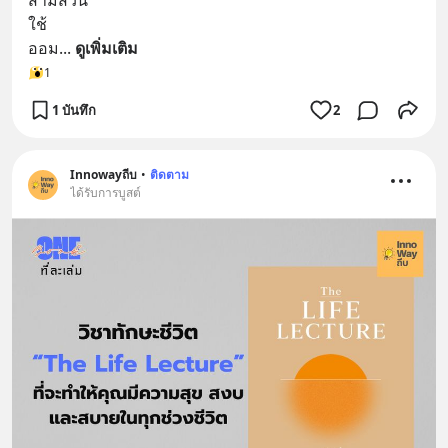
สามส่วน 
ใช้ 
ออม
... 
ดูเพิ่มเติม
1
1 บันทึก
2
Innowayถีบ
•
ติดตาม
ได้รับการบูสต์