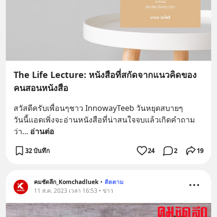
The Life Lecture: หนังสือที่สกัดจากแนวคิดของ
คนสอนหนังสือ
สวัสดีครับเพื่อนๆชาว InnowayTeeb วันหยุดสบายๆ
วันนี้แอดเพิ่งจะอ่านหนังสือที่น่าสนใจจบแล้วเกิดคำถาม
ว่า
... 
อ่านต่อ
32 บันทึก
24
2
19
คมชัดลึก_Komchadluek
•
ติดตาม
11 ส.ค. 2023 เวลา 16:53 • ข่าว