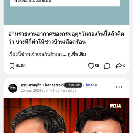
อ่านรายงานอากาศของกรมอุตุฯวันสองวันนี้แล้วคิด
ว่า บางทีก็ทำให้ชาวบ้านเดือดร้อน
เรื่องนี้ข้าพเจ้าเจอกับตัวเอง
... 
ดูเพิ่มเติม
บันทึก
36
4
ฐานเศรษฐกิจ_Thansettakij
•
ติดตาม
ยืนยันแล้ว
25 ก.พ. 2024 เวลา 01:00 • การเมือง