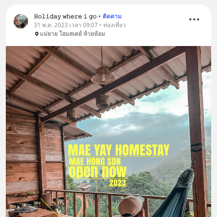
𝙷𝚘𝚕𝚒𝚍𝚊𝚢 𝚠𝚑𝚎𝚛𝚎 𝚒 𝚐𝚘
•
ติดตาม
31 พ.ค. 2023 เวลา 09:07 • ท่องเที่ยว
แม่ยาย โฮมสเตย์ ห้วยห้อม