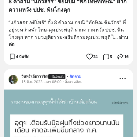
8 คำถาม “แก้วสรร” ขย่มปม "พักโทษทักษิณ” ฝาก
ความหวัง ปปช. ฟันโกงคุก
“แก้วสรร อติโพธิ” ตั้ง 8 คำถาม กรณี "ทักษิณ ชินวัตร" ที่
อยู่ระหว่างพักโทษ-คุมประพฤติ ฝากความหวัง ปปช. ฟัน
โกงคุก หาก รมว.ยุติธรรม-อธิบดีกรมคุมประพฤติ ไ
... 
อ่าน
ต่อ
4 บันทึก
24
3
16
วินทร์ เลียววาริณ
•
ติดตาม
ยืนยันแล้ว
15 มิ.ย. 2023 เวลา 08:00 • สิ่งแวดล้อม