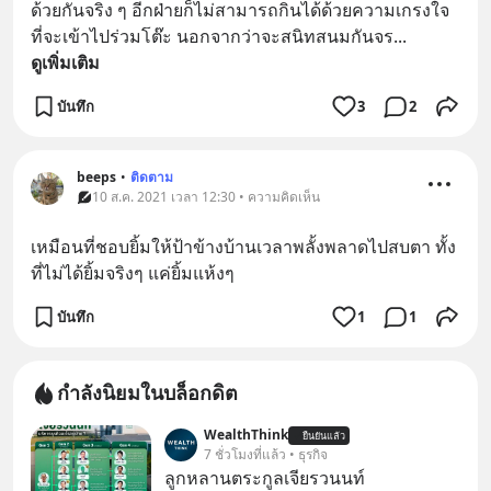
ด้วยกันจริง ๆ อีกฝ่ายก็ไม่สามารถกินได้ด้วยความเกรงใจ
ที่จะเข้าไปร่วมโต๊ะ นอกจากว่าจะสนิทสนมกันจร
... 
ดูเพิ่มเติม
บันทึก
3
2
beeps
•
ติดตาม
10 ส.ค. 2021 เวลา 12:30 • ความคิดเห็น
เหมือนที่ชอบยิ้มให้ป้าข้างบ้านเวลาพลั้งพลาดไปสบตา ทั้ง
ที่ไม่ได้ยิ้มจริงๆ แค่ยิ้มแห้งๆ
บันทึก
1
1
กำลังนิยมในบล็อกดิต
WealthThink
ยืนยันแล้ว
7 ชั่วโมงที่แล้ว • ธุรกิจ
ลูกหลานตระกูลเจียรวนนท์