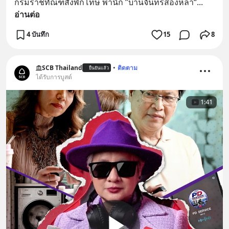
กรมราชทัณฑ์สั่งพักโทษ พำนัก ”บ้านจันทร์ส่องหล้า“
... 
อ่านต่อ
4 บันทึก
15
8
SCB Thailand
•
ติดตาม
ยืนยันแล้ว
ได้รับการบูสต์
1:41