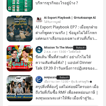
บริหารธุรกิจอะไรอยู่บ้าง ?
Ai Export Playbook | นักรบส่งออกยุค AI
ได้รับการบูสต์
AI Export Playbook EP7 : เมื่อทุกฝ่าย
ต่างก็พูดความจริง | ข้อมูลไม่ได้โกหก
แต่คนเราเลือกมองเฉพาะส่วนที่เกี่ยวกับ
ตัวเองเสมอ
Mission To The Moon
ยืนยันแล้ว
2 ส.ค. เวลา 13:00 • ไลฟ์สไตล์
ขีดเส้น ‘พื้นที่ส่วนตัว’ อย่างไรไม่ให้
ความสัมพันธ์พัง? | แอปเท๋ Dinner
Talk EP.39 ถ้าวันหนึ่งการปฏิเสธของ
เราทำให้อีกฝ่ายรู้สึกเจ็บปวด คิดว่าเรา
ลงทุนแมน
ยืนยันแล้ว
ตั้งกำแพงใส่และมองว่าเราเห็นแก่ตัวทั้ง
เมื่อวาน เวลา 12:00 • หุ้น & เศรษฐกิจ
ที่เราเองก็ไม่เคยปฏิเสธใครอย่างนี้มา
สรุปสิ่งที่ต้องรู้ แต่ไม่ค่อยมีใครบอก เมื่อ
ก่อน แต่พอตั้งใจจะ ‘สร้างขอบเขต’ เพื่อ
ถึงวัยที่เริ่มซื้อ RMF เพื่อลดหย่อนภาษี |
ตัวเองดูสักครั้ง กลับทำให้เกิดรอยร้าว
ลงทุนแมนจะเล่าให้ฟัง เมื่อเข้าสู่วัย
ในความสัมพันธ์เสียอย่างนั้น โดยราย
ทำงานและเริ่มมีรายได้ถึงเกณฑ์เสีย