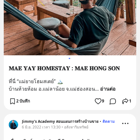
𝐌𝐀𝐄 𝐘𝐀𝐘 𝐇𝐎𝐌𝐄𝐒𝐓𝐀𝐘 : 𝐌𝐀𝐄 𝐇𝐎𝐍𝐆 𝐒𝐎𝐍
ที่นี่ “แม่ยายโฮมสเตย์” 🏔️
บ้านห้วยห้อม อ.แม่ลาน้อย จ.แม่ฮ่องสอน
... 
อ่านต่อ
2 บันทึก
9
1
Jimmy's Academy สอนแผนการสร้างบ้านขาย
•
ติดตาม
6 มิ.ย. 2022 เวลา 13:30 • อสังหาริมทรัพย์