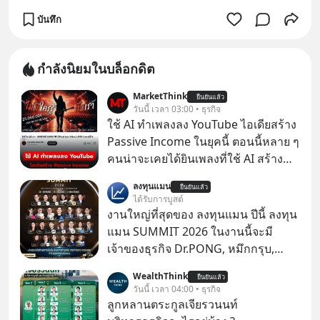
บันทึก
กำลังนิยมในบล็อกดิต
MarketThink
ยืนยันแล้ว
วันนี้ เวลา 03:00 • ธุรกิจ
ใช้ AI ทำเพลงลง YouTube ไอเดียสร้าง
Passive Income ในยุคนี้ ตอนนี้หลาย ๆ
คนน่าจะเคยได้ยินเพลงที่ใช้ AI สร้าง
ผ่านหูกันมาบ้าง เช่น เพลง “ไม่มีใคร
ลงทุนแมน
ยืนยันแล้ว
รู้ตัวเรา” จากช่องชื่อว่า UNHEARD
ได้รับการบูสต์
MUSIC ที่ตอนนี้มียอดรับชมกว่า 26
งานใหญ่ที่สุดของ ลงทุนแมน ปีนี้ ลงทุน
ล้านครั้งแล้ว
แมน SUMMIT 2026 ในงานนี้จะมี
เจ้าของธุรกิจ Dr.PONG, หมึกกรุบ,
Srichand, Jones’ Salad, LA GLACE,
WealthThink
ยืนยันแล้ว
Fastwork, MizuMi, KARMART, อิชิตัน
วันนี้ เวลา 04:00 • ธุรกิจ
มาแชร์ความรู้การสร้างธุรกิจ
ลูกหลานตระกูลเจียรวนนท์