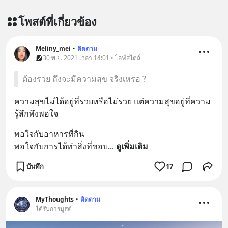
สนับสนุนโดย 📣
=========================
โพสต์ที่เกี่ยวข้อง
เครียด หลับยาก ผมอยากแนะนำ
ผลิตภัณฑ์เสริมอาหาร Diip CBD ช่วย
บรรเทาความเครียด ลดความวิตกกังวล
Meliny_mei
•
ติดตาม
30 พ.ย. 2021 เวลา 14:01 • ไลฟ์สไตล์
เพิ่มการผ่อนคลาย ซึ่งช่วยให้การนอน
หลับมีประสิทธิภาพมากยิ่งขึ้น 📍 สนใจ
ต้องรวย ถึงจะมีความสุข จริงเหรอ ?
สั่งซื้อสินค้า Diip CBD 💬 LINE :
@diipgeek 🔗 หรือกดลิงก์
ความสุขไม่ได้อยู่ที่รวยหรือไม่รวย แต่ความสุขอยู่ที่ความ
https://lin.ee/U91Fzyz
รู้สึกพึงพอใจ
พอใจกับอาหารที่กิน 
พอใจกับการได้ทำสิ่งที่ชอบ
... 
ดูเพิ่มเติม
บันทึก
17
MyThoughts
•
ติดตาม
ได้รับการบูสต์