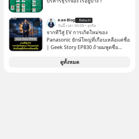
บริหารธุรกิจอะไรอยู่บ้าง ?
ด.ดล Blog
ยืนยันแล้ว
วันนี้ เวลา 00:09 • ธุรกิจ
จากทีวีสู่ EV การเกิดใหม่ของ
Panasonic ยักษ์ใหญ่ที่เกือบเหลือแค่ชื่อ
| Geek Story EP830 ถ้าผมพูดชื่อ
Panasoni คุณนึกถึงอะไร? ทีวี, ตู้เย็น,
ถ่านไฟฉาย? ถ้าคุณยังคิดแบบนั้น แสดง
ดูทั้งหมด
ว่าคุณกำลังพลาดเรื่องราวการ
‘Rebranding’ ที่ดุเดือดที่สุดใน
ประวัติศาสตร์ญี่ปุ่น! รู้หรือไม่ว่า ในวันที่
พวกเขาขาดทุนย่อยยับเกือบ 3 แสนล้าน
บาท Panasonic ตัดสินใจหักดิบ ทิ้ง
ตลาดเครื่องใช้ไฟฟ้าที่สู้ B2C ไม่ไหว
แล้วหันไปเดิมพันครั้งใหญ่กับ Tesla
และ Software Solutions จนวันนี้พวก
เขากลายเป็นกระดูกสันหลังของ
อุตสาหกรรม EV โลกไปแล้ว… พวกเขา