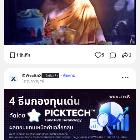
1 บันทึก
5
2
WealthX
•
ติดตาม
ยืนยันแล้ว
ได้รับการบูสต์