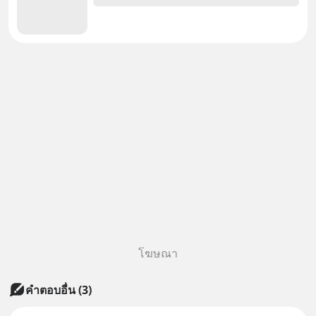
โฆษณา
คำตอบอื่น
(
3
)