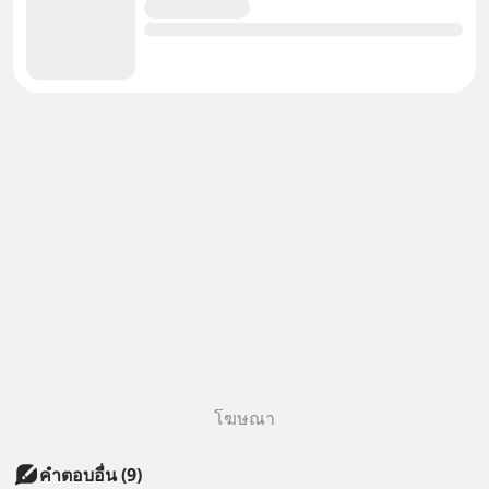
โฆษณา
คำตอบอื่น
(
9
)