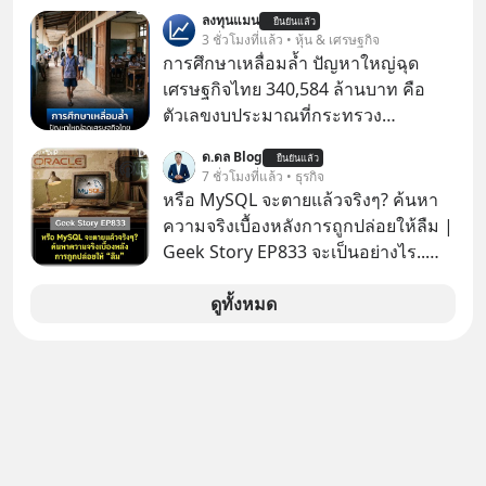
เกือบปี 🤣
ลงทุนแมน
ยืนยันแล้ว
3 ชั่วโมงที่แล้ว • หุ้น & เศรษฐกิจ
การศึกษาเหลื่อมล้ำ ปัญหาใหญ่ฉุด
เศรษฐกิจไทย 340,584 ล้านบาท คือ
ตัวเลขงบประมาณที่กระทรวง
ศึกษาธิการ ได้รับจัดสรรในงบประมาณ
ด.ดล Blog
ยืนยันแล้ว
รายจ่ายประจำปี 2568 ซึ่งมากที่สุดเป็น
7 ชั่วโมงที่แล้ว • ธุรกิจ
อันดับ 2 รองจากกระทรวงการคลัง
หรือ MySQL จะตายแล้วจริงๆ? ค้นหา
ความจริงเบื้องหลังการถูกปล่อยให้ลืม |
Geek Story EP833 จะเป็นอย่างไร..
เมื่อซอฟต์แวร์ฟรีที่หล่อเลี้ยงเว็บไซต์
กว่าครึ่งโลก ถูกมหาเศรษฐีคู่แข่งทุ่มเงิน
ดูทั้งหมด
ซื้อกิจการไป? นี่คือเรื่องจริงของ
MySQL ฐานข้อมูลระดับตำนานที่
โปรแกรมเมอร์คนหนึ่งใช้เวลา 27 ปี
ปลุกปั้นและตั้งชื่อตามลูกสาวของตัวเอง
เมื่อรู้ว่าผลงานชิ้นเอกกำลังจะตกไปอยู่
ในมือของอาณาจักรที่จ้องจะทำลายมัน