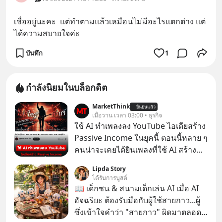
เชื่ออยู่นะคะ  แต่ทำตามแล้วเหมือนไม่มีอะไรแตกต่าง แต่
ได้ความสบายใจค่ะ
บันทึก
1
กำลังนิยมในบล็อกดิต
MarketThink
ยืนยันแล้ว
เมื่อวาน เวลา 03:00 • ธุรกิจ
ใช้ AI ทำเพลงลง YouTube ไอเดียสร้าง
Passive Income ในยุคนี้ ตอนนี้หลาย ๆ
คนน่าจะเคยได้ยินเพลงที่ใช้ AI สร้าง
ผ่านหูกันมาบ้าง เช่น เพลง “ไม่มีใคร
Lipda Story
รู้ตัวเรา” จากช่องชื่อว่า UNHEARD
ได้รับการบูสต์
MUSIC ที่ตอนนี้มียอดรับชมกว่า 26
📖 เด็กซน & สนามเด็กเล่น AI เมื่อ AI
ล้านครั้งแล้ว
อัจฉริยะ ต้องรับมือกับผู้ใช้สายกาว...ผู้
ซึ่งเข้าใจคำว่า "สายกาว" ผิดมาตลอด