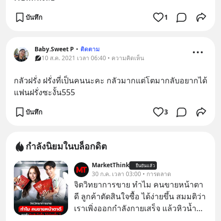
บันทึก
1
Baby.Sweet P
•
ติดตาม
10 ส.ค. 2021 เวลา 06:40 • ความคิดเห็น
กลัวฝรั่ง ฝรั่งที่เป็นคนนะคะ กลัวมากแต่โตมากลับอยากได้
แฟนฝรั่งซะงั้น555
บันทึก
3
กำลังนิยมในบล็อกดิต
MarketThink
ยืนยันแล้ว
30 ก.ค. เวลา 03:00 • การตลาด
จิตวิทยาการขาย ทำไม คนขายหน้าตา
ดี ลูกค้าตัดสินใจซื้อ ได้ง่ายขึ้น สมมติว่า
เราเพิ่งออกกำลังกายเสร็จ แล้วหิวน้ำ
มาก ๆ แล้วเจอร้านขายน้ำอยู่สองร้านที่