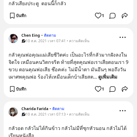
กลัวเสียงประตู  ตอนนี้ก็กลัว
บันทึก
1
Chen Eing
•
ติดตาม
10 ส.ค. 2021 เวลา 07:41 • ความคิดเห็น
กลัวคุณพ่อคุณแม่เสียชีวิตค่ะ เป็นอะไรที่กลัวมากฝังลงใน
จิตใจ เหมือนคนวิตกจริต ท้ายที่สุดคุณพ่อเราเสียตอนเรา 9 
ขวบ ตอนคุณพ่อเสีย ช๊อคค่ะ ไม่มีน้ำตา มันอึนๆ พอถึงวัน
เผาศพคุณพ่อ ร้องไห้เหมือนเด็กบ้าเสียสต
... 
ดูเพิ่มเติม
บันทึก
1
Charida Farida
•
ติดตาม
10 ส.ค. 2021 เวลา 07:13 • ความคิดเห็น
กลัวอด กลัวไม่ได้กินข้าว กลัวไม่มีที่ซุกหัวนอน กลัวไม่ได้
เรียนหนังสือ