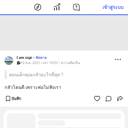
เข้าสู่ระบบ
I am มนุด
•
ติดตาม
10 ส.ค. 2021 เวลา 19:52 • ความคิดเห็น
ตอนเด็กคุณกลัวอะไรที่สุด ?
กลัวโดนตี เพราะพ่อไม่ฟังเรา
บันทึก