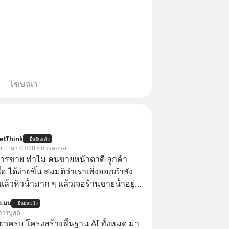
โฆษณา
etThink
ยืนยันแล้ว
ค. เวลา 03:00 • การตลาด
การขาย ทำไม คนขายหน้าตาดี ลูกค้า
้อ ได้ง่ายขึ้น สมมติว่าเราเพิ่งออกกำลัง
แล้วหิวน้ำมาก ๆ แล้วเจอร้านขายน้ำอยู่
ี่ขายของเหมือนกันทุกอย่าง
นแมน
ยืนยันแล้ว
การบูสต์
ียวครบ โครงสร้างพื้นฐาน AI ทั้งหมด มา