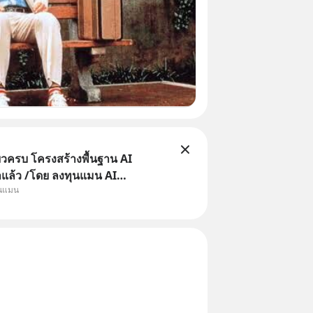
ยวครบ โครงสร้างพื้นฐาน AI
าแล้ว /โดย ลงทุนแมน AI
ุนแมน
e คือช่วงเวลาที่เทคโนโลยีปัญญา
จะกลายเป็นตัวขับเคลื่อนหลัก ของ
ทางเศรษฐกิจ และวิถีชีวิตของผู้คน
านต่