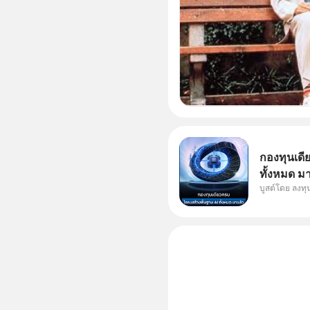
กองทุนเดี
ทั้งหมด ม
บูสต์โดย ลงท
Supercycl
ประดิษฐ์ 
การเติบโต
อย่างยาวน