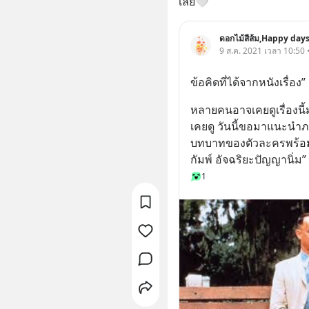
เลย🤍
ดอกไม้สีส้ม,Happy days
9 ส.ค. 2021 เวลา 10:50 •
ข้อคิดที่ได้จากหนังเรื่อง
หลายคนอาจเคยดูเรื่องนี้
เคยดู วันนี้ขอมาแนะนำภา
บทบาทของตัวละครพร้อมข้อ
กัมพ์ อัจฉริยะปัญญานิ่ม” ซึ
1