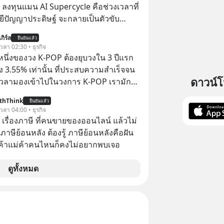
 ลงทุนแมน AI Supercycle คือช่วงเวลาที่
ีปัญญาประดิษฐ์ จะกลายเป็นตัวขับ
ลัก ของการเติบโตทางเศรษฐกิจ และวิถี
กิร์ล
ยืนยันแล้ว
ู้คนอย่างยาวนานต่อจากนี้
 เวลา 02:30 • ธุรกิจ
งหนึ่งของวง K-POP ต้องยุบวงใน 3 ปีแรก
ง 3.55% เท่านั้น ที่ประสบความสำเร็จจน
ดาวน์
 เวลามองเข้าไปในวงการ K-POP เรามักจะ
วามสำเร็จที่หรูหรา คอนเสิร์ตสเกลใหญ่
thThink
ยืนยันแล้ว
เดียม และยอดขายอัลบัมถล่มทลายจากวง
 เวลา 04:00 • ธุรกิจ
ย่าง BTS, BLACKPINK หรือ SEVENTEEN
อ เรื่องภาษี ที่คนขายของออนไลน์ แล้วไม่
ษีย้อนหลัง ต้องรู้ ภาษีย้อนหลังคือฝัน
พ่อค้าแม่ค้าคนไหนก็คงไม่อยากพบเจอ
ดูทั้งหมด