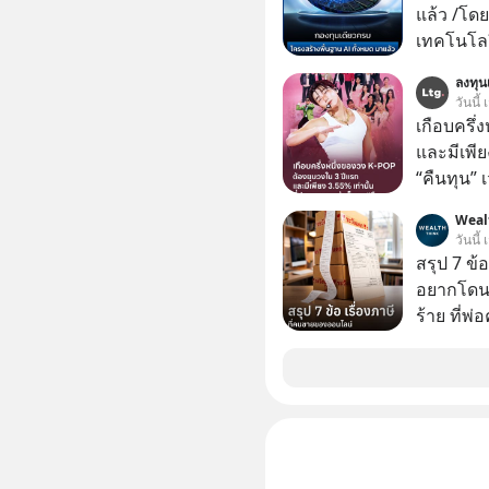
แล้ว /โดย
เทคโนโลย
เคลื่อนห
ลงทุนเ
ชีวิตของผ
วันนี้
เกือบครึ่
และมีเพีย
“คืนทุน”
เห็นภาพค
Weal
ระดับสเต
วันนี้
ตัวท็อปอ
สรุป 7 ข้
อยากโดนภา
ร้าย ที่