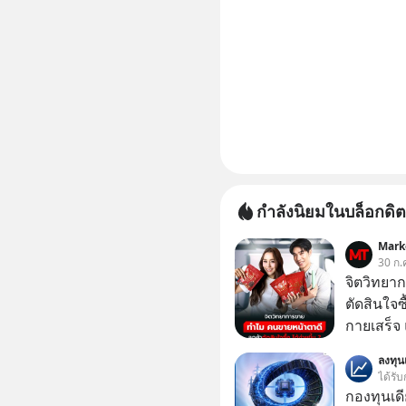
กำลังนิยมในบล็อกดิต
Mark
30 ก.
จิตวิทยา
ตัดสินใจซื
กายเสร็จ 
สองร้านท
ลงทุ
ได้รับ
กองทุนเด