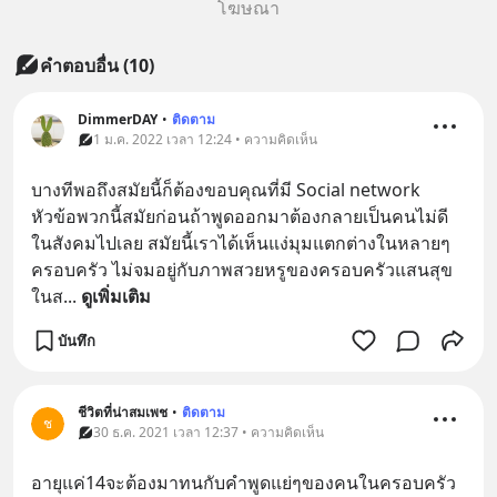
โฆษณา
คำตอบอื่น
(
10
)
DimmerDAY
•
ติดตาม
1 ม.ค. 2022 เวลา 12:24 • ความคิดเห็น
บางทีพอถึงสมัยนี้ก็ต้องขอบคุณที่มี Social network 
หัวข้อพวกนี้สมัยก่อนถ้าพูดออกมาต้องกลายเป็นคนไม่ดี
ในสังคมไปเลย สมัยนี้เราได้เห็นแง่มุมแตกต่างในหลายๆ
ครอบครัว ไม่จมอยู่กับภาพสวยหรูของครอบครัวแสนสุข
ในส
... 
ดูเพิ่มเติม
บันทึก
ชีวิตที่น่าสมเพช
•
ติดตาม
ช
30 ธ.ค. 2021 เวลา 12:37 • ความคิดเห็น
อายุแค่14จะต้องมาทนกับคำพูดแย่ๆของคนในครอบครัว