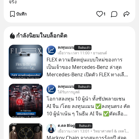
จริง
บันทึก
1
กำลังนิยมในบล็อกดิต
ลงทุนแมน
ยืนยันแล้ว
เมื่อวาน เวลา 11:00 • ยานยนต์
FLEX ความยืดหยุ่นแบบใหม่ของการ
เป็นเจ้าของ Mercedes-Benz ล่าสุด
Mercedes-Benz เปิดตัว FLEX ทางเลือก
เป็นเจ้าของรถที่ยืดหยุ่น บนแนวคิด
ลงทุนแมน
ยืนยันแล้ว
“Flex to Fit You ยืดได้ตามสไตล์คุณ
ได้รับการบูสต์
ด้วย StarChoice” ตอบโจทย์ Lifestyle
โอกาสลงทุน 10 ผู้นำ ทั้งซัปพลายเชน
การเป็นเจ้าของรถที่ออกแบบการเงินได้
AI จีน /โดย ลงทุนแมน ✅ลงทุนตรง คัด
เอง ครบสัญญาจะผ่อนต่อ คืนรถ หรือ
10 ผู้นำเน้น ๆ ในธีม AI จีน ✅คัดเลือก
ซื้อขาดก็ได้ เช่น
หุ้นใหม่ 9 ตัว เข้ากองทุน ✅ร่วมเป็น
ด.ดล Blog
ยืนยันแล้ว
เจ้าของผู้นำ AI จีน ตั้งแต่โรงงานผลิตชิป
เมื่อวาน เวลา 13:01 • วิทยาศาสตร์ & เทคโนโลยี
หน่วยความจำ โมเดล AI ยันหุ่นยนต์
Markov Chain จากสมการร้อยปี สู่จุด