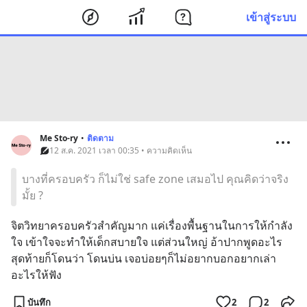
เข้าสู่ระบบ
Me Sto-ry
•
ติดตาม
12 ส.ค. 2021 เวลา 00:35 • ความคิดเห็น
บางที่ครอบครัว ก็ไม่ใช่ safe zone เสมอไป คุณคิดว่าจริง
มั้ย ?
จิตวิทยาครอบครัวสำคัญมาก แค่เรื่องพื้นฐานในการให้กำลัง
ใจ เข้าใจจะทำให้เด็กสบายใจ แต่ส่วนใหญ่ อ้าปากพูดอะไร 
สุดท้ายก็โดนว่า โดนบ่น เจอบ่อยๆก็ไม่อยากบอกอยากเล่า
อะไรให้ฟัง
บันทึก
2
2