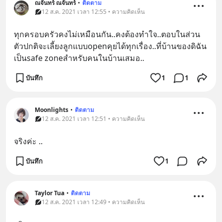
ณจันทร์ ณจันทร์
•
ติดตาม
12 ส.ค. 2021 เวลา 12:55 • ความคิดเห็น
ทุกครอบครัวคงไม่เหมือนกัน..คงต้องทำใจ..ตอบในส่วน
ตัวปกติจะเลี้ยงลูกแบบopenคุยได้ทุกเรื่อง..ที่บ้านของดิฉัน
เป็นsafe zoneสำหรับคนในบ้านเสมอ..
บันทึก
1
1
Moonlights
•
ติดตาม
12 ส.ค. 2021 เวลา 12:51 • ความคิดเห็น
จริงค่ะ ..
บันทึก
1
Taylor Tua
•
ติดตาม
12 ส.ค. 2021 เวลา 12:49 • ความคิดเห็น