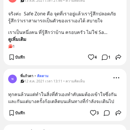
13 ส.ค. 2021 เวลา 21:46 • ความคิดเห็น
จริงค่ะ  Safe Zone คือ จุดที่เราอยู่แล้วเรารู้สึกปลอดภัย 
รู้สึกว่าเราสามารถเป็นตัวของเราเองได้ สบายใจ
เราเป็นหนึ่งคน ที่รู้สึกว่าบ้าน ครอบครัว ไม่ใช่ Sa
... 
ดูเพิ่มเติม
1
บันทึก
4
1
พี่แก้วตา
•
ติดตาม
พ
12 ส.ค. 2021 เวลา 13:11 • ความคิดเห็น
ทุกคนล้วนแต่ทำในสิ่งที่ตัวเองทำคับผมต้องเข้าใจซึ่งกัน
และกันแต่บางครั้งก้อเตลิดบนเส้นทางที่กำลังจะเดินไป
บันทึก
3