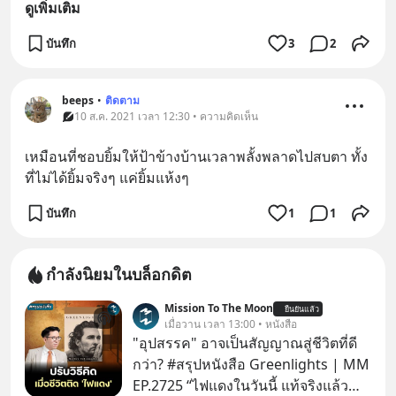
ดูเพิ่มเติม
บันทึก
3
2
beeps
•
ติดตาม
10 ส.ค. 2021 เวลา 12:30 • ความคิดเห็น
เหมือนที่ชอบยิ้มให้ป้าข้างบ้านเวลาพลั้งพลาดไปสบตา ทั้ง
ที่ไม่ได้ยิ้มจริงๆ แค่ยิ้มแห้งๆ
บันทึก
1
1
กำลังนิยมในบล็อกดิต
Mission To The Moon
ยืนยันแล้ว
เมื่อวาน เวลา 13:00 • หนังสือ
"อุปสรรค" อาจเป็นสัญญาณสู่ชีวิตที่ดี
กว่า? #สรุปหนังสือ Greenlights | MM
EP.2725 “ไฟแดงในวันนี้ แท้จริงแล้ว