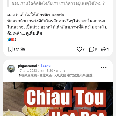
ชอบเราหรือคิดยังไงกับเรา เราก็ควรอยู่เฉยๆใช่ไหม ?
มองว่าเค้าไม่ให้เกียรติเราเลยค่ะ 
ข้อแรกถ้าเราหวังดีกับใครสักคนจริงๆไม่ว่าจะในสถานะ
ไหนเราจะเป็นห่วง อยากให้เค้ามีสุขภาพที่ดี คงไม่ชวนไป
ดื่มเหล้า
... 
ดูเพิ่มเติม
2
1 บันทึก
7
8
1
pkgoaround
•
ติดตาม
17 เม.ย. 2023 เวลา 13:30 • อาหาร
橋頭麻辣鍋 - 台北東區 (人氣火鍋 港式鴛鴦火鍋 麻辣火鍋店 鴨血豆腐吃到飽 東區美食 家庭聚餐 宵夜外帶 麻辣鍋)