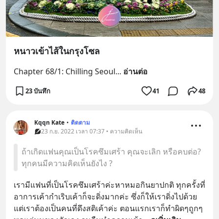
หนาวเข้าไส้ในกรุงโซล
Chapter 68/1: Chilling Seoul
... 
อ่านต่อ
23 บันทึก
41
48
Kqqn Kate
•
ติดตาม
23 ก.ย. 2022 เวลา 07:37 • ความคิดเห็น
ถ้าเกิดแฟนคุณเป็นโรคซึมเศร้า คุณจะเลิก หรือคบต่อ?
ทุกคนมีความคิดเห็นยังไง ?
เรามีแฟนที่เป็นโรคซึมเศร้าค่ะหาหมอกินยาปกติ ทุกครั้งที่
อาการเค้ากำเริบเค้าก็จะดิ่งมากค่ะ ซึ่งก็ให้เราดิ่งไปด้วย 
แต่เราต้องเป็นคนที่ดึงสติเค้าค่ะ ตอนแรกเราก็ทำผิดๆถูกๆ