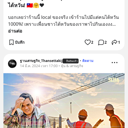
ไต้หวัน! 🇹🇼🤗❤️
บอกเลยว่าร้านนี้ local ของจริง เข้าร้านไปมีแต่คนไต้หวัน 
1000%! เพราะเพื่อนชาวไต้หวันของเราพาไปกินเองงง
... 
อ่านต่อ
บันทึก
2
2
1
ฐานเศรษฐกิจ_Thansettakij
•
ติดตาม
ยืนยันแล้ว
14 มี.ค. 2024 เวลา 17:00 • หุ้น & เศรษฐกิจ