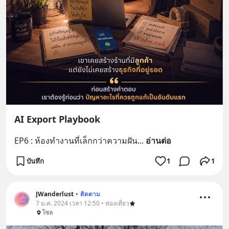
AI Export Playbook
EP6 : ห้องทำงานที่เล็กกว่าความฝัน
... 
อ่านต่อ
บันทึก
1
1
JWanderlust
•
ติดตาม
7 ม.ค. 2024 เวลา 12:50 • ท่องเที่ยว
โซล