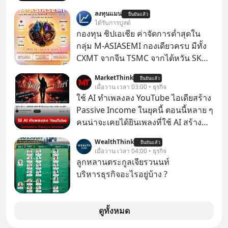
อาจเป็นสัญญาณไฟเขียวที่ยังไม่ถึงเวลา
ลงทุนแมน
ยืนยันแล้ว
เปลี่ยนสี” McConaughey ดาราดาวรุ่ง
ได้รับการบูสต์
ในยุคหนึ่ง เคยปฏิเสธเงินค่าตัวหนังรอม
กองทุน ชิปเอเชีย ค่าจัดการต่ำสุดใน
คอมที่สูงถึง 14.5 ล้านดอลลาร์ (หรือ
กลุ่ม M-ASIASEMI กองเดียวครบ มีทั้ง
ราว 500 ล้านบาท) เพียงเพราะเขาไม่
CXMT จากจีน TSMC จากไต้หวัน SK
อยากขังตัวเองไว้ในกล่องเดิมๆ ผลที่
Hynix จากเกาหลีใต้ Kioxia จากญี่ปุ่น
MarketThink
ตามมาคือ โทรศัพท์ของเขากลายเป็น
ยืนยันแล้ว
เมื่อวาน เวลา 03:00 • ธุรกิจ
ความเงียบสนิทนานถึง 14 เดือนเต็ม แต่
ใช้ AI ทำเพลงลง YouTube ไอเดียสร้าง
ความเงียบและ "ไฟแดง" ในวันนั้นกลับ
Passive Income ในยุคนี้ ตอนนี้หลาย ๆ
กลายเป็นการถอยหลังเพื่อตั้งหลัก จนส่ง
คนน่าจะเคยได้ยินเพลงที่ใช้ AI สร้าง
ให้เขาก้าวขึ้นไปยืนถือรางวัลออสการ์
ผ่านหูกันมาบ้าง เช่น เพลง “ไม่มีใคร
ในบทบาทที่เปลี่ยนชีวิตเขาไปตลอดกาล
WealthThink
ยืนยันแล้ว
รู้ตัวเรา” จากช่องชื่อว่า UNHEARD
เมื่อวาน เวลา 04:00 • ธุรกิจ
ใน MM EP. นี้ เราจะมาร่วมถอดรหัส
MUSIC ที่ตอนนี้มียอดรับชมกว่า 26
ลูกหลานตระกูลเจียรวนนท์
และปรับวิธีคิดกันว่า Greenlight (ไฟ
ล้านครั้งแล้ว
บริหารธุรกิจอะไรอยู่บ้าง ?
เขียว) จะสร้างมันขึ้นมาล่วงหน้าด้วย
วินัยและความพร้อมได้อย่างไร?
Yellowlight (ไฟเหลือง) จะรับมือกับ
ดูทั้งหมด
สัญญาณเตือน และชะลอตัวอย่างมีสติ
อย่างไร? Redlight (ไฟแดง) จะเปลี่ยน