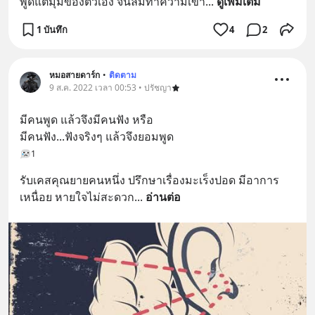
พูดแต่มุมของตัวเอง จนลืมทำความเข้า
... 
ดูเพิ่มเติม
1 บันทึก
4
2
หมอสายดาร์ก
•
ติดตาม
9 ส.ค. 2022 เวลา 00:53 • ปรัชญา
มีคนพูด แล้วจึงมีคนฟัง หรือ
มีคนฟัง...ฟังจริงๆ แล้วจึงยอมพูด
1
รับเคสคุณยายคนหนึ่ง ปรึกษาเรื่องมะเร็งปอด มีอาการ
เหนื่อย หายใจไม่สะดวก
... 
อ่านต่อ