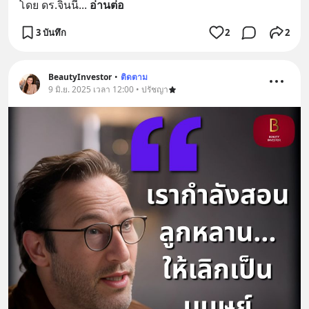
โดย ดร.จินนี่
... 
อ่านต่อ
3 บันทึก
2
2
BeautyInvestor
•
ติดตาม
9 มิ.ย. 2025 เวลา 12:00 • ปรัชญา