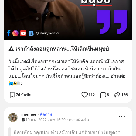
⚠️ เรากำลังสอนลูกหลาน...ให้เลิกเป็นมนุษย์
วันนี้แอดมีเรื่องอยากจะมาเล่าให้ฟังคือ แอดเพิ่งมีโอกาส
ได้ไปดูคลิปวิดีโอตัวหนึ่งของ ไซมอน ซิเน็ค มา แล้วมัน
แบบ...โดนใจมาก มันจี้ใจดำจนแอดรู้สึกว่าต้องเ
... 
อ่านต่อ
3
76 บันทึก
112
8
126
imemee
•
ติดตาม
10 ม.ค. 2022 เวลา 16:39 • ความคิดเห็น
มีคนทักมาคุยบ่อยทำเหมือนจีบ แต่ถ้าเขายังไม่พูดว่า