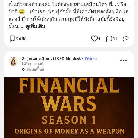
เป็นตัวของตัวเองค่ะ ไม่ต้องพยายามเหมือนใคร พี่... หรือ
ป้าดี 😅... เข้าเธค  น้องรู้จักมั้ย ที่ที่เค้าเปิดเพลงดังๆ มืด ไฟ
แสงสี มีลานให้เต้นๆกัน ตามมุมมีให้นั่งดื่ม สมัยนี้ยังมีอยู่
มั้ยนะ
... 
ดูเพิ่มเติม
บันทึก
6
11
Dr. Jintana (Jinny) l CFO Mindset
•
ติดตาม
ได้รับการบูสต์
ประเทศไทย