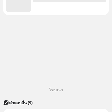
โฆษณา
คำตอบอื่น
(
9
)