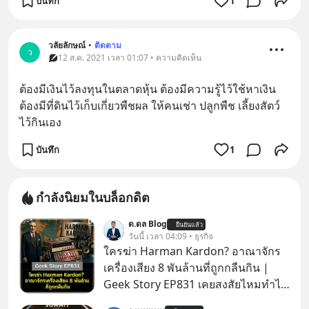
บันทึก
1
วลัยลักษณ์
•
ติดตาม
ว
12 ส.ค. 2021 เวลา 01:07 • ความคิดเห็น
ต้องมีเงินไว้ลงทุนในตลาดหุ้น ต้องมีความรู้ไว้ใช้หาเงิน 
ต้องมีที่ดินไว้เก็บเกี่ยวพืชผล ให้คนเช่า ปลูกพืช เลี้ยงสัตว์
ไว้กินเอง
บันทึก
1
กำลังนิยมในบล็อกดิต
ด.ดล Blog
ยืนยันแล้ว
วันนี้ เวลา 04:09 • ธุรกิจ
ใครฆ่า Harman Kardon? อาณาจักร
เครื่องเสียง 8 พันล้านที่ถูกกลืนกิน |
Geek Story EP831 เคยสงสัยไหมทำไม
หูฟัง AKG ถึงกลายเป็นแค่ของแถมใน