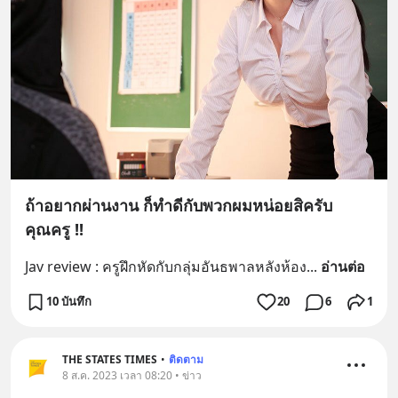
ถ้าอยากผ่านงาน ก็ทำดีกับพวกผมหน่อยสิครับ
คุณครู !!
Jav review : ครูฝึกหัดกับกลุ่มอันธพาลหลังห้อง
... 
อ่านต่อ
10 บันทึก
20
6
1
THE STATES TIMES
•
ติดตาม
8 ส.ค. 2023 เวลา 08:20 • ข่าว