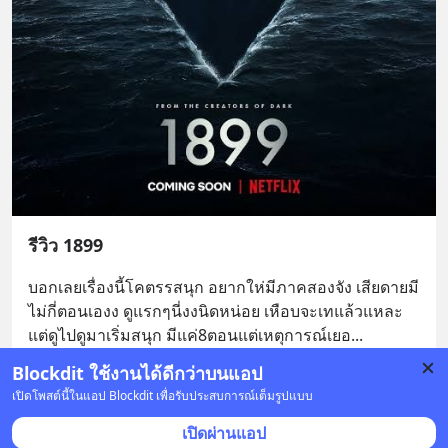
รีวิว 1899
บอกเลยเรื่องนี้โคตรรสนุก อยากให่มีภาคสองจัง เสียดายมี
ไม่กี่ตอนเองง ดูแรกๆนี่งงนิดหน่อย เหือบจะเทแล้วแหละ 
แต่ดูไปดูมาเริ่มสนุก มีแค่8ตอนแต่เหตุการณ์เยอ
... 
ดูเพิ่มเติม
Blockdit ใช้งานได้ดีกว่าบนแอป
1
เปิดโพสต์นี้ในแอป Blockdit เพื่อรับประสบการณ์เต็มรูปแบบ
3 บันทึก
2
เปิดผ่านแอป