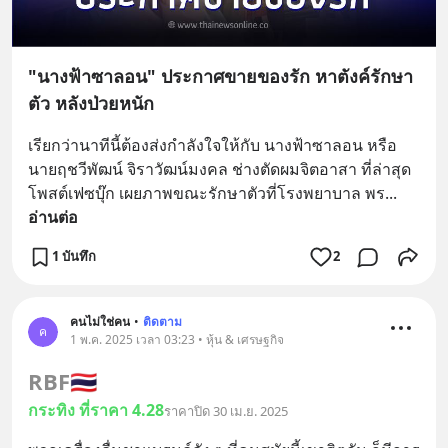
"นางฟ้าซาลอน" ประกาศขายของรัก หาตังค์รักษา
ตัว หลังป่วยหนัก
เรียกว่านาทีนี้ต้องส่งกำลังใจให้กับ นางฟ้าซาลอน หรือ
นายฤชวีพัฒน์ จิราวัฒน์มงคล ช่างตัดผมจิตอาสา ที่ล่าสุด
โพสต์เฟซบุ๊ก เผยภาพขณะรักษาตัวที่โรงพยาบาล พร
... 
อ่านต่อ
1 บันทึก
2
คนไม่ใช่คน
•
ติดตาม
ค
1 พ.ค. 2025 เวลา 03:23 • หุ้น & เศรษฐกิจ
RBF
🇹🇭
กระทิง ที่ราคา 4.28
ราคาปิด 30 เม.ย. 2025