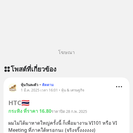
english.in.th/event/inspire-english-
x-ด-ดล-blog-mrtharadhol-แคมเปญ
พิเศษ/ ติดต่อสอบถามคอร์สเรียนเพิ่ม
เติม Line : https://lin.ee/uaQvU5C
#เรียนรู้ผ่านการใช้จริง #มากกว่าการ
เรียนภาษา #InspireEnglish
โฆษณา
โพสต์ที่เกี่ยวข้อง
หุ้นวันละตัว
•
ติดตาม
1 มี.ค. 2025 เวลา 16:01 • หุ้น & เศรษฐกิจ
HTC
🇹🇭
กระทิง ที่ราคา 16.80
ราคาปิด 28 ก.พ. 2025
ผมไม่ได้มาหาดใหญ่ครั้งนี้ ก็เพื่อมางาน VI101 หรือ VI 
Meeting ที่ภาคใต้หรอกนะ (จริงจริ๊งงงงงง)