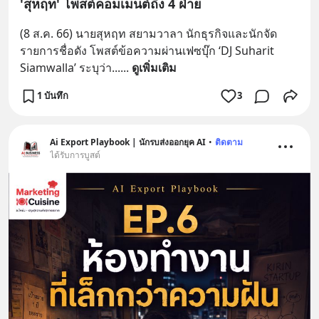
'สุหฤท' โพสต์คอมเมนต์ถึง 4 ฝ่าย
(8 ส.ค. 66) นายสุหฤท สยามวาลา นักธุรกิจและนักจัด
รายการชื่อดัง โพสต์ข้อความผ่านเฟซบุ๊ก ‘DJ Suharit 
Siamwalla’ ระบุว่า...
... 
ดูเพิ่มเติม
1 บันทึก
3
Ai Export Playbook | นักรบส่งออกยุค AI
•
ติดตาม
ได้รับการบูสต์