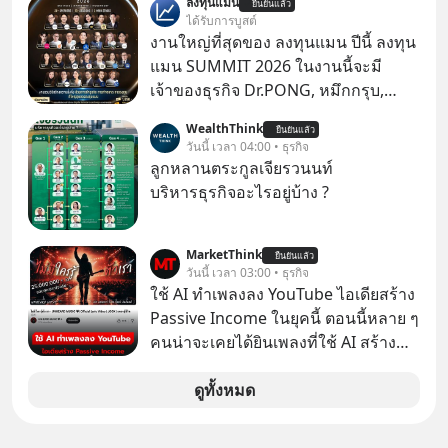
ลงทุนแมน
ยืนยันแล้ว
กล่องมือถือ? หรือลำโพง JBL ถึงวางขาย
ได้รับการบูสต์
เกลื่อนตามห้างทั่วไป? ทั้งที่จริง ๆ แล้ว
งานใหญ่ที่สุดของ ลงทุนแมน ปีนี้ ลงทุน
ชื่อเหล่านี้คือ “ตำนาน” ระดับเทพที่นัก
แมน SUMMIT 2026 ในงานนี้จะมี
เล่นเครื่องเสียงยุคก่อนยอมจ่ายเงินหลัก
เจ้าของธุรกิจ Dr.PONG, หมึกกรุบ,
แสนเพื่อครอบครอง แต่เบื้องหลังความ
Srichand, Jones’ Salad, LA GLACE,
WealthThink
แมสนี้ มีโศกนาฏกรรมของโลกธุรกิจ
ยืนยันแล้ว
Fastwork, MizuMi, KARMART, อิชิตัน
วันนี้ เวลา 04:00 • ธุรกิจ
ซ่อนอยู่ อาณาจักรเครื่องเสียงที่ยิ่งใหญ่
มาแชร์ความรู้การสร้างธุรกิจ
ลูกหลานตระกูลเจียรวนนท์
ที่สุดบนโลก ถูกกว้านซื้อไปด้วยมูลค่า 8
บริหารธุรกิจอะไรอยู่บ้าง ?
พันล้านดอลลาร์โดย Samsung และสิ่ง
ที่เจ็บปวดที่สุดคือ ยักษ์ใหญ่จาก
เกาหลีใต้ไม่ได้ซื้อเพราะหลงใหลใน
MarketThink
ยืนยันแล้ว
วันนี้ เวลา 03:00 • ธุรกิจ
เสียงเพลง แต่ซื้อเพื่อเป็นทางลัดเอา
ใช้ AI ทำเพลงลง YouTube ไอเดียสร้าง
เทคโนโลยีไปใส่ในหน้าปัดรถยนต์
Passive Income ในยุคนี้ ตอนนี้หลาย ๆ
อัจฉริยะ จากจุดสูงสุดของศิลปะแห่ง
คนน่าจะเคยได้ยินเพลงที่ใช้ AI สร้าง
เสียงดนตรี ทำไมถึงจบลงด้วยการเป็น
ผ่านหูกันมาบ้าง เช่น เพลง “ไม่มีใคร
แค่บรรทัดหนึ่งในบัญชีทรัพย์สินของ
รู้ตัวเรา” จากช่องชื่อว่า UNHEARD
ดูทั้งหมด
บริษัทอื่น เลือกฟังกันได้เลยนะครับ อย่า
MUSIC ที่ตอนนี้มียอดรับชมกว่า 26
ลืมกด Follow ติดตาม PodCast ช่อง
ล้านครั้งแล้ว
Geek Forever’s Podcast ของผมกัน