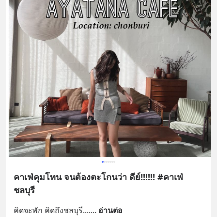
คาเฟ่คุมโทน จนต้องตะโกนว่า ดีย์!!!!!! #คาเฟ่
ชลบุรี
คิดจะพัก คิดถึงชลบุรี....
... 
อ่านต่อ