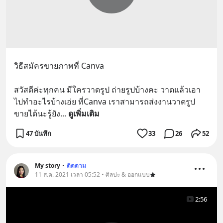
วิธีสมัครขายภาพที่ Canva
สวัสดีค่ะทุกคน มีใครวาดรูป ถ่ายรูปบ้างคะ วาดแล้วเอา
ไปทำอะไรบ้างเอ่ย ที่Canva เราสามารถส่งงานวาดรูป 
ขายได้นะรู้ยัง
... 
ดูเพิ่มเติม
47 บันทึก
33
26
52
My story
•
ติดตาม
11 ส.ค. 2021 เวลา 05:52 • ศิลปะ & ออกแบบ
2:56