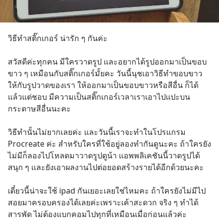
วิธีทําสติ๊กเกอร์ น่ารัก ๆ กันค่ะ 
สวัสดีค่ะทุกคน มีใครวาดรูป และอยากได้รูปออกมาเป็นขอบ
ขาว ๆ เหมือนกับสติ๊กเกอร์มั้ยคะ วันนี้นุชเอาวิธีทําขอบขาว
ให้กับรูปวาดของเรา ให้ออกมาเป็นขอบขาวหรือสีอื่น ก็ได้
แล้วแต่ชอบ มีความเป็นสติ๊กเกอร์เวลาเราเอาไปแปะบน
กระดาษสีอื่นนะคะ 
วิธีทำนั้นไม่ยากเลยค่ะ และวันนี้เราจะทำในโปรแกรม 
Procreate ค่ะ สำหรับใครที่ใช้อยู่ลองทำกันดูนะคะ ถ้าใครยัง
ไม่มีก็ลองไปโหลดมาวาดรูปดูน้า แอพพลิเคชันนี้วาดรูปได้
สนุก ๆ เเละยังเอาผลงานไปต่อยอดสร้างรายได้อีกด้วยนะคะ 
เดี๋ยวนี้น่าจะใช้ ipad กันเยอะเลยใช่ไหมคะ ถ้าใครยังไม่มีไป
สอยมาครอบครองได้เลยค่ะเพราะเค้าสะดวก จริง ๆ ทําได้
สารพัด ไม่ต้องแบกคอมไปทุกที่เหมือนเมื่อก่อนแล้วค่ะ 