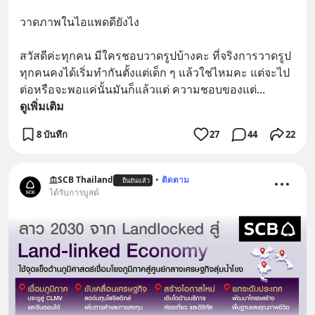
วาดภาพในไอแพดดียังไง
สวัสดีค่ะทุกคน มีใครชอบวาดรูปบ้างคะ ที่จริงการวาดรูป
ทุกคนคงได้เริ่มทำกันตั้งแต่เด็ก ๆ แล้วใช่ไหมคะ แต่จะไป
ต่อหรือจะพอแค่นั้นมันก็แล้วแต่ ความชอบของแต่
... 
ดูเพิ่มเติม
8 บันทึก
27
44
22
SCB Thailand
•
ติดตาม
ยืนยันแล้ว
ได้รับการบูสต์