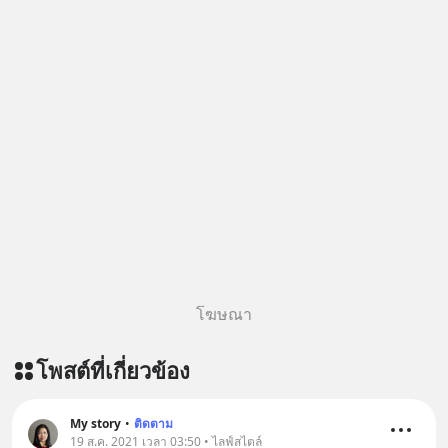
โฆษณา
โพสต์ที่เกี่ยวข้อง
My story
•
ติดตาม
19 ส.ค. 2021 เวลา 03:50 • ไลฟ์สไตล์