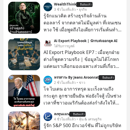
WealthThink
ยืนยันแล้ว
3 ชั่วโมงที่แล้ว • ธุรกิจ
รู้จักแนวคิด สร้างธุรกิจล้านล้าน
ดอลลาร์ จากตลาดไม่มีมูลค่า ที่เจนเซน
หวง ใช้ เมื่อพูดถึงไอเดียการเริ่มต้นทำ
ธุรกิจ หลายคนก็คงมองว่าควรเริ่มต้น
Ai Export Playbook | นักรบส่งออกยุค AI
ทำธุรกิจที่อยู่ในตลาดใหญ่ ๆ ที่ต้องมี
ได้รับการบูสต์
ลูกค้า พร้อมขายได้ทันที
AI Export Playbook EP7 : เมื่อทุกฝ่าย
ต่างก็พูดความจริง | ข้อมูลไม่ได้โกหก
แต่คนเราเลือกมองเฉพาะส่วนที่เกี่ยวกับ
ตัวเองเสมอ
หรรสาระ By Jeans Aroonrat
ยืนยันแล้ว
2 ชั่วโมงที่แล้ว • ข่าว
โจ ไบเดน อาการทรุด มะเร็งลามถึง
กระดูก ลูกชายยืนยัน พ่อยังใจสู้ เป็นช่วง
เวลาที่ชาวอเมริกันต้องส่งกำลังใจให้กับ
โจ ไบเดน อดีตผู้นำสหรัฐในวัย 83 ปี ที่
ลงทุนแมน
ยืนยันแล้ว
ตอนนี้กำลังต่อสู้กับโรคมะเร็งอย่างหนัก
4 ชั่วโมงที่แล้ว • หุ้น & เศรษฐกิจ
ล่าสุด ฮันเตอร์ ไบเดน ลูกชายได้ออกมา
รู้จัก S&P 500 อีกเวอร์ชัน ที่ไม่ถูกบริษัท