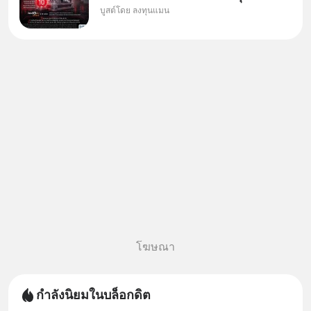
บูสต์โดย ลงทุนแมน
ใหม่ 9 ตัว เข้ากองทุน.. ครอบคลุม
ทั้งซัปพลายเชน AI จีน พิเศษ ช่วง
3 - 19 ส.ค. 69 มีโปรโมชัน ลด
50% ค่าธรรมเนียมซื้อ | ยอด 2
ล้านบาทขึ้นไป ฟรีค่าธรร
โฆษณา
กำลังนิยมในบล็อกดิต