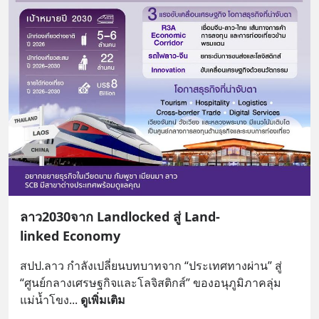
ลาว2030จาก Landlocked สู่ Land-
linked Economy
สปป.ลาว กำลังเปลี่ยนบทบาทจาก “ประเทศทางผ่าน” สู่ 
“ศูนย์กลางเศรษฐกิจและโลจิสติกส์” ของอนุภูมิภาคลุ่ม
แม่น้ำโขง
... 
ดูเพิ่มเติม