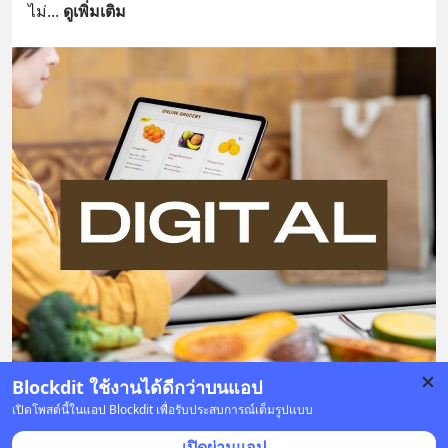
ไม่
... 
ดูเพิ่มเติม
Blockdit ใช้งานได้ดีกว่าบนแอป
เปิดโพสต์นี้ในแอป Blockdit เพื่อรับประสบการณ์เต็มรูปแบบ
4 บันทึก
7
12
7
เปิดผ่านแอป