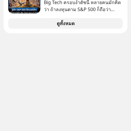
เปิดเผยอาการของพ่อว่า "น่าเป็นห่วง
Big Tech ครอบงำดัชนี หลายคนมักคิด
อย่างมาก" เนื่องจากมะเร็งได้ลุกลามไป
ว่า ถ้าลงทุนตาม S&P 500 ก็ถือว่า
ยังกระดูก และอวัยวะอื่นของร่างกาย ที่
กระจายความเสี่ยงแล้ว เพราะเป็นการ
สร้างความเจ็บปวดทรมานอย่างรุนแรง
ลงทุนมากถึง 500 บริษัท
ดูทั้งหมด
แต่ยืนยันว่า โจ ไบเดน พ่อของเขายังใจ
สู้ เพื่อรักษาอาการป่วยของตนอย่างเต็ม
ที่