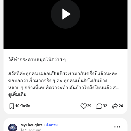
วิธีทำกระดาษสมุดโน้ตง่าย ๆ
สวัสดีค่ะทุกคน เผลอแป๊บเดียวเรามากันครึ่งปีแล้วนะคะ 
ขอบอกว่าเร็วมากจริง ๆ ค่ะ ทุกคนเป็นยังไงกันบ้าง 
หลาย ๆ อย่างที่เคยคิดว่าจะทำ มันก้าวไปถึงใหนแล้ว ส
... 
ดูเพิ่มเติม
10 บันทึก
29
32
24
MyThoughts
•
ติดตาม
ได้รับการบูสต์