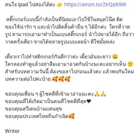
สนใจ ipad ไปส่องได้ค่ะ 👉 
https://amzn.to/2VQpKWA
 สติ๊กเกอร์แบบนี้กําลังเป็นที่นิยมเอาไปใช้ในสมุดโน๊ต ติด
ของใช้น่ารัก ๆ และนําไปติดสิ้นค้าอื่น ๆ ได้อีกค่ะ  ใครที่วาด
รูป สามารถเอามาทำเป็นแบบสติ๊กเกอร์ นําไปขายได้อีก ถือว่า
วาดครั้งเดียว ขายได้หลายรูปแบบเลยน้า ดีใช่มั้ยหล่ะ  
เดี๋ยวเราไปทำสติกเกอร์กันดีกว่าค่ะ เดี๋ยวมันจะยาว 😀
ใครลองทำดูแล้วอย่าลืมเอามาอวดกันบ้างนะคะอยากเห็น 🙂  
สำหรับบทความวันนี้ ต้องขอลาไปก่อนแล้วค่ะ แล้วพบกันใหม่
บทความต่อไปค่ะบ้าย 🥰🥰🥰
ขอบคุณเพื่อน ๆ ผู้โชคดีที่เข้ามาอ่านนะคะ🙏🙏
ขอบคุณที่ได้เกิดมาเป็นคนที่โชคดีที่สุด❤️
ขอบคุณสวีเดนบ้านแสนสุข
ขอบคุณประเทศไทยถิ่นกำเนิด🥰
Writer