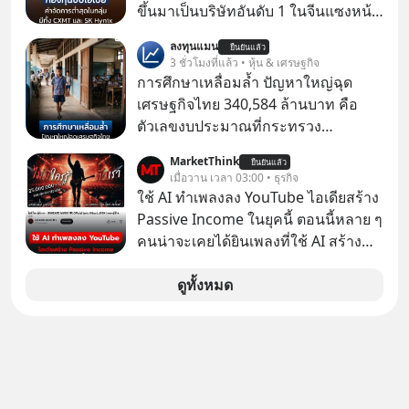
ราว 500 ล้านบาท) เพียงเพราะเขาไม่
ขึ้นมาเป็นบริษัทอันดับ 1 ในจีนแซงหน้า
อยากขังตัวเองไว้ในกล่องเดิมๆ ผลที่
Tencent ขณะเดียวกัน TSMC เป็น
ลงทุนแมน
ตามมาคือ โทรศัพท์ของเขากลายเป็น
ยืนยันแล้ว
บริษัทอันดับ 1 ในไต้หวันมานานแล้ว
3 ชั่วโมงที่แล้ว • หุ้น & เศรษฐกิจ
ความเงียบสนิทนานถึง 14 เดือนเต็ม แต่
การศึกษาเหลื่อมล้ำ ปัญหาใหญ่ฉุด
ความเงียบและ "ไฟแดง" ในวันนั้นกลับ
เศรษฐกิจไทย 340,584 ล้านบาท คือ
กลายเป็นการถอยหลังเพื่อตั้งหลัก จนส่ง
ตัวเลขงบประมาณที่กระทรวง
ให้เขาก้าวขึ้นไปยืนถือรางวัลออสการ์
ศึกษาธิการ ได้รับจัดสรรในงบประมาณ
ในบทบาทที่เปลี่ยนชีวิตเขาไปตลอดกาล
MarketThink
ยืนยันแล้ว
รายจ่ายประจำปี 2568 ซึ่งมากที่สุดเป็น
เมื่อวาน เวลา 03:00 • ธุรกิจ
ใน MM EP. นี้ เราจะมาร่วมถอดรหัส
อันดับ 2 รองจากกระทรวงการคลัง
ใช้ AI ทำเพลงลง YouTube ไอเดียสร้าง
และปรับวิธีคิดกันว่า Greenlight (ไฟ
Passive Income ในยุคนี้ ตอนนี้หลาย ๆ
เขียว) จะสร้างมันขึ้นมาล่วงหน้าด้วย
คนน่าจะเคยได้ยินเพลงที่ใช้ AI สร้าง
วินัยและความพร้อมได้อย่างไร?
ผ่านหูกันมาบ้าง เช่น เพลง “ไม่มีใคร
Yellowlight (ไฟเหลือง) จะรับมือกับ
รู้ตัวเรา” จากช่องชื่อว่า UNHEARD
ดูทั้งหมด
สัญญาณเตือน และชะลอตัวอย่างมีสติ
MUSIC ที่ตอนนี้มียอดรับชมกว่า 26
อย่างไร? Redlight (ไฟแดง) จะเปลี่ยน
ล้านครั้งแล้ว
อุปสรรคและความผิดพลาดให้กลายเป็น
บทเรียนที่ส่งเราไปได้ไกลกว่าเดิมได้
อย่างไร? หากคุณกำลังรู้สึกว่าชีวิตเจอ
แต่ทางตัน ลองเปิดใจฟัง EP. นี้ แล้วคุณ