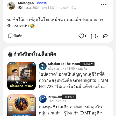
MalangKo
•
ติดตาม
14 ส.ค. 2021 เวลา 14:31 • ความคิดเห็น
ขอชื่อให้ยาวที่สุดในโลกเหมือน กทม. เพื่อประกอบการ
พิจารณาคับ 🤣
บันทึก
1
2
กำลังนิยมในบล็อกดิต
Mission To The Moon
ยืนยันแล้ว
เมื่อวาน เวลา 13:00 • หนังสือ
"อุปสรรค" อาจเป็นสัญญาณสู่ชีวิตที่ดี
กว่า? #สรุปหนังสือ Greenlights | MM
EP.2725 “ไฟแดงในวันนี้ แท้จริงแล้ว
อาจเป็นสัญญาณไฟเขียวที่ยังไม่ถึงเวลา
ลงทุนแมน
ยืนยันแล้ว
เปลี่ยนสี” McConaughey ดาราดาวรุ่ง
ได้รับการบูสต์
ในยุคหนึ่ง เคยปฏิเสธเงินค่าตัวหนังรอม
กองทุน ชิปเอเชีย ค่าจัดการต่ำสุดใน
คอมที่สูงถึง 14.5 ล้านดอลลาร์ (หรือ
กลุ่ม มาแล้ว.. รู้ไหมว่า CXMT อยู่ดี ๆ