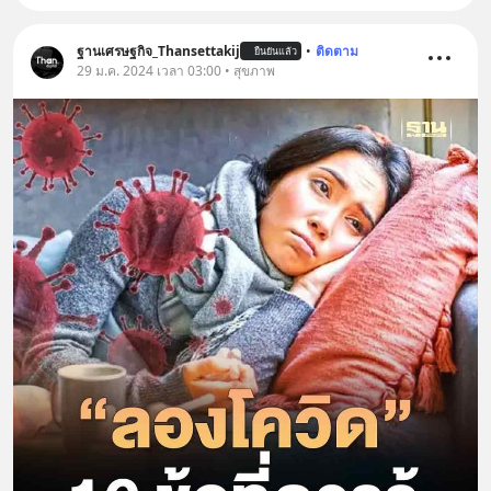
ฐานเศรษฐกิจ_Thansettakij
•
ติดตาม
ยืนยันแล้ว
29 ม.ค. 2024 เวลา 03:00 • สุขภาพ