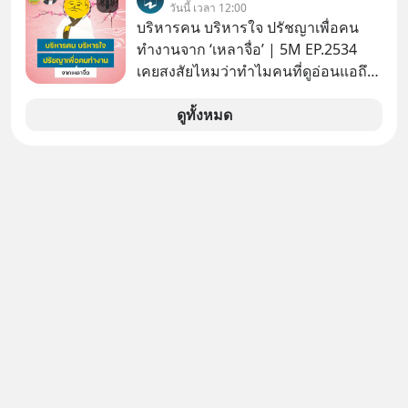
เบอร์ต้น ๆ ของโลก
วันนี้ เวลา 12:00
บริหารคน บริหารใจ ปรัชญาเพื่อคน
ทำงานจาก ‘เหลาจื่อ’ | 5M EP.2534
เคยสงสัยไหมว่าทำไมคนที่ดูอ่อนแอถึง
กลายเป็นคนที่เข้มแข็งที่สุดในบาง
สถานการณ์ แล้วทำไมคนที่ไม่ออกแรง
ดูทั้งหมด
ทำอะไรเลยถึงประสบความสำเร็จได้ไว
กว่าใครเพื่อน? ไม่แน่ว่าคนกลุ่มนี้อาจ
จะเป็นคนที่รู้จักบริหารใจตัวเอง และคน
รอบตัวได้เก่งที่สุดก็เป็นได้ โดยพอดแค
สต์ 5M ในวันนี้จะพาทุกคนไปสำรวจวิธี
การบริหารคนและบริหารใจ ปรัชญา
เพื่อคนทำงานจาก ‘เหลาจื่อ’ (เล่าจื๊อ) นัก
ปราชญ์จีนแห่งยุคไปด้วยกัน