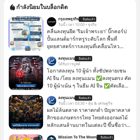
กำลังนิยมในบล็อกดิต
กรุงเทพธุรกิจ
ยืนยันแล้ว
วันนี้ เวลา 10:00 • ธุรกิจ
คลื่นลงทุนยึด ‘ริมเจ้าพระยา’ บิ๊กคอร์ป
ปั้นแลนด์มาร์กหรูระดับโลก พื้นที่
ยุทธศาสตร์การลงทุนที่เคลื่อนไหว
คึกคักเวลานี้ถูกจับตามองที่บริเวณ “ริม
ลงทุนแมน
ยืนยันแล้ว
แม่น้ำเจ้าพระยา” นับเป็นคลื่นการลงทุน
ได้รับการบูสต์
ลูกที่ 2 ในการพัฒนาการท่องเที่ยว 2 ฝั่ง
โอกาสลงทุน 10 ผู้นำ ทั้งซัปพลายเชน
แม่น้ำเจ้าพระยา ต่อจาก “ไอคอนสยาม
AI จีน /โดย ลงทุนแมน ✅ลงทุนตรง คัด
โมเดล” ภายใต้ 3 พันธมิตรร่วมทุน
10 ผู้นำเน้น ๆ ในธีม AI จีน ✅คัดเลือก
บริษัท สยามพิวรรธน์ จำกัด, แมกโนเลีย
หุ้นใหม่ 9 ตัว เข้ากองทุน ✅ร่วมเป็น
ลงทุนแมน
ควอลิตี้ ดีเวล็อปเม้นต์ คอร์ปอเรชั่น และ
ยืนยันแล้ว
เจ้าของผู้นำ AI จีน ตั้งแต่โรงงานผลิตชิป
วันนี้ เวลา 03:30 • หุ้น & เศรษฐกิจ
เครือเจริญโภคภัณฑ์
หน่วยความจำ โมเดล AI ยันหุ่นยนต์
ผลไม้ล้นตลาด ราคาตกต่ำ ปัญหาคลาส
✅ได้การรับยกเว้นภาษี Capital Gain
สิกของเกษตรกรไทย ไทยส่งออกผลไม้
ตามกฎหมายภาษีของประเทศไทย
หลักแสนล้านบาทในแต่ละปี ขึ้นชื่อว่า
เป็นผู้ผลิตและส่งออกผลไม้เมืองร้อน
Mission To The Moon
ยืนยันแล้ว