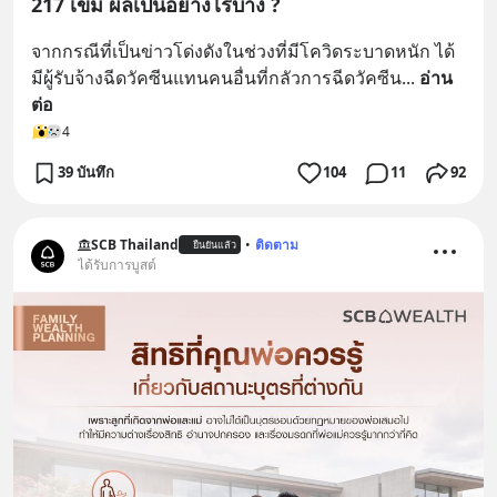
217 เข็ม ผลเป็นอย่างไรบ้าง ?
จากกรณีที่เป็นข่าวโด่งดังในช่วงที่มีโควิดระบาดหนัก ได้
มีผู้รับจ้างฉีดวัคซีนแทนคนอื่นที่กลัวการฉีดวัคซีน
... 
อ่าน
ต่อ
4
39 บันทึก
104
11
92
SCB Thailand
•
ติดตาม
ยืนยันแล้ว
ได้รับการบูสต์