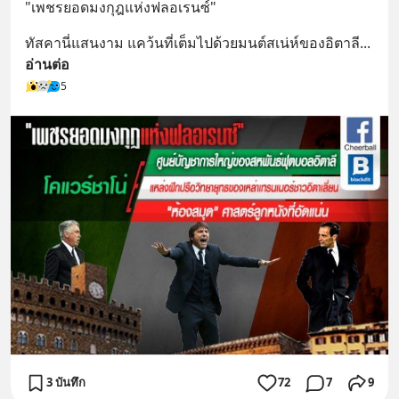
"เพชรยอดมงกุฎแห่งฟลอเรนซ์"
ทัสคานี่แสนงาม แคว้นที่เต็มไปด้วยมนต์สเน่ห์ของอิตาลี
... 
อ่านต่อ
5
3 บันทึก
72
7
9