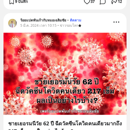
9 บันทึก
37
12
ร้อยแปดพันเก้ากับหมอเฉลิมชัย
•
ติดตาม
5 มี.ค. 2024 เวลา 10:15 • ข่าวรอบโลก
ชายเยอรมนีวัย 62 ปี ฉีดวัคซีนโควิดคนเดียวมากถึง