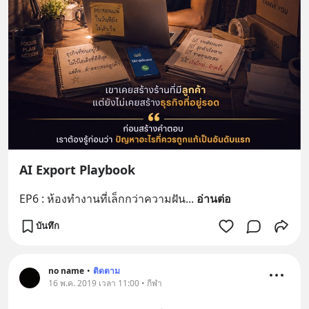
AI Export Playbook
EP6 : ห้องทำงานที่เล็กกว่าความฝัน
... 
อ่านต่อ
บันทึก
no name
•
ติดตาม
16 พ.ค. 2019 เวลา 11:00 • กีฬา