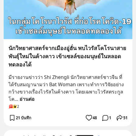
นักวิทยาศาสตร์จากเมืองอู่ฮั่น พบไวรัสโคโรนาสาย
พันธุ์ใหม่ในค้างคาว เข้าเซลล์ของมนุษย์ในหลอด
ทดลองได้
มีรายงานข่าวว่า Shi Zhengli นักวิทยาศาสตร์ชาวจีน ที่
ได้รับสมญานามว่า Bat Woman เพราะทำการวิจัยอย่าง
กว้างขวางเรื่องไวรัสในค้างคาว โดยเฉพาะไวรัสตระกูล
โค
... 
อ่านต่อ
2
21 บันทึก
48
1
51