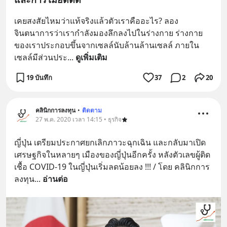
เคยสงสัยไหมว่าแท้จริงแล้วตัวเราคืออะไร? ลอง
จินตนาการว่าเรากำลังมองลึกลงไปในร่างกาย ร่างกาย
ของเราประกอบขึ้นจากเซลล์นับล้านล้านเซลล์ ภายใน
เซลล์มีส่วนประ
... 
ดูเพิ่มเติม
19 บันทึก
37
2
20
คลินิกการลงทุน
•
ติดตาม
27 พ.ค. 2020 เวลา 14:15 • ธุรกิจ
ญี่ปุ่น เตรียมประกาศยกเลิกภาวะฉุกเฉิน และกลับมาเปิด
เศรษฐกิจในหลายๆ เมืองของญี่ปุ่นอีกครั้ง หลังตัวเลขผู้ติด
เชื้อ COVID-19 ในญี่ปุ่นเริ่มลดน้อยลง !!! / โดย คลินิกการ
ลงทุน
... 
อ่านต่อ