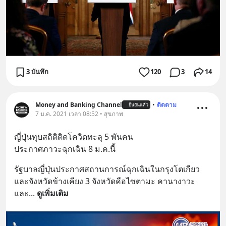
3 บันทึก
120
3
14
Money and Banking Channel
•
ติดตาม
ยืนยันแล้ว
7 ม.ค. 2021 เวลา 08:52 • สุขภาพ
ญี่ปุ่นทุบสถิติติดโควิดทะลุ 5 พันคน 
ประกาศภาวะฉุกเฉิน 8 ม.ค.นี้
รัฐบาลญี่ปุ่นประกาศสถานการณ์ฉุกเฉินในกรุงโตเกียว 
และจังหวัดข้างเคียง 3 จังหวัดคือไซตามะ คานางาวะ 
และ
... 
ดูเพิ่มเติม