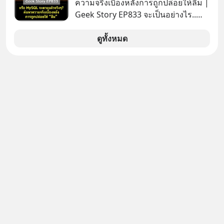
ความจริงเบื้องหลังการถูกปล่อยให้ลืม |
Geek Story EP833 จะเป็นอย่างไร..
เมื่อซอฟต์แวร์ฟรีที่หล่อเลี้ยงเว็บไซต์
กว่าครึ่งโลก ถูกมหาเศรษฐีคู่แข่งทุ่มเงิน
ดูทั้งหมด
ซื้อกิจการไป? นี่คือเรื่องจริงของ
MySQL ฐานข้อมูลระดับตำนานที่
โปรแกรมเมอร์คนหนึ่งใช้เวลา 27 ปี
ปลุกปั้นและตั้งชื่อตามลูกสาวของตัวเอง
เมื่อรู้ว่าผลงานชิ้นเอกกำลังจะตกไปอยู่
ในมือของอาณาจักรที่จ้องจะทำลายมัน
เขาถึงขั้นต้องเขียนจดหมายเปิดผนึก
ขอร้องคนทั้งอินเทอร์เน็ตให้ช่วยหยุดยั้ง
ดีลนี้! เกิดอะไรขึ้นหลังจากการควบรวม
กิจการครั้งประวัติศาสตร์? ยักษ์ใหญ่
ตั้งใจซื้อไปพัฒนาต่อ หรือแค่ซื้อไป “ฆ่า”
ให้พ้นทางกันแน่? และทำไมจุดจบของ
เรื่องนี้ ถึงเป็นการฆาตกรรมแบบสโลว์
โมชันที่ไม่มีแม้แต่ศพให้เห็น? เลือกฟัง
กันได้เลยนะครับ อย่าลืมกด Follow