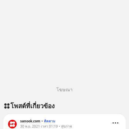
ติดตาม PodCast ช่อง Geek Forever’s
Podcast ของผมกันด้วยนะครับ 🎧 ฟัง
ผ่าน Spotify : https://bit.ly/4g4SW17
🎧 ฟังผ่าน Apple Podcast :
https://bit.ly/4cw7rdh 🎧 ฟังผ่าน
Podbean : https://bit.ly/4hVgqrY 🎧
ฟังผ่าน Youtube :
https://youtu.be/Jj3neoUL72g The
original article appeared here
https://www.tharadhol.com/geek-
story-ep833-or-is-mysql-really-
dying/ ติดตามสาระดี ๆ อัพเดททุกวัน
ผ่าน Line OA ด.ดล Blog คลิกเลย -->
โฆษณา
https://lin.ee/aMEkyNA
========================= 📣
โพสต์ที่เกี่ยวข้อง
สนับสนุนโดย 📣
=========================
เครียด หลับยาก ผมอยากแนะนำ
sanook.com
•
ติดตาม
30 พ.ย. 2021 เวลา 01:19 • สุขภาพ
ผลิตภัณฑ์เสริมอาหาร Diip CBD ช่วย