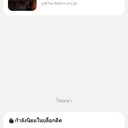
บูสต์โดย Before you go
ต้องการกลับบ้านจริงหรือ
(SPOILED ALERT!!!) 🔥 264.1
โฆษณา
กำลังนิยมในบล็อกดิต