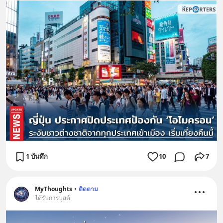
1 บันทึก
10
7
MyThoughts
•
ติดตาม
ได้รับการบูสต์