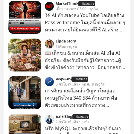
MarketThink
ยืนยันแล้ว
เมื่อวาน เวลา 03:00 • ธุรกิจ
ใช้ AI ทำเพลงลง YouTube ไอเดียสร้าง
Passive Income ในยุคนี้ ตอนนี้หลาย ๆ
คนน่าจะเคยได้ยินเพลงที่ใช้ AI สร้าง
ผ่านหูกันมาบ้าง เช่น เพลง “ไม่มีใคร
Lipda Story
รู้ตัวเรา” จากช่องชื่อว่า UNHEARD
ได้รับการบูสต์
MUSIC ที่ตอนนี้มียอดรับชมกว่า 26
📖 เด็กซน & สนามเด็กเล่น AI เมื่อ AI
ล้านครั้งแล้ว
อัจฉริยะ ต้องรับมือกับผู้ใช้สายกาว...ผู้
ซึ่งเข้าใจคำว่า "สายกาว" ผิดมาตลอด
เกือบปี 🤣
ลงทุนแมน
ยืนยันแล้ว
3 ชั่วโมงที่แล้ว • หุ้น & เศรษฐกิจ
การศึกษาเหลื่อมล้ำ ปัญหาใหญ่ฉุด
เศรษฐกิจไทย 340,584 ล้านบาท คือ
ตัวเลขงบประมาณที่กระทรวง
ศึกษาธิการ ได้รับจัดสรรในงบประมาณ
ด.ดล Blog
ยืนยันแล้ว
รายจ่ายประจำปี 2568 ซึ่งมากที่สุดเป็น
7 ชั่วโมงที่แล้ว • ธุรกิจ
อันดับ 2 รองจากกระทรวงการคลัง
หรือ MySQL จะตายแล้วจริงๆ? ค้นหา