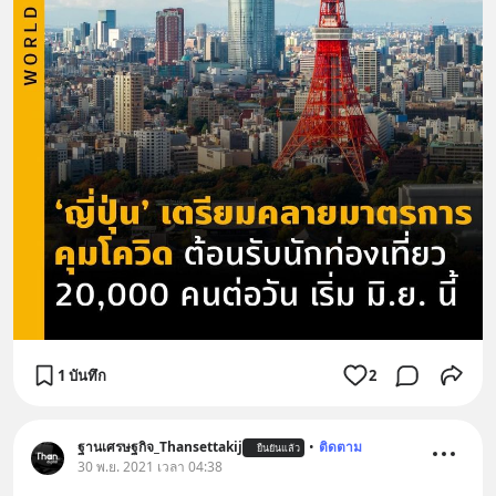
1 บันทึก
2
ฐานเศรษฐกิจ_Thansettakij
•
ติดตาม
ยืนยันแล้ว
30 พ.ย. 2021 เวลา 04:38