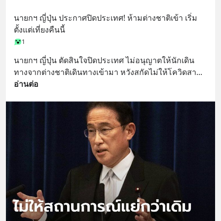
บรรเทาความเครียด ลดความวิตกกังวล
นายกฯ ญี่ปุ่น ประกาศปิดประเทศ! ห้ามต่างชาติเข้า เริ่ม
เพิ่มการผ่อนคลาย ซึ่งช่วยให้การนอน
ตั้งแต่เที่ยงคืนนี้
หลับมีประสิทธิภาพมากยิ่งขึ้น 📍 สนใจ
1
สั่งซื้อสินค้า Diip CBD 💬 LINE :
@diipgeek 🔗 หรือกดลิงก์
นายกฯ ญี่ปุ่น ตัดสินใจปิดประเทศ ไม่อนุญาตให้นักเดิน
https://lin.ee/U91Fzyz
ทางจากต่างชาติเดินทางเข้ามา หวังสกัดไม่ให้โควิดสา
... 
อ่านต่อ