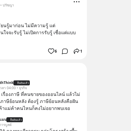
 • ปรัชญา
เรียนรู้มาก่อน ไม่มีความรู้ แต่
นใจจะรับรู้ ไม่เปิดการรับรู้ เชื่อแต่แบบ
6
1
thThink
ยืนยันแล้ว
 เวลา 04:00 • ธุรกิจ
อ เรื่องภาษี ที่คนขายของออนไลน์ แล้วไม่
ษีย้อนหลัง ต้องรู้ ภาษีย้อนหลังคือฝัน
พ่อค้าแม่ค้าคนไหนก็คงไม่อยากพบเจอ
นแมน
ยืนยันแล้ว
การบูสต์