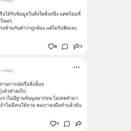
 • ปรัชญา
รือได้รับข้อมูลในสิ่งใดสิ่งหนึ่ง แต่พร้อมที่
องใหม่ๆ
่ตรงข้ามกับคำว่าถูกต้อง แต่ไม่รับฟังและ
6
1
 • ปรัชญา
สถานการณ์หรือสิ่งนั้นๆ 
ู้แล้วทำลงไป 
คือเราไม่มีฐานข้อมูลมาก่อน ไม่เคยทำมา
ม่ถ้าไม่มีคนให้ถาม พอเราลงมือทำแล้วมัน
1