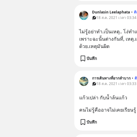
Dunlasin Leelaphata
•
ต
18 ส.ค. 2021 เวลา 03:34
ไม่รู้อย่าทำ.เป็น​เหตุ.. โง่ท
เพราะฉะนั้นต่างกันที่, เหตุ
ด้วย.เหตุมันผิด
บันทึก
การเดินทางที่ยากลำบาก
•
ต
18 ส.ค. 2021 เวลา 03:33
แก้วเปล่า กับน้ำล้นแก้ว
คนไม่รู้คืออาจไม่เคยเรียนรู้ แ
บันทึก