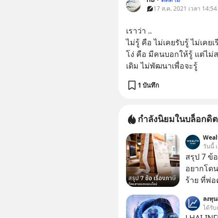
17 ส.ค. 2021 เวลา 14:54
เราว่า .. 
ไม่รู้ คือ ไม่เคยรับรู้ ไม่เคย
โง่ คือ มีคนบอกให้รู้ แต่ไม่ส
เดิม ไม่พัฒนาเพื่อจะรู้
1 บันทึก
กำลังนิยมในบล็อกดิต
Weal
วันนี้
สรุป 7 ข้
อยากโดนภา
ร้าย ที่
ลงทุ
ได้รับ