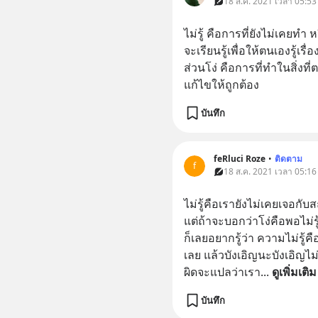
18 ส.ค. 2021 เวลา 05:53
ไม่รู้ คือการที่ยังไม่เคยทำ ห
จะเรียนรู้เพื่อให้ตนเองรู้เรื่
ส่วนโง่ คือการที่ทำในสิ่งที
แก้ไขให้ถูกต้อง
บันทึก
feRluci Roze
•
ติดตาม
f
18 ส.ค. 2021 เวลา 05:16
ไม่รู้คือเรายังไม่เคยเจอกับ
แต่ถ้าจะบอกว่าโง่คือพอไม่ร
ก็เลยอยากรู้ว่า ความไม่รู้
เลย แล้วบังเอิญนะบังเอิญไ
ผิดจะแปลว่าเรา
... 
ดูเพิ่มเติม
บันทึก