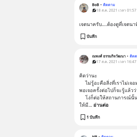
BoB
•
ติดตาม
18 ส.ค. 2021 เวลา 01:57
เจตนาครับ….ต้องดูที่เจตนาที่เริ
บันทึก
ณพงศ์ ธรรมกิจวัฒนา
•
ติด
17 ส.ค. 2021 เวลา 16:47
คิดว่านะ 
     ไม่รู้อะคือสิ่งที่เราไม่เจอมาก่อน พอพึ่งเจอมันก็จะแบบอีหยังวะ แต่
พอเจอครั้งต่อไปก็จะรู้แล้ว
     โง่ก็ต่อให้สถานการณ์นั้นเป็นร้อยๆรอบก็ไม่สามารถแก้มันได้ ต่อ
ให้มี
... 
อ่านต่อ
1 บันทึก
HB
•
ติดตาม