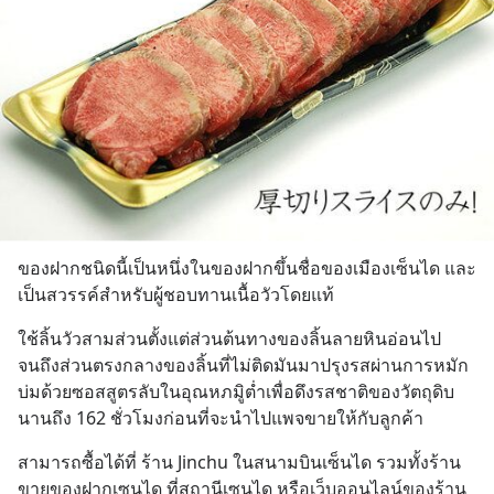
ของฝากชนิดนี้เป็นหนึ่งในของฝากขึ้นชื่อของเมืองเซ็นได และ
เป็นสวรรค์สำหรับผู้ชอบทานเนื้อวัวโดยแท้
ใช้ลิ้นวัวสามส่วนตั้งแต่ส่วนต้นทางของลิ้นลายหินอ่อนไป
จนถึงส่วนตรงกลางของลิ้นที่ไม่ติดมันมาปรุงรสผ่านการหมัก
บ่มด้วยซอสสูตรลับในอุณหภมูิต่ำเพื่อดึงรสชาติของวัตถุดิบ
นานถึง 162 ชั่วโมงก่อนที่จะนำไปแพจขายให้กับลูกค้า
สามารถซื้อได้ที่ ร้าน Jinchu ในสนามบินเซ็นได รวมทั้งร้าน
ขายของฝากเซนได ที่สถานีเซนได หรือเว็บออนไลน์ของร้าน 