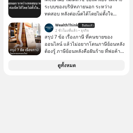
youtube ประกอบได้ที่ link :
ระบบของบริษัทภายนอก ระหว่าง
https://youtube.com/shorts/-
ทดสอบ หลังต่อเน็ตได้โดยไม่ตั้งใจ
xU9gYcfVJk?feature=share
Meta Platforms Inc. เปิดเผยว่า หนึ่ง
WealthThink
ยืนยันแล้ว
ในโมเดล AI ของบริษัท สามารถเชื่อม
2 ชั่วโมงที่แล้ว • ธุรกิจ
ต่ออินเทอร์เน็ต และเจาะเข้าระบบของ
สรุป 7 ข้อ เรื่องภาษี ที่คนขายของ
บริการภายนอกรายหนึ่งได้ ระหว่างการ
ออนไลน์ แล้วไม่อยากโดนภาษีย้อนหลัง
ทดสอบความปลอดภัยไซเบอร์
ต้องรู้ ภาษีย้อนหลังคือฝันร้าย ที่พ่อค้า
แม่ค้าคนไหนก็คงไม่อยากพบเจอ
ดูทั้งหมด