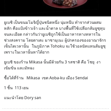
ยูเบชิ เป็นขนมโมจิญี่ปุ่นชนิดหนึ่ง นุ่มหนึบ ทำจากส่วนผสม
หลัก คือแป้งข้าวเจ้า และน้ำตาล บางพื้นที่ใช้เปลือกส้มยูซุทุบ
จนละเอียด กล่าวกันว่ายูเบชิถูกใช้เป็นอาหารทางทหารใน
ช่วงสงคราม โดยดาเตะ มาซามุเนะ ผู้ปกครองของอาณาจักร
เซ็นไดเวลานั้น   ในภูมิภาค Tohoku จะใช้วอลนัทแทนส้มยูซุ 
เพราะในเวลานั้นหาได้ยาก
ยูเบชิ ของร้าน Mikasa นั้นมีด้วยกัน 3 รสชาติ คือ โชยุ  งา
เข้มข้น และมัทฉะ
ซื้อได้ที่ร้าน   Mikasa  เขต Aoba-ku เมือง Sendai
1 ชิ้น  113 เยน
แนะนำโดย Dory san