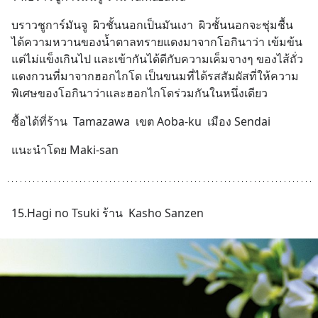
บราวชูการ์มันจู  ผิวชั้นนอกเป็นมันเงา  ผิวชั้นนอกจะชุ่มชื้น 
ได้ความหวานของน้ำตาลทรายแดงมาจากโอกินาว่า เข้มข้น
แต่ไม่แข็งเกินไป และเข้ากันได้ดีกับความเค็มจางๆ ของไส้ถั่ว
แดงกวนที่มาจากฮอกไกโด เป็นขนมที่ได้รสสัมผัสที่ให้ความ
พิเศษของโอกินาว่าและฮอกไกโดร่วมกันในหนึ่งเดียว
ซื้อได้ที่ร้าน  Tamazawa  เขต Aoba-ku  เมือง Sendai
แนะนำโดย Maki-san
15.Hagi no Tsuki ร้าน  Kasho Sanzen