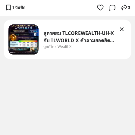
1 บันทึก
3
สูตรผสม TLCOREWEALTH-UH-X
กับ TLWORLD-X คำถามยอดฮิตที่
บูสต์โดย WealthX
คนใช้ WealthX ถามเข้ามา