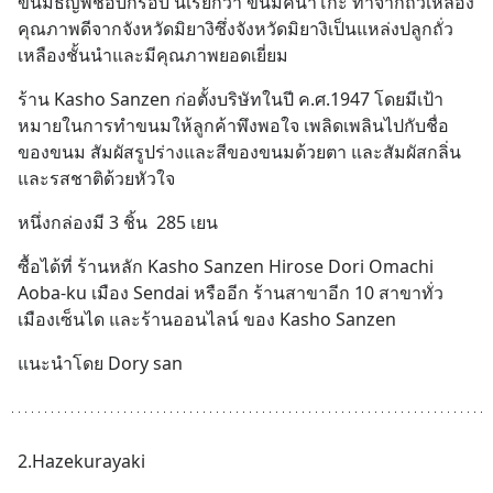
ขนมธัญพืชอบกรอบ นี้เรียกว่า ขนมคินาโกะ ทำจากถั่วเหลือง
คุณภาพดีจากจังหวัดมิยางิซึ่งจังหวัดมิยางิเป็นแหล่งปลูกถั่ว
เหลืองชั้นนำและมีคุณภาพยอดเยี่ยม
ร้าน Kasho Sanzen ก่อตั้งบริษัทในปี ค.ศ.1947 โดยมีเป้า
หมายในการทำขนมให้ลูกค้าพึงพอใจ เพลิดเพลินไปกับชื่อ
ของขนม สัมผัสรูปร่างและสีของขนมด้วยตา และสัมผัสกลิ่น
และรสชาติด้วยหัวใจ
หนึ่งกล่องมี 3 ชิ้น  285 เยน
ซื้อได้ที่ ร้านหลัก Kasho Sanzen Hirose Dori Omachi   
Aoba-ku เมือง Sendai หรืออีก ร้านสาขาอีก 10 สาขาทั่ว
เมืองเซ็นได และร้านออนไลน์ ของ Kasho Sanzen
แนะนำโดย Dory san
2.Hazekurayaki