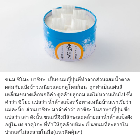
ขนม ชิโมะ-บาชิระ  เป็นขนมญี่ปุ่นที่ทำจากส่วนผสมน้ำตาล
ผสมกับแป้งข้าวเหนียวและกลูโคสก้อน  ถูกทำเป็นแผ่นสี
เหลี่ยมขนาดเล็กพอดีคำ ดูคล้ายลูกอม แต่ไม่หวานเกินไป ซึ่ง
คำว่า ชิโมะ แปลว่า น้ำค้างแข็งหรือทางเหนือบ้านเราเรียว่า 
แม่คะนิ้ง  ส่วนบาชิระ มาจำคำว่า ฮาชิระ ในภาษาญี่ปุ่น ซึ่ง
แปลว่า เสา ดังนั้น ขนมนี้จึงมีลักษณะคล้ายเสาน้ำค้างแข็งฝัง
อยู่ใน ผง ราคุโกะ ที่ทำให้ดูคล้ายหิมะ เป็นขนมที่ละลายใน
ปากแต่ไม่ละลายในมือ(แนวคิดคุ้นๆ)