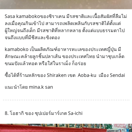
Sasa kamabokoของชิราเคน มีรสชาติและเนื้อสัมผัสที่ลืมไม่
ลงเมื่อคุณกินเข้าไป สามารถเพลิดเพลินกับรสชาติได้ตั้งแต่
ผู้ใหญ่จนถึงเด็ก มีรสชาติที่หลากหลาย ตั้งแต่แบบธรรมดาไป
จนถึงแบบที่มีชีสและขิงดอง
kamaboko เป็นผลิตภัณฑ์อาหารทะเลของประเทศญี่ปุ่น มี
ลักษณะคล้ายลูกชิ้นปลาเส้น ของประเทศไทย นำมาชุบเกล็ด
ขนมปังแล้วทอด หรือใส่ในราเม็ง ก็อร่อย
ซื้อได้ที่ร้านหลักของ Shiraken เขต  Aoba-ku  เมือง Sendai
แนะนำโดย mina.k san
8. โอฮากิ ของ ซุปเปอร์มาร์เกต Sa-ichi