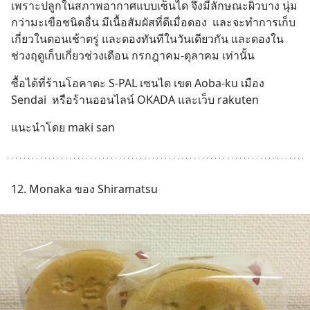
เพราะปลูกในสภาพอากาศแบบเซ็นได จึงมีลักษณะผิวบาง นุ่ม
กว่ามะเขือชนิดอื่น มีเนื้อสัมผัสที่ดีเมื่อดอง  และจะทำการเก็บ
เกี่ยวในตอนเช้าตรู่ และดองทันทีในวันเดียวกัน และดองใน
ช่วงฤดูเก็บเกี่ยวช่วงเดือน กรกฎาคม-ตุลาคม เท่านั้น
ซื้อได้ที่ร้านโอคาดะ S-PAL เซนได เขต Aoba-ku เมือง 
Sendai  หรือร้านออนไลน์ OKADA และเว็บ rakuten
แนะนำโดย maki san
12. Monaka ของ Shiramatsu