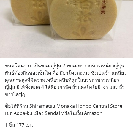
ขนมโมนากะ เป็นขนมญี่ปุ่น ตัวขนมทำจากข้าวเหนียวญี่ปุ่น
พันธ์ท้องถิ่นของเซ็นได คือ มิยาโคะกะเนะ ซึ่งเป็นข้าวเหนียว
คุณภาพสูงที่มีความเหนียวหนึบที่สุดในบรรดาข้าวเหนียว
ญี่ปุ่น มีไส้ทั้งหมด 4 ไส้คือ เกาลัด ถั่วแดงโทโยมิ  งา และ ถั่ว
ขาวไดฟุกุ
ซื้อได้ที่ร้าน Shiramatsu Monaka Honpo Central Store  
เขต Aoba-ku เมือง Sendai หรือในเว็บ Amazon
1 ชิ้น 177 เยน