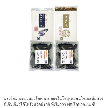
มะเขือม่วงดองของโอคาดะ ดองในโชยุรสอ่อนใช้มะเขือม่วง
ที่เก็บเกี่ยวได้ในจังหวัดมิยากิ ที่เรียกว่า เซ็นไดนากะนะซึ 