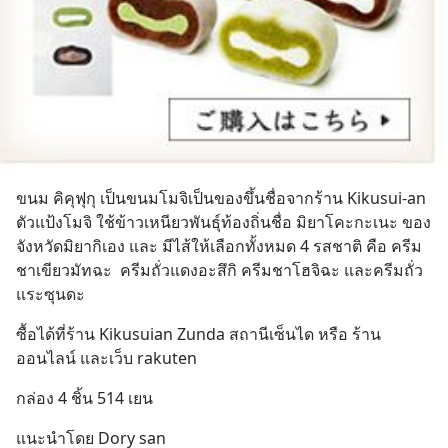
ขนม คิคุฟุกุ เป็นขนมโมจิเป็นของขึ้นชื่อจากร้าน Kikusui-an 
ตัวแป้งโมจิ ใช้ข้าวเหนียวพันธุ์ท้องถิ่นชื่อ มิยาโคะกะเนะ ของ
จังหวัดมิยากิเอง และ มีไส้ให้เลือกทั้งหมด 4 รสชาติ คือ ครีม
ชาเขียวมัทฉะ  ครีมถั่วแดงอะสึกิ ครีมชาโฮจิฉะ และครีมถั่ว
แระซุนดะ
ซื้อได้ที่ร้าน Kikusuian Zunda สถานีเซ็นได หรือ ร้าน
ออนไลน์ และเว็บ rakuten
กล่อง 4 ชิ้น 514 เยน
แนะนำโดย Dory san