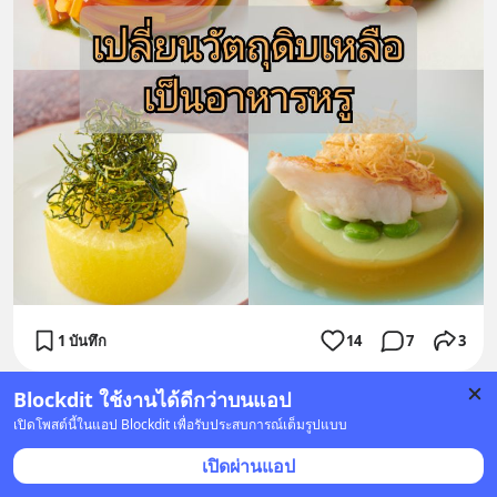
1 บันทึก
14
7
3
Blockdit ใช้งานได้ดีกว่าบนแอป
MyThoughts
•
ติดตาม
เปิดโพสต์นี้ในแอป Blockdit เพื่อรับประสบการณ์เต็มรูปแบบ
ได้รับการบูสต์
เปิดผ่านแอป