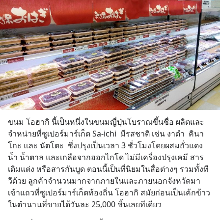
ขนม โอฮากิ นี้เป็นหนึ่งในขนมญี่ปุ่นโบราณขึ้นชื่อ ผลิตและ
จำหน่ายที่ซูเปอร์มาร์เก็ต Sa-ichi  มีรสชาติ เช่น งาดำ  คินา
โกะ และ นัตโตะ  ซึ่งปรุงเป็นเวลา 3 ชั่วโมงโดยผสมถั่วแดง 
น้ำ น้ำตาล และเกลือจากฮอกไกโด ไม่มีเครื่องปรุงเคมี สาร
เติมแต่ง หรือสารกันบูด ตอนนี้เป็นที่นิยมในสื่อต่างๆ รวมทั้งที
วีด้วย ลูกค้าจำนวนมากจากภายในและภายนอกจังหวัดมา
เข้าแถวที่ซูเปอร์มาร์เก็ตท้องถิ่น โอฮากิ สมัยก่อนเป็นเค้กข้าว
ในตำนานที่ขายได้วันละ 25,000 ชิ้นเลยทีเดียว