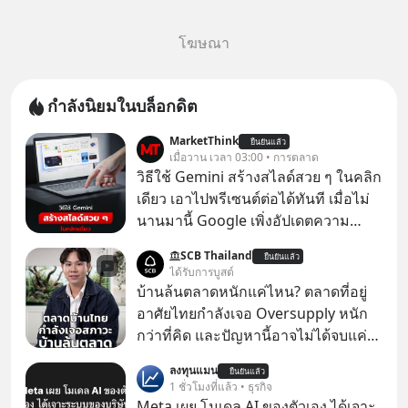
โฆษณา
กำลังนิยมในบล็อกดิต
MarketThink
ยืนยันแล้ว
เมื่อวาน เวลา 03:00 • การตลาด
วิธีใช้ Gemini สร้างสไลด์สวย ๆ ในคลิก
เดียว เอาไปพรีเซนต์ต่อได้ทันที เมื่อไม่
นานมานี้ Google เพิ่งอัปเดตความ
สามารถใหม่ให้กับ Google Slides ให้
SCB Thailand
ยืนยันแล้ว
สามารถใช้ Gemini ช่วยสร้างสไลด์นำ
ได้รับการบูสต์
เสนอแบบสวย ๆ ได้ในคลิกเดียว ไม่ต้อง
บ้านล้นตลาดหนักแค่ไหน? ตลาดที่อยู่
เสียเวลาทำเองอีกต่อไป
อาศัยไทยกำลังเจอ Oversupply หนัก
กว่าที่คิด และปัญหานี้อาจไม่ได้จบแค่
เรื่องเศรษฐกิจ #SCBEIC #อสังหา #บ้าน
ลงทุนแมน
ยืนยันแล้ว
ล้นตลาด #เศรษฐกิจไทย #EICAround
1 ชั่วโมงที่แล้ว • ธุรกิจ
#SCBThailand สามารถดูคลิปที่
Meta เผย โมเดล AI ของตัวเอง ได้เจาะ