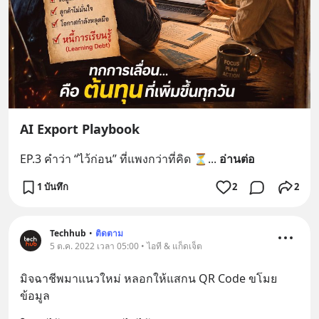
AI Export Playbook
EP.3 คำว่า “ไว้ก่อน” ที่แพงกว่าที่คิด ⏳
... 
อ่านต่อ
1 บันทึก
2
2
Techhub
•
ติดตาม
5 ต.ค. 2022 เวลา 05:00 • ไอที & แก็ดเจ็ต
มิจฉาชีพมาแนวใหม่ หลอกให้แสกน QR Code ขโมย
ข้อมูล