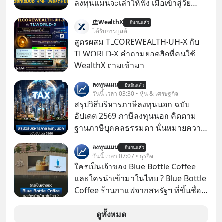
ลงทุนแมนจะเล่าให้ฟัง เมื่อเข้าสู่วัย
ทำงานและเริ่มมีรายได้ถึงเกณฑ์เสีย
WealthX
ยืนยันแล้ว
ภาษี หลายคนมักได้รับคำแนะนำให้
ได้รับการบูสต์
ลงทุนใน RMF เพราะนอกจากจะช่วยลด
สูตรผสม TLCOREWEALTH-UH-X กับ
หย่อนภาษีได้แล้ว ยังเป็นโอกาสในการ
TLWORLD-X คำถามยอดฮิตที่คนใช้
สร้างความมั่งคั่งระยะยาว แต่น้อยคน
WealthX ถามเข้ามา
นักที่จะลงลึกว่า ถ้าลงทุนใน RMF ควรรู้
ลงทุนแมน
อะไรบ้าง ควรดู ตรงไหน ทำอย่างไร ถึง
ยืนยันแล้ว
วันนี้ เวลา 03:30 • หุ้น & เศรษฐกิจ
จะดีกับเรา แล้วเราควรรู้ข้อมูลอะไร
สรุปวิธีบริหารภาษีลงทุนนอก ฉบับ
เกี่ยวกับ RMF บ้าง เพื่อให้นำไปใช้ต่อได้
อัปเดต 2569 ภาษีลงทุนนอก คิดตาม
จริง ๆ ลงทุนแมนจะเล่าให้ฟัง
ฐานภาษีบุคคลธรรมดา นั่นหมายความ
ว่าถ้าเรามีกำไร 100,000 บาท
ลงทุนแมน
ยืนยันแล้ว
วันนี้ เวลา 07:07 • ธุรกิจ
ใครเป็นเจ้าของ Blue Bottle Coffee
และใครนำเข้ามาในไทย ? Blue Bottle
Coffee ร้านกาแฟจากสหรัฐฯ ที่ขึ้นชื่อ
เรื่องความพิถีพิถัน กำลังจะเปิดสาขา
แรกในประเทศไทย ที่ Central Park
ดูทั้งหมด