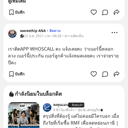
ดูเพิ่มเติม
บันทึก
wareethip ANA
•
ติดตาม
22 ส.ค. 2021 เวลา 06:28 • ความคิดเห็น
เราติดAPP WHOSCALL คะ แจ้งเลยคะ ว่าเบอร์นี้หลอก
ลวง เบอร์นี้ประกัน เบอร์ลูกค้าแจ้งหมดเลยคะ เราจ่ายราย
ปีคะ
บันทึก
กำลังนิยมในบล็อกดิต
ลงทุนแมน
ยืนยันแล้ว
9 ชั่วโมงที่แล้ว • หุ้น & เศรษฐกิจ
สรุปสิ่งที่ต้องรู้ แต่ไม่ค่อยมีใครบอก เมื่อ
ถึงวัยที่เริ่มซื้อ RMF เพื่อลดหย่อนภาษี |