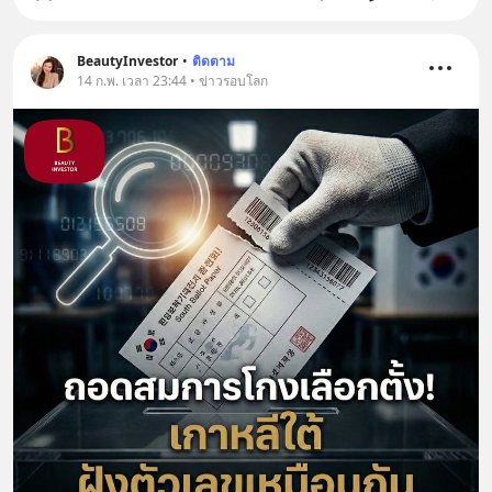
BeautyInvestor
•
ติดตาม
14 ก.พ. เวลา 23:44 • ข่าวรอบโลก