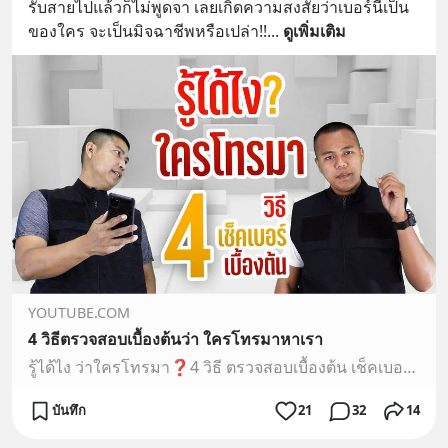
รับสายไปแล้วก็ไม่พูดจา เลยเกิดความสงสัยว่าเบอร์นี้เป็น
ของใคร จะเป็นมิจฉาชีพหรือเปล่า!!
... 
ดูเพิ่มเติม
YOUTUBE.COM
4 วิธีตรวจสอบเบื้องต้นว่า ใครโทรมาหาเรา
รู้ได้ไง ว่าใครโทรมา❓4 วิธี ตรวจสอบเบื้องต้น เช็คเบอร์โทรศัพท์ว่าเขาเป็นใครเบอร์โทรแต่ละเบอร์ มันมีเพียงหนึ่งเดียว เมื่อเคยมีการใช้งานแล้ว ก็อาจจะมี #ร่องรอ...
บันทึก
21
32
14